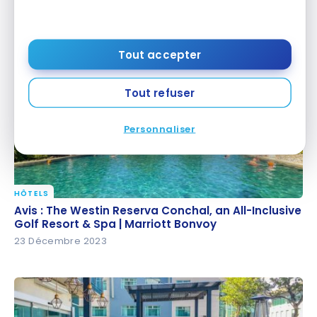
Avis : Aloft San José Hotel, Costa Rica | Marriott
Avis : Aloft San José Hotel, Costa Rica | Marriott
Bonvoy
Bonvoy
8 mai 2024
Tout accepter
Tout refuser
Personnaliser
HÔTELS
Avis : The Westin Reserva Conchal, an All-Inclusive
Avis : The Westin Reserva Conchal, an All-Inclusive
Golf Resort & Spa | Marriott Bonvoy
Golf Resort & Spa | Marriott Bonvoy
23 Décembre 2023