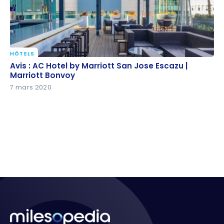
HÔTELS
Avis : AC Hotel by Marriott San Jose Escazu |
Avis : AC Hotel by Marriott San Jose Escazu |
Marriott Bonvoy
Marriott Bonvoy
7 mars 2020