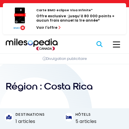
Passer
Panneau de gestion des cookies
au
Carte BMO eclipse Visa Infinite*
Offre exclusive : jusqu’à 80 000 points +
contenu
aucun frais annuel la 1re année*
Voir l'offre
Divulgation publicitaire
Région :
Costa Rica
DESTINATIONS
HÔTELS
1 articles
5 articles