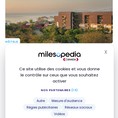
voyage sans souci
HÔTELS
Avis : W Costa Rica – Reserva Conchal | Marriott
Avis : W Costa Rica – Reserva Conchal | Marriott
X
Bonvoy
Bonvoy
Masq
1 mars 2025
Ce site utilise des cookies et vous donne
le contrôle sur ceux que vous souhaitez
activer
NOS PARTENAIRES
(13)
Autre
Mesure d'audience
Régies publicitaires
Réseaux sociaux
Vidéos
HÔTELS