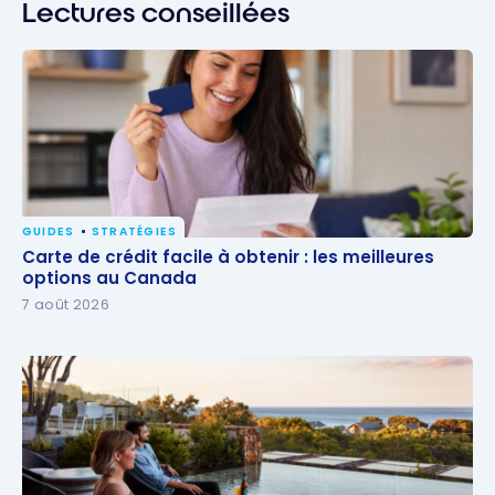
Lectures conseillées
GUIDES
STRATÉGIES
Carte de crédit facile à obtenir : les meilleures
Carte de crédit facile à obtenir : les meilleures
options au Canada
options au Canada
7 août 2026