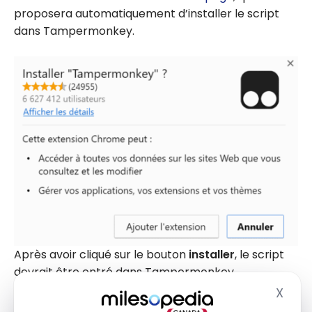
proposera automatiquement d’installer le script
dans Tampermonkey.
Après avoir cliqué sur le bouton
installer
, le script
devrait être entré dans Tampermonkey.
X
Masq
Pour vérifier si c’est bien correct, il suffit de vous