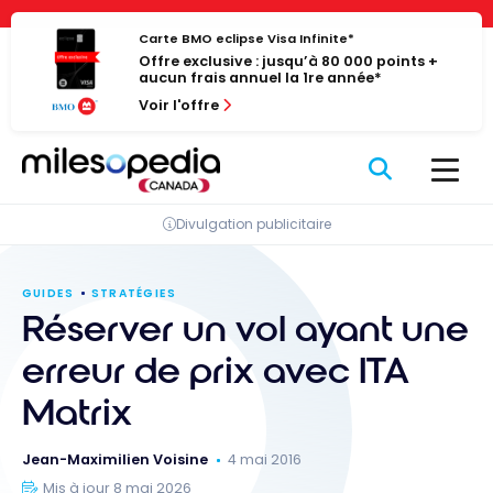
Passer
Panneau de gestion des cookies
au
Carte BMO eclipse Visa Infinite*
Offre exclusive : jusqu’à 80 000 points +
contenu
aucun frais annuel la 1re année*
Voir l'offre
Divulgation publicitaire
GUIDES
STRATÉGIES
Réserver un vol ayant une
erreur de prix avec ITA
Matrix
Jean-Maximilien Voisine
4 mai 2016
Mis à jour 8 mai 2026