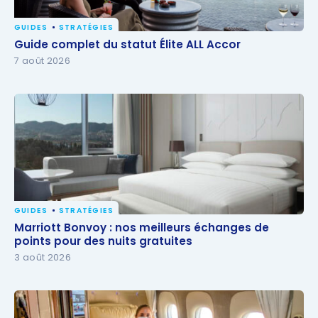
GUIDES
STRATÉGIES
Guide complet du statut Élite ALL Accor
Guide complet du statut Élite ALL Accor
7 août 2026
GUIDES
STRATÉGIES
Marriott Bonvoy : nos meilleurs échanges de points
Marriott Bonvoy : nos meilleurs échanges de
pour des nuits gratuites
points pour des nuits gratuites
3 août 2026