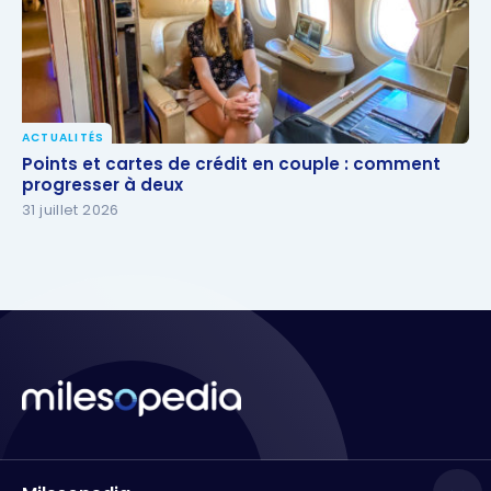
ACTUALITÉS
Points et cartes de crédit en couple : comment
Points et cartes de crédit en couple : comment
progresser à deux
progresser à deux
31 juillet 2026