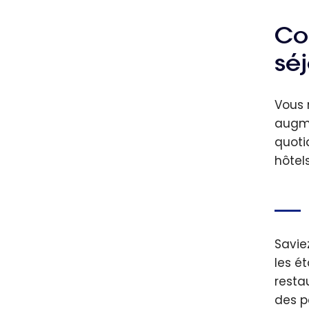
Bonvo
Com
Co
écono
séj
l’hôt
un st
Vous 
augme
quoti
hôtels
Savie
les é
resta
des p