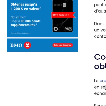
peut 
d’aut
Dans 
un vo
confor
Co
obt
Le
pr
en sé
échan
Pour