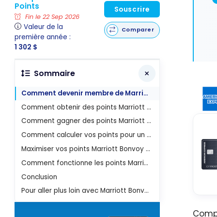
Points
Souscrire
Fin le 22 Sep 2026
Valeur de la
Comparer
première année :
1 302 $
Sommaire
Comment devenir membre de Marriott Bonvoy et obtenir une carte de fidélité ?
Comment obtenir des points Marriott Bonvoy ?
Comment gagner des points Marriott Bonvoy sans séjourner à l’hôtel ?
Comment calculer vos points pour un séjour à l’hôtel ?
Maximiser vos points Marriott Bonvoy avec ces astuces
Comment fonctionne les points Marriott Bonvoy et comment les échanger de façon optimale ?
Conclusion
Pour aller plus loin avec Marriott Bonvoy
Comp