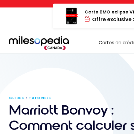
Passer
Panneau de gestion des cookies
au
Carte BMO eclipse Vi
Offre exclusive 
contenu
Cartes de crédi
GUIDES
TUTORIELS
Marriott Bonvoy :
Comment calculer 