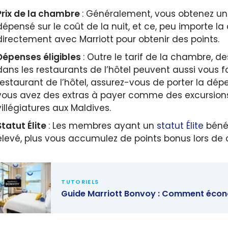
Prix de la chambre
: Généralement, vous obtenez un
dépensé sur le coût de la nuit, et ce, peu importe la
directement avec Marriott pour obtenir des points.
Dépenses éligibles
: Outre le tarif de la chambre, 
dans les restaurants de l’hôtel peuvent aussi vous f
restaurant de l’hôtel, assurez-vous de porter la dép
vous avez des extras à payer comme des excursions
villégiatures aux Maldives.
Statut Élite
: Les membres ayant un
statut Élite
bénéf
élevé, plus vous accumulez de points bonus lors de 
TUTORIELS
Guide Marriott Bonvoy : Comment économ
 Marriott