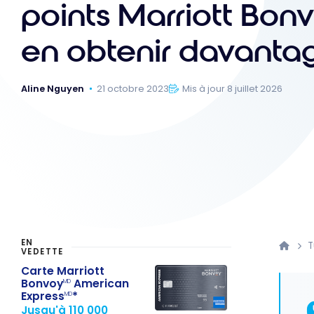
points Marriott Bon
en obtenir davanta
Aline Nguyen
21 octobre 2023
Mis à jour 8 juillet 2026
EN
T
VEDETTE
Carte Marriott
Bonvoy
American
MD
Express
*
MD
Jusqu'à 110 000