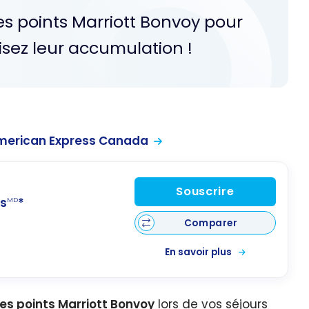
es points Marriott Bonvoy pour
isez leur accumulation !
merican Express Canada
Souscrire
s
*
MD
Comparer
En savoir plus
es points Marriott Bonvoy
lors de vos séjours