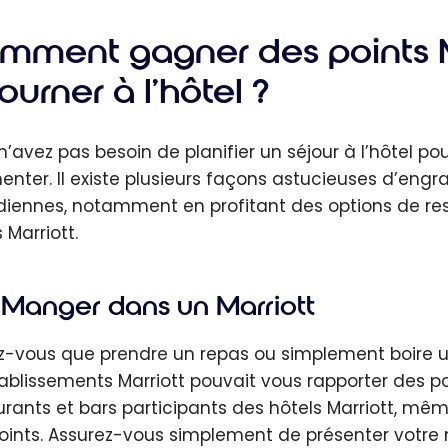
y :
ment
mment gagner des points M
miser à
ourner à l’hôtel ?
el grâce à
atut élevé
n’avez pas besoin de planifier un séjour à l’hôtel po
nter. Il existe plusieurs façons astucieuses d’engra
diennes, notamment en profitant des options de rest
 Marriott.
Manger dans un Marriott
z-vous que prendre un repas ou simplement boire u
tablissements Marriott pouvait vous rapporter des p
urants et bars participants des hôtels Marriott, mê
oints. Assurez-vous simplement de présenter votr