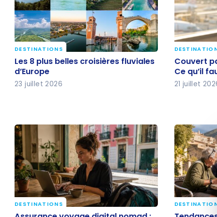
DESTINATIONS
DESTINATIO
Les 8 plus belles croisières
Couvert p
Les 8 plus belles croisières fluviales
Couvert pa
fluviales d’Europe
crédit ? C
d’Europe
Ce qu’il fa
de partir
23 juillet 2026
21 juillet 20
DESTINATIONS
DESTINATIO
Assurance voyage digital
Tendances
Assurance voyage digital nomad :
Tendances