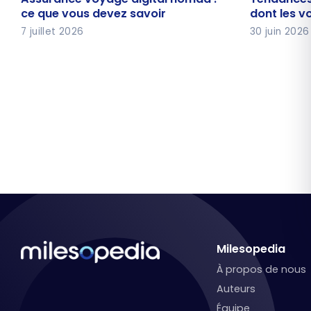
nomad : ce que vous devez
façons do
ce que vous devez savoir
dont les 
savoir
changent
7 juillet 2026
30 juin 2026
Milesopedia
À propos de nous
Auteurs
Équipe