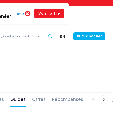
Voir l'offre
année*
EN
S'abonner
Divulgation publicitaire
es
Guides
Offres
Récompenses
Témoigna