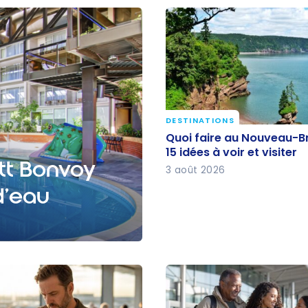
DESTINATIONS
Quoi faire au Nouveau-
Quoi faire au Nouveau-Br
Brunswick : 15 idées à vo
15 idées à voir et visiter
ott Bonvoy
visiter
3 août 2026
d’eau
e et glissades d’eau