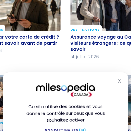
NS
DESTINATIONS
ar votre carte de
Assurance voyage au 
r votre carte de crédit ?
Assurance voyage au C
e qu’il faut savoir avant
pour visiteurs étrangers 
ut savoir avant de partir
visiteurs étrangers : ce qu
savoir
faut savoir
26
14 juillet 2026
X
Mas
Ce site utilise des cookies et vous
donne le contrôle sur ceux que vous
souhaitez activer
NS
DESTINATIONS
 voyage 2026 : 5
Voyager au Canada d’
 voyage 2026 : 5 façons
Voyager au Canada d’un
NOS PARTENAIRES
(13)