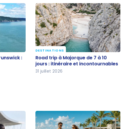
DESTINATIONS
Road trip à Majorque de 7 à 10
unswick :
Road trip à Majorque de 7 à 10
ir et
jours : itinéraire et
jours : itinéraire et incontournables
incontournables
31 juillet 2026