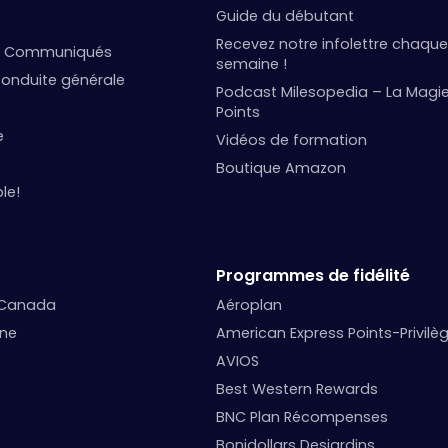
Guide du débutant
Recevez notre infolettre chaque
et Communiqués
semaine !
onduite générale
Podcast Milesopedia – La Magi
Points
e
Vidéos de formation
Boutique Amazon
le!
Programmes de fidélité
 Canada
Aéroplan
nne
American Express Points-Privilè
AVIOS
Best Western Rewards
BNC Plan Récompenses
Bonidollars Desjardins