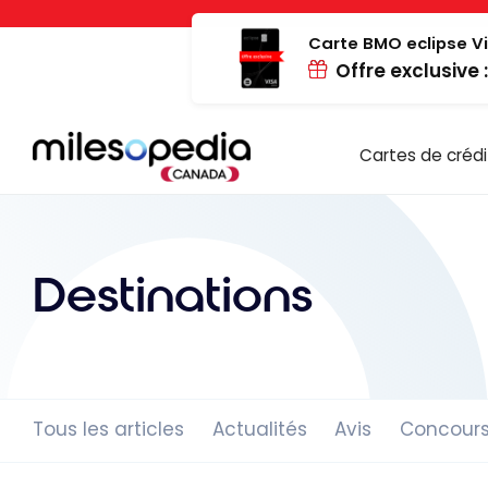
Passer
Panneau de gestion des cookies
au
Carte BMO eclipse Vi
Offre exclusive 
contenu
Cartes de crédi
Destinations
Tous les articles
Actualités
Avis
Concour