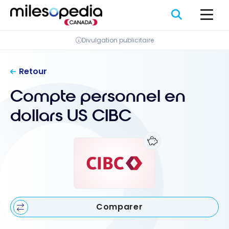
Passer
Panneau de gestion des cookies
au
contenu
Divulgation publicitaire
Retour
Compte personnel en
dollars US CIBC
Comparer