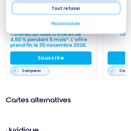
Tout refuser
Compte d’épargne Tangerine
Comp
Personnaliser
Obtenez un taux d’intérêt de
Jusq
4,50 % pendant 5 mois*. L’offre
prend fin le 30 novembre 2026.
Souscrire
Comparer
Comp
Cartes alternatives
Juridique