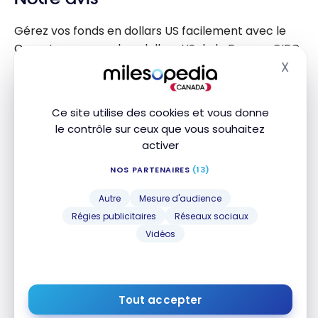
Gérez vos fonds en dollars US facilement avec le
Compte personnel en dollars US de la Banque CIBC.
X
Masq
Profitez d’intérêts sur chaque dollar épargné sans
aucuns frais mensuels.
Ce site utilise des cookies et vous donne
le contrôle sur ceux que vous souhaitez
Accédez rapidement à vos fonds en dollars US via
activer
chèques et guichets automatiques, et évitez les
NOS PARTENAIRES
(13)
fluctuations des taux de change.
Autre
Mesure d'audience
Régies publicitaires
Réseaux sociaux
Comptes bancaires alternatifs
Vidéos
Tout accepter