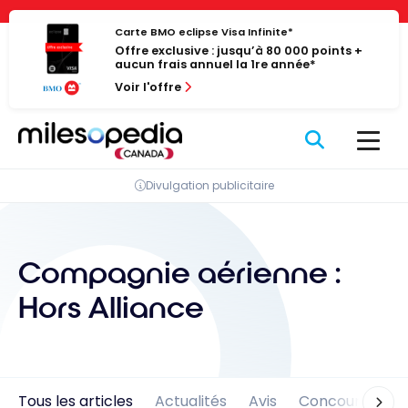
Passer
Panneau de gestion des cookies
au
Carte BMO eclipse Visa Infinite*
Offre exclusive : jusqu’à 80 000 points +
contenu
aucun frais annuel la 1re année*
Voir l'offre
Divulgation publicitaire
Compagnie aérienne :
Hors Alliance
Tous les articles
Actualités
Avis
Concours
En