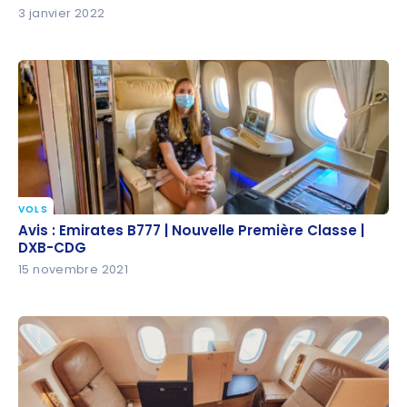
3 janvier 2022
VOLS
Avis : Emirates B777 | Nouvelle Première Classe |
Avis : Emirates B777 | Nouvelle Première Classe |
DXB-CDG
DXB-CDG
15 novembre 2021