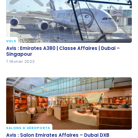
VOLS
Avis : Emirates A380 | Classe Affaires | Dubai –
Avis : Emirates A380 | Classe Affaires | Dubai –
Singapour
Singapour
7 février 2023
SALONS D'AÉROPORTS
Avis : Salon Emirates Affaires – Dubai DXB
Avis : Salon Emirates Affaires – Dubai DXB