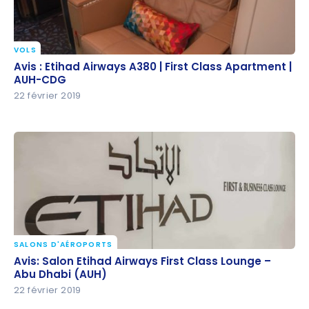
VOLS
Avis : Etihad Airways A380 | First Class Apartment |
Avis : Etihad Airways A380 | First Class Apartment |
AUH-CDG
AUH-CDG
22 février 2019
SALONS D'AÉROPORTS
Avis: Salon Etihad Airways First Class Lounge – Abu
Avis: Salon Etihad Airways First Class Lounge –
Dhabi (AUH)
Abu Dhabi (AUH)
22 février 2019