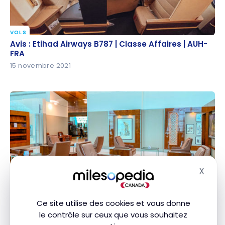
VOLS
Avis : Etihad Airways B787 | Classe Affaires | AUH-
Avis : Etihad Airways B787 | Classe Affaires | AUH-
FRA
FRA
15 novembre 2021
X
Masq
SALONS D'AÉROPORTS
Avis: Salon Emirates Première Classe – DXB
Avis: Salon Emirates Première Classe – DXB
29 mars 2021
Ce site utilise des cookies et vous donne
le contrôle sur ceux que vous souhaitez