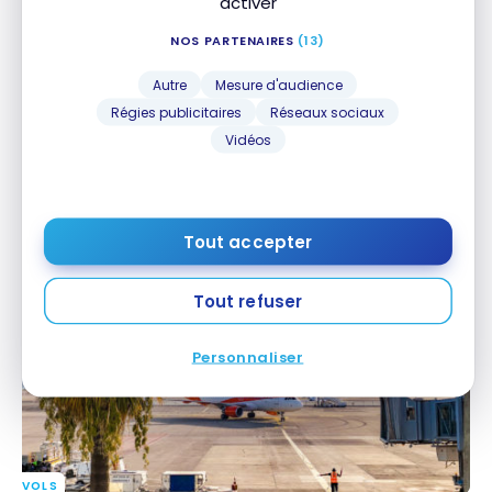
activer
NOS PARTENAIRES
(13)
Autre
Mesure d'audience
Régies publicitaires
Réseaux sociaux
Vidéos
SALONS D'AÉROPORTS
Avis: Salon WestJet Élévation Lounge – Calgary YYC
Avis: Salon WestJet Élévation Lounge – Calgary
YYC
Tout accepter
16 novembre 2020
Tout refuser
Personnaliser
VOLS