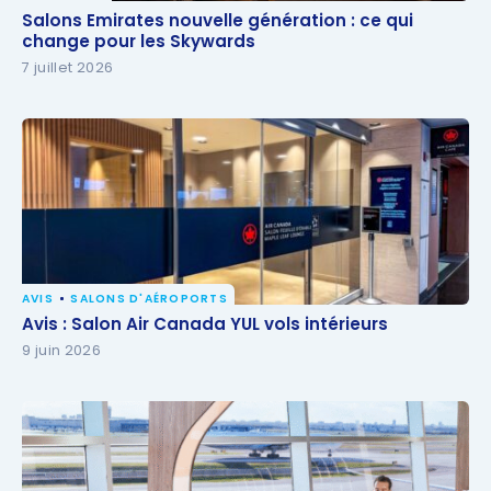
Salons Emirates nouvelle génération : ce qui change
Salons Emirates nouvelle génération : ce qui
pour les Skywards
change pour les Skywards
7 juillet 2026
AVIS
SALONS D'AÉROPORTS
Avis : Salon Air Canada YUL vols intérieurs
Avis : Salon Air Canada YUL vols intérieurs
9 juin 2026