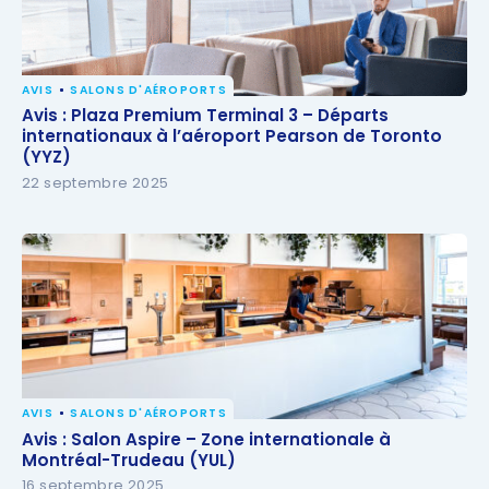
AVIS
SALONS D'AÉROPORTS
Avis : Plaza Premium Terminal 3 – Départs
Avis : Plaza Premium Terminal 3 – Départs
internationaux à l’aéroport Pearson de Toronto
internationaux à l’aéroport Pearson de Toronto
(YYZ)
(YYZ)
22 septembre 2025
AVIS
SALONS D'AÉROPORTS
Avis : Salon Aspire – Zone internationale à
Avis : Salon Aspire – Zone internationale à
Montréal-Trudeau (YUL)
Montréal-Trudeau (YUL)
16 septembre 2025