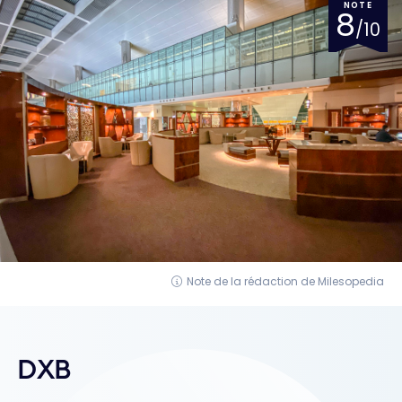
NOTE
8
/10
Note de la rédaction de Milesopedia
DXB