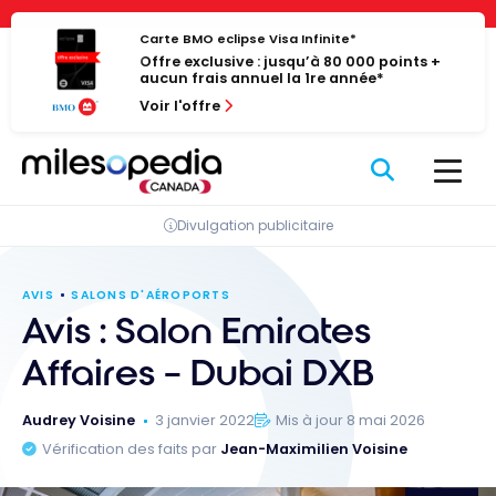
Passer
Panneau de gestion des cookies
au
Carte BMO eclipse Visa Infinite*
Offre exclusive : jusqu’à 80 000 points +
contenu
aucun frais annuel la 1re année*
Voir l'offre
Divulgation publicitaire
AVIS
SALONS D'AÉROPORTS
Avis : Salon Emirates
Affaires – Dubai DXB
Audrey Voisine
3 janvier 2022
Mis à jour 8 mai 2026
Vérification des faits par
Jean-Maximilien Voisine