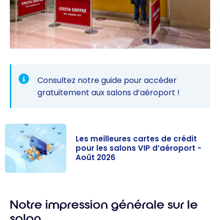
Consultez notre guide
pour accéder
gratuitement aux salons d’aéroport !
Les meilleures cartes de crédit
pour les salons VIP d’aéroport -
Août 2026
Les meilleures
cartes de
Notre impression générale sur le
crédit pour les
salons VIP
salon