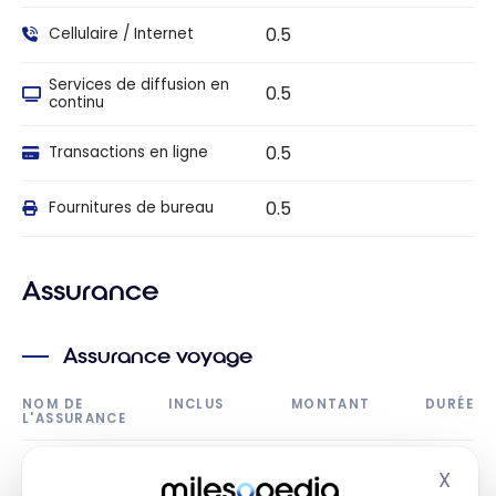
0.5
Cellulaire / Internet
Services de diffusion en
0.5
continu
0.5
Transactions en ligne
0.5
Fournitures de bureau
Assurance
Assurance voyage
NOM DE
INCLUS
MONTANT
DURÉE
L'ASSURANCE
Assurance
X
médicale de
Masq