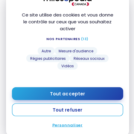
voyage
Assurance
Ce site utilise des cookies et vous donne
médicale de
le contrôle sur ceux que vous souhaitez
voyage
jusqu'à 54
activer
ans
NOS PARTENAIRES
(13)
Assurance
médicale de
Autre
Mesure d'audience
voyage
jusqu'à 64
Régies publicitaires
Réseaux sociaux
ans
Vidéos
Assurance
médicale de
voyage 65+
Tout accepter
Assurance
annulation de
voyage
Tout refuser
Assurance
interruption
Personnaliser
de voyage