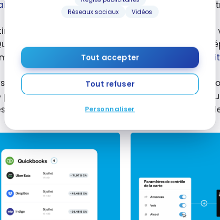
ires
d’entreprise pour charger les fonds et perme
Réseaux sociaux
Vidéos
tir de là, vous pouvez intégrer votre compte Float à v
uickBooks Online, Xero ou NetSuite
), et suivre les 
mployés facilement en utilisant
les cartes de crédit
Tout accepter
ystèmes de Float vous permettent également de cont
Tout refuser
e passe grâce à des rapports et des données, et d’ut
s, ce qui vous permet d’économiser du temps et de l
Personnaliser