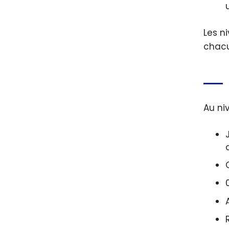
Les n
chacu
Au ni