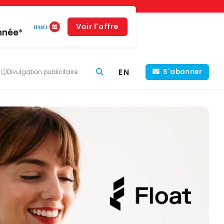
Voir l'offre
année*
EN
S'abonner
Divulgation publicitaire