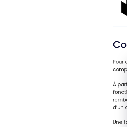
Co
Pour 
compt
À par
fonct
rembo
d’un 
Une f