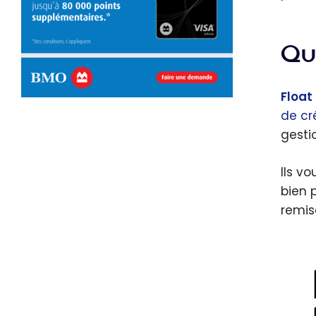
Qu’
Float
de cr
gesti
Ils v
bien 
remis