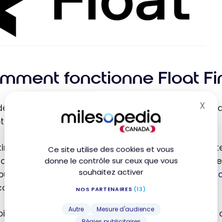
mment fonctionne Float Fin
X
débuter avec
Float Financial
, vous pouvez vous rend
Mas
e gratuit.
tir de là, vous pouvez rapidement accéder aux cartes
Ce site utilise des cookies et vous
ions de gestion des dépenses proposées, notamment
donne le contrôle sur ceux que vous
souhaitez activer
ursement des employés, le suivi des dépenses, la
compte à haut rendement.
NOS PARTENAIRES
(13)
Autre
Mesure d'audience
ois que vous avez créé un compte chez Float, vous 
Régies publicitaires