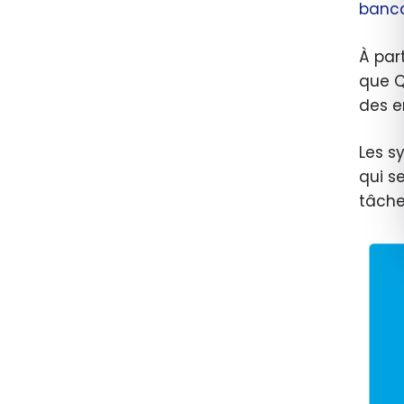
banca
À par
que
Q
des e
Les s
qui s
tâche