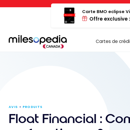
Passer
Panneau de gestion des cookies
au
Carte BMO eclipse Vi
Offre exclusive 
contenu
Cartes de crédi
AVIS
PRODUITS
Float Financial : C