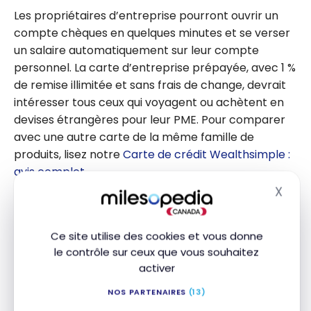
Les propriétaires d’entreprise pourront ouvrir un
compte chèques en quelques minutes et se verser
un salaire automatiquement sur leur compte
personnel. La carte d’entreprise prépayée, avec 1 %
de remise illimitée et sans frais de change, devrait
intéresser tous ceux qui voyagent ou achètent en
devises étrangères pour leur PME. Pour comparer
avec une autre carte de la même famille de
produits, lisez notre
Carte de crédit Wealthsimple :
avis complet
.
X
Masq
Les autres nouveautés bancaires
Ce site utilise des cookies et vous donne
Wealthsimple
en a profité pour combler quelques
le contrôle sur ceux que vous souhaitez
activer
lacunes de son offre de tous les jours. Trois
nouveautés méritent d’être mentionnées, car elles
NOS PARTENAIRES
(13)
s’adressent à tous les clients, pas uniquement aux