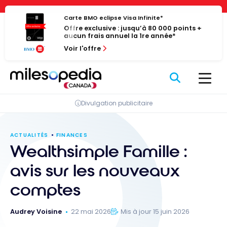
Passer
Panneau de gestion des cookies
au
Carte BMO eclipse Visa Infinite*
Offre exclusive : jusqu’à 80 000 points +
contenu
aucun frais annuel la 1re année*
Voir l'offre
Divulgation publicitaire
ACTUALITÉS
FINANCES
Wealthsimple Famille :
avis sur les nouveaux
comptes
Audrey Voisine
22 mai 2026
Mis à jour 15 juin 2026