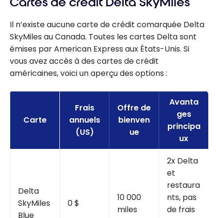
Cartes de crédit Delta SkyMiles
Il n’existe aucune carte de crédit comarquée Delta
SkyMiles au Canada. Toutes les cartes Delta sont
émises par American Express aux États-Unis. Si
vous avez accès à des cartes de crédit
américaines, voici un aperçu des options :
Avanta
Frais
Offre de
ges
Carte
annuels
bienven
principa
(US)
ue
ux
2x Delta
et
restaura
Delta
10 000
nts, pas
SkyMiles
0 $
miles
de frais
Blue