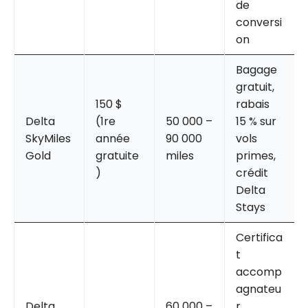
de
conversi
on
Bagage
gratuit,
150 $
rabais
Delta
(1re
50 000 –
15 % sur
SkyMiles
année
90 000
vols
Gold
gratuite
miles
primes,
)
crédit
Delta
Stays
Certifica
t
accomp
agnateu
Delta
60 000 –
r