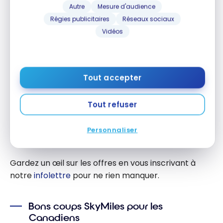
tarifs intéressants sur Korean Air, LATAM ou
Autre
Mesure d'audience
WestJet. Le tarif partenaire s’aligne de plus en plus
Régies publicitaires
Réseaux sociaux
sur les prix de Delta, mais certaines exceptions
Vidéos
subsistent.
Aubaines et Flash Sales
Tout accepter
Delta lance régulièrement des Flash Sales avec des
prix en miles réduits. Par le passé, on a vu des
Tout refuser
allers-retours vers l’Europe pour 34 000 miles ou
des vols courts à partir de 5 900 miles. Ces offres
Personnaliser
sont en classe Économique de base.
Gardez un œil sur les offres en vous inscrivant à
notre
infolettre
pour ne rien manquer.
Bons coups SkyMiles pour les
Canadiens