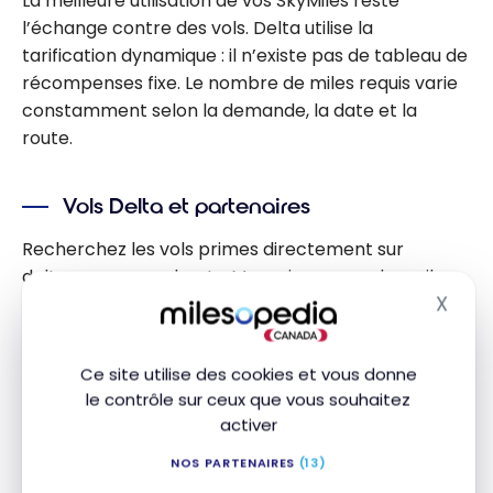
La meilleure utilisation de vos SkyMiles reste
l’échange contre des vols. Delta utilise la
tarification dynamique : il n’existe pas de tableau de
récompenses fixe. Le nombre de miles requis varie
constamment selon la demande, la date et la
route.
Vols Delta et partenaires
Recherchez les vols primes directement sur
delta.com en cochant « Magasiner avec des miles ».
X
Le calendrier flexible aide à repérer les dates les
Masq
moins chères. Les billets primes Delta sont
entièrement remboursables (sauf Basic Economy),
Ce site utilise des cookies et vous donne
ce qui permet de re-réserver si le prix en miles
le contrôle sur ceux que vous souhaitez
baisse.
activer
NOS PARTENAIRES
(13)
Pour les vols partenaires, Delta affiche parfois des