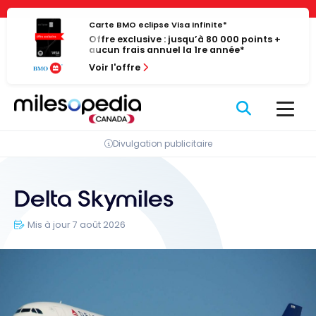
Passer
Panneau de gestion des cookies
au
Carte BMO eclipse Visa Infinite*
Offre exclusive : jusqu’à 80 000 points +
contenu
aucun frais annuel la 1re année*
Voir l'offre
Divulgation publicitaire
Delta Skymiles
Mis à jour 7 août 2026