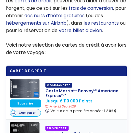
Les
cartes de crédit
peuvent vous aider à sauver de
l’argent, que ce soit sur les
frais de conversion
, pour
obtenir
des nuits d’hôtel gratuites
(ou des
hébergements sur Airbnb
), dans
les restaurants
ou
pour la réservation de
votre billet d’avion
.
Voici notre sélection de cartes de crédit à avoir lors
de votre voyage :
CARTE DE CRÉDIT
COMMANDITÉ
Carte Marriott Bonvoy
American
MD
Express
*
MD
Jusqu'à 110 000 Points
Souscrire
Fin le 22 Sep 2026
Valeur de la première année :
1 302 $
Comparer
EN VEDETTE