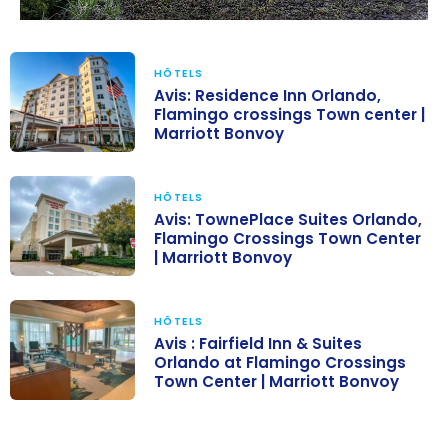
HÔTELS
Avis: Residence Inn Orlando,
Flamingo crossings Town center |
Marriott Bonvoy
Avis: Residence
Inn Orlando,
HÔTELS
Flamingo
Avis: TownePlace Suites Orlando,
Flamingo Crossings Town Center
crossings Town
| Marriott Bonvoy
center |
Avis:
Marriott
TownePlace
Bonvoy
HÔTELS
Suites Orlando,
Avis : Fairfield Inn & Suites
Orlando at Flamingo Crossings
Flamingo
Town Center | Marriott Bonvoy
Crossings Town
Avis : Fairfield
Center |
Inn & Suites
Marriott