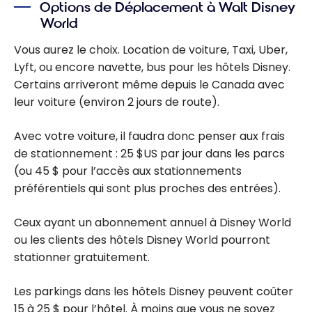
Options de Déplacement à Walt Disney
Orlando at
Bonvoy
World
Flamingo
Crossings Town
Vous aurez le choix. Location de voiture, Taxi, Uber,
Center |
Lyft, ou encore navette, bus pour les hôtels Disney.
Marriott
Certains arriveront même depuis le Canada avec
Bonvoy
leur voiture (environ 2 jours de route).
Avec votre voiture, il faudra donc penser aux frais
de stationnement : 25 $US par jour dans les parcs
(ou 45 $ pour l’accès aux stationnements
préférentiels qui sont plus proches des entrées).
Ceux ayant un abonnement annuel à Disney World
ou les clients des hôtels Disney World pourront
stationner gratuitement.
Les parkings dans les hôtels Disney peuvent coûter
15 à 25 $ pour l’hôtel. À moins que vous ne soyez