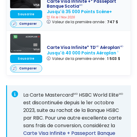
Carte Visa Infinite +* Passeport
Banque Scotia
MC
Jusqu'à 35 000 Points Scène+
Souscrire
Fin le 1 Nov 2026
Valeur de la première année :
747 $
Comparer
Carte Visa Infinite* TD
Aéroplan
MD
MD
Jusqu'à 40 000 Points Aéroplan
†
Valeur de la première année :
1 503 $
Souscrire
Comparer
La Carte Mastercard
HSBC World Elite
MD
MD
est discontinuée depuis le 1er octobre
2023, suite au rachat de la Banque HSBC
par RBC. Pour une autre excellente carte
sans frais de conversion, considérez la
Carte Visa Infinite + Passeport Banque