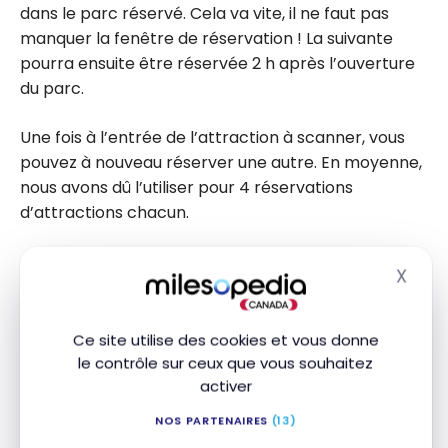
dans le parc réservé. Cela va vite, il ne faut pas
manquer la fenêtre de réservation ! La suivante
pourra ensuite être réservée 2 h après l’ouverture
du parc.
Une fois à l’entrée de l’attraction à scanner, vous
pouvez à nouveau réserver une autre. En moyenne,
nous avons dû l’utiliser pour 4 réservations
d’attractions chacun.
Astuce : Mettez toujours une alarme et utilisez vos
X
Masq
deux téléphones pour vous donner plus de
chances !
Ce site utilise des cookies et vous donne
LL individuel donne accès à certaines attractions.
le contrôle sur ceux que vous souhaitez
C’est un frais supplémentaire à payer de 7 $ à 15 $
activer
par personne par attraction lorsque l’occasion se
NOS PARTENAIRES
(13)
présente sur l’application. Vous choisissez l’heure à