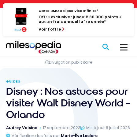
Passer
Panneau de gestion des cookies
au
Carte BMO eclipse Visa Infinite*
Offre exclusive : jusqu’à 80 000 points +
contenu
aucun frais annuel la 1re année*
Voir l'offre
Divulgation publicitaire
GUIDES
Disney : Nos astuces pour
visiter Walt Disney World –
Orlando
Audrey Voisine
17 septembre 2023
Mis à jour 8 juillet 2026
Vérification des faits par
Marie-Ève Leclerc