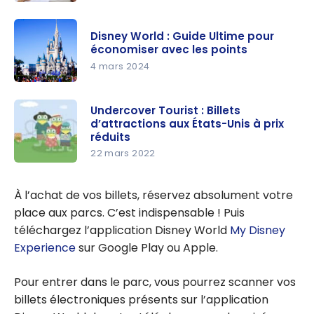
Disney :
Économise
Disney World : Guide Ultime pour
r sur l’hôtel
économiser avec les points
à Walt
4 mars 2024
Disney
Disney
World
World :
Undercover Tourist : Billets
d’attractions aux États-Unis à prix
Guide
réduits
Ultime
22 mars 2022
pour
Undercove
économise
r Tourist :
À l’achat de vos billets, réservez absolument votre
r avec les
Billets
place aux parcs. C’est indispensable ! Puis
points
d’attractio
téléchargez l’application Disney World
My Disney
ns aux
Experience
sur Google Play ou Apple.
États-Unis
à prix
Pour entrer dans le parc, vous pourrez scanner vos
réduits
billets électroniques présents sur l’application