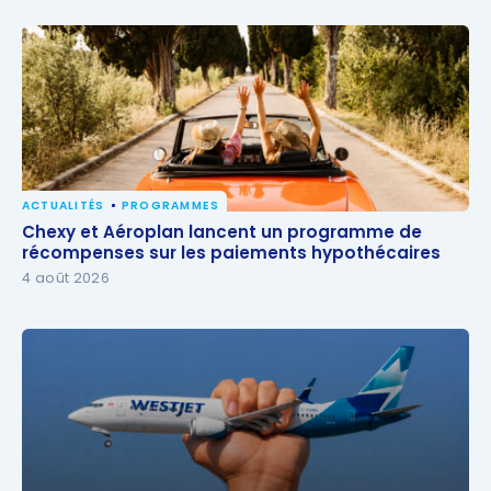
ACTUALITÉS
PROGRAMMES
Chexy et Aéroplan lancent un programme de
Chexy et Aéroplan lancent un programme de
récompenses sur les paiements hypothécaires
récompenses sur les paiements hypothécaires
4 août 2026