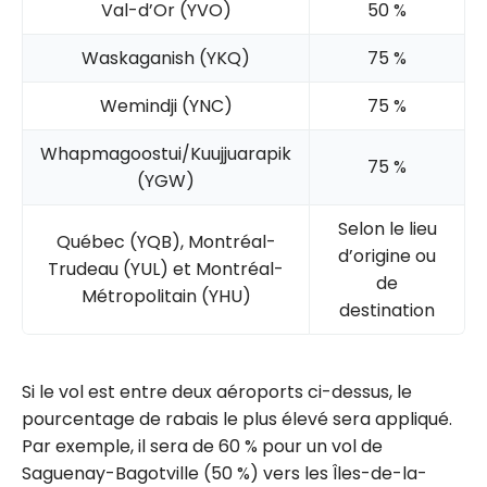
Val-d’Or (YVO)
50 %
Waskaganish (YKQ)
75 %
Wemindji (YNC)
75 %
Whapmagoostui/Kuujjuarapik
75 %
(YGW)
Selon le lieu
Québec (YQB), Montréal-
d’origine ou
Trudeau (YUL) et Montréal-
de
Métropolitain (YHU)
destination
Si le vol est entre deux aéroports ci-dessus, le
pourcentage de rabais le plus élevé sera appliqué.
Par exemple, il sera de 60 % pour un vol de
Saguenay-Bagotville (50 %) vers les Îles-de-la-