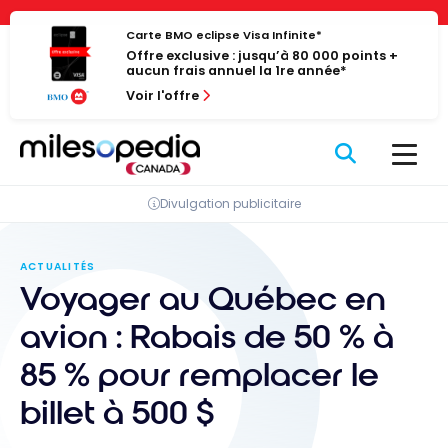
Passer
Panneau de gestion des cookies
au
Carte BMO eclipse Visa Infinite*
Offre exclusive : jusqu’à 80 000 points +
contenu
aucun frais annuel la 1re année*
Voir l'offre
Divulgation publicitaire
ACTUALITÉS
Voyager au Québec en
avion : Rabais de 50 % à
85 % pour remplacer le
billet à 500 $