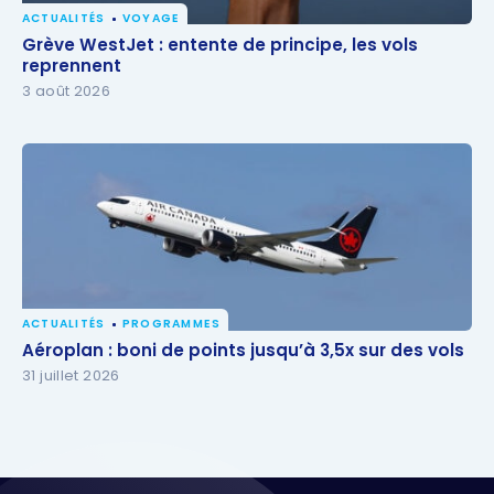
ACTUALITÉS
VOYAGE
Grève WestJet : entente de principe, les vols
Grève WestJet : entente de principe, les vols
reprennent
reprennent
3 août 2026
ACTUALITÉS
PROGRAMMES
Aéroplan : boni de points jusqu’à 3,5x sur des vols
Aéroplan : boni de points jusqu’à 3,5x sur des vols
31 juillet 2026