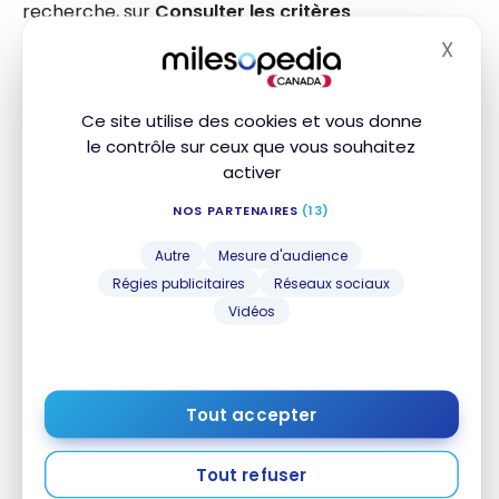
recherche, sur
Consulter les critères
d’admissibilité
.
X
Masq
Puis, dans la fenêtre qui ouvrira, il faut cliquer sur le
Ce site utilise des cookies et vous donne
bouton
Appliquer la réduction
.
le contrôle sur ceux que vous souhaitez
activer
Lors de la révision des vols, on pourra voir que le
rabais a été donné.
NOS PARTENAIRES
(13)
Autre
Mesure d'audience
Régies publicitaires
Réseaux sociaux
Vidéos
Tout accepter
Tout refuser
Par exemple, un vol aller-retour Saguenay-