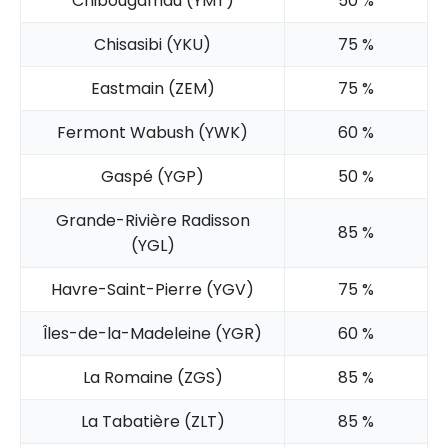
Chibougamau (YMT)
50 %
Chisasibi (YKU)
75 %
Eastmain (ZEM)
75 %
Fermont Wabush (YWK)
60 %
Gaspé (YGP)
50 %
Grande-Rivière Radisson
85 %
(YGL)
Havre-Saint-Pierre (YGV)
75 %
Îles-de-la-Madeleine (YGR)
60 %
La Romaine (ZGS)
85 %
La Tabatière (ZLT)
85 %