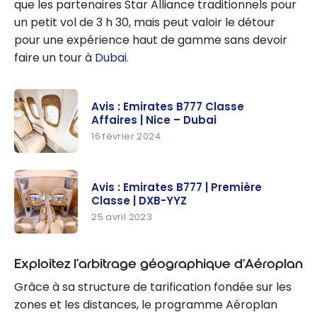
que les partenaires Star Alliance traditionnels pour
un petit vol de 3 h 30, mais peut valoir le détour
pour une expérience haut de gamme sans devoir
faire un tour à
Dubai
.
Avis : Emirates B777 Classe
Affaires | Nice – Dubai
16 février 2024
Avis :
Emirates
Avis : Emirates B777 | Première
B777
Classe | DXB-YYZ
Classe
25 avril 2023
Affaires |
Avis :
Nice –
Emirates
Exploitez l’arbitrage géographique d’Aéroplan
Dubai
B777 |
Grâce à sa structure de tarification fondée sur les
Première
zones et les distances, le programme Aéroplan
Classe |