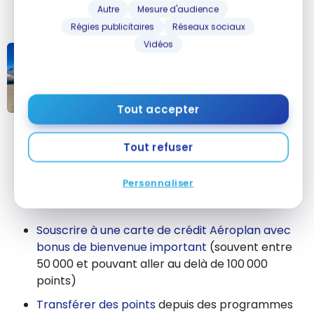
Autre
Mesure d'audience
réservation.
Régies publicitaires
Réseaux sociaux
Vidéos
VOLS
Avis : Air Canada 330-300 Classe
économique Privilège | YUL-NCE
Tout accepter
Avis : Air
Canada 330-
Pour accumuler plus rapidement le nombre de
Tout refuser
300 Classe
points requis pour un
billet prime
vers l’Amérique du
économique
Sud avec Aéroplan, plusieurs options s’offrent à
Personnaliser
Privilège | YUL-
vous :
NCE
Souscrire à une carte de crédit Aéroplan avec
bonus de bienvenue important
(souvent entre
50 000 et pouvant aller au delà de 100 000
points)
Transférer des points
depuis des programmes