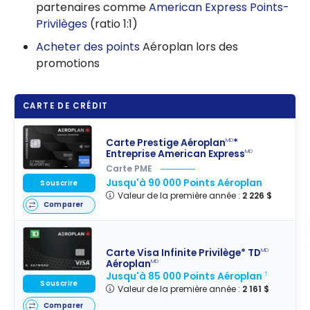
partenaires comme
American Express Points-
Privilèges
(ratio 1:1)
Acheter des points
Aéroplan lors des
promotions
CARTE DE CRÉDIT
Carte Prestige Aéroplan
*
MD
Entreprise American Express
MD
Carte PME
Jusqu'à 90 000 Points Aéroplan
Souscrire
Valeur de la première année :
2 226 $
Comparer
Carte Visa Infinite Privilège* TD
MD
Aéroplan
MD
Jusqu'à 85 000 Points Aéroplan
†
Souscrire
Valeur de la première année :
2 161 $
Comparer