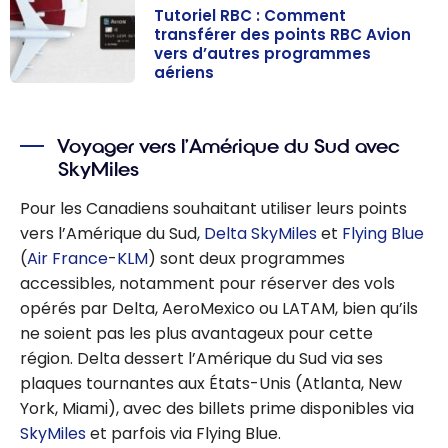
Tutoriel RBC : Comment
transférer des points RBC Avion
vers d’autres programmes
aériens
Tutoriel RBC :
Comment
transférer des
Voyager vers l’Amérique du Sud avec
SkyMiles
points RBC
Avion vers
Pour les Canadiens souhaitant utiliser leurs points
d’autres
vers l’Amérique du Sud,
Delta SkyMiles
et
Flying Blue
programmes
(
Air France
-
KLM
) sont deux programmes
aériens
accessibles, notamment pour réserver des vols
opérés par Delta, AeroMexico ou LATAM, bien qu’ils
ne soient pas les plus avantageux pour cette
région. Delta dessert l’Amérique du Sud via ses
plaques tournantes aux États-Unis (Atlanta, New
York, Miami), avec des billets prime disponibles via
SkyMiles
et parfois via Flying Blue.