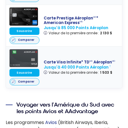
Carte Prestige Aéroplan
*
MD
American Express
MD
Jusqu'à 85 000 Points Aéroplan
Souscrire
Valeur de la première année :
2 130 $
Comparer
Carte Visa Infinite* TD
Aéroplan
MD
MD
Jusqu'à 40 000 Points Aéroplan
†
Valeur de la première année :
1 503 $
Souscrire
Comparer
Voyager vers l’Amérique du Sud avec
les points Avios et AAdvantage
Les programmes
Avios
(British Airways, Iberia,