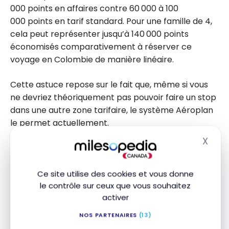
000 points en affaires contre 60 000 à 100
000 points en tarif standard. Pour une famille de 4,
cela peut représenter jusqu’à 140 000 points
économisés comparativement à réserver ce
voyage en Colombie de manière linéaire.
Cette astuce repose sur le fait que, même si vous
ne devriez théoriquement pas pouvoir faire un stop
dans une autre zone tarifaire, le système Aéroplan
le permet actuellement.
X
Masq
À noter : le vol Air Canada entre Montréal et Bogotá
n’offre habituellement
pas de vraie classe affaires
(plutôt de la premium économie). En revanche,
Ce site utilise des cookies et vous donne
le contrôle sur ceux que vous souhaitez
Copa Airlines
ou Avianca proposent une classe
activer
affaires « fauteuils » (non-lits plats) sur des
segments comme Bogotá-Panama, ce qui explique
NOS PARTENAIRES
(13)
les mentions de « cabine mixte » lors de la