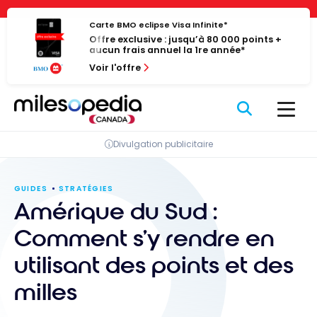
Passer
Panneau de gestion des cookies
au
Carte BMO eclipse Visa Infinite*
Offre exclusive : jusqu’à 80 000 points +
contenu
aucun frais annuel la 1re année*
Voir l'offre
Divulgation publicitaire
GUIDES
STRATÉGIES
Amérique du Sud :
Comment s’y rendre en
utilisant des points et des
milles