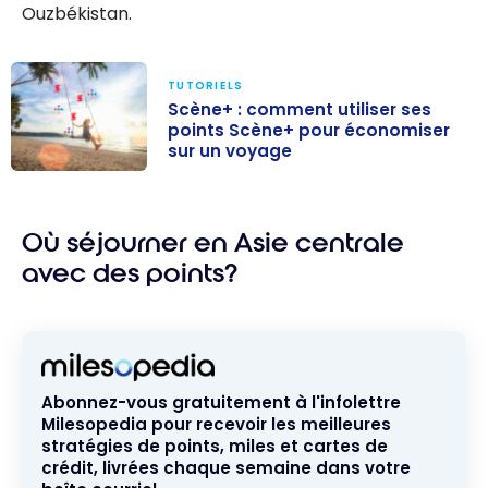
Ouzbékistan.
TUTORIELS
Scène+ : comment utiliser ses
points Scène+ pour économiser
sur un voyage
Scène+ :
comment
Où séjourner en Asie centrale
utiliser ses
points Scène+
avec des points?
pour
économiser sur
un voyage
Abonnez-vous gratuitement à l'infolettre
Milesopedia pour recevoir les meilleures
stratégies de points, miles et cartes de
crédit, livrées chaque semaine dans votre