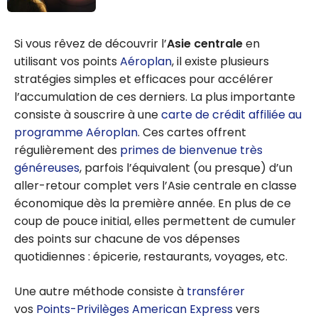
Aéroplan :
Guide ultime
Si vous rêvez de découvrir l’
Asie centrale
en
sur l’arrêt
utilisant vos points
Aéroplan
, il existe plusieurs
Aéroplan et les
stratégies simples et efficaces pour accélérer
primes
l’accumulation de ces derniers. La plus importante
aériennes
consiste à souscrire à une
carte de crédit affiliée au
programme Aéroplan
. Ces cartes offrent
régulièrement des
primes de bienvenue très
généreuses
, parfois l’équivalent (ou presque) d’un
aller-retour complet vers l’Asie centrale en classe
économique dès la première année. En plus de ce
coup de pouce initial, elles permettent de cumuler
des points sur chacune de vos dépenses
quotidiennes : épicerie, restaurants, voyages, etc.
Une autre méthode consiste à
transférer
vos
Points-Privilèges American Express
vers