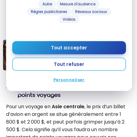
RBC Avion Récompenses
pendant une telle
Autre
Mesure d'audience
promotion, vous recevrez jusqu’à 74 250 Avios,
Régies publicitaires
Réseaux sociaux
réduisant ainsi de façon significative votre coût réel
Vidéos
en points.
OFFRES SPÉCIALES
Tout accepter
Convertissez vos points RBC
Avion en British Airways Avios
Tout refuser
avec 30 % de bonus
Convertissez
Personnaliser
vos points RBC
Voyager vers l’Asie centrale avec les
Avion en British
points voyages
Airways Avios
avec 30 % de
Pour un voyage en
Asie centrale
, le prix d’un billet
bonus
d’avion en argent se situe généralement entre 1
800 $ et 2 000 $, et peut parfois grimper jusqu’à 2
500 $. Cela signifie qu’il vous faudra un nombre