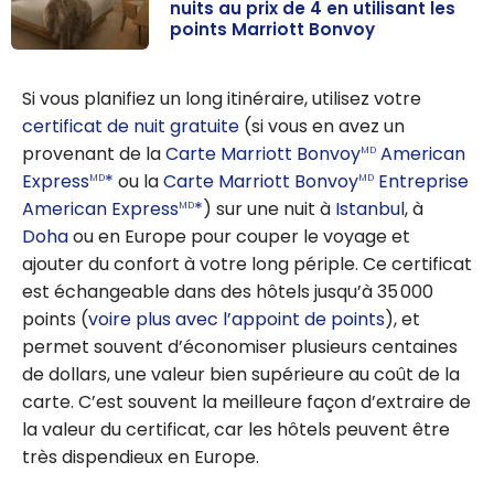
nuits au prix de 4 en utilisant les
points Marriott Bonvoy
Marriott
Bonvoy :
Si vous planifiez un long itinéraire, utilisez votre
Séjournez 5
certificat de nuit gratuite
(si vous en avez un
nuits au prix de
provenant de la
Carte Marriott Bonvoy
American
MD
4 en utilisant
Express
*
ou la
Carte Marriott Bonvoy
Entreprise
MD
MD
les points
American Express
*
) sur une nuit à
Istanbul
, à
MD
Marriott
Doha
ou en Europe pour couper le voyage et
Bonvoy
ajouter du confort à votre long périple. Ce certificat
est échangeable dans des hôtels jusqu’à 35 000
points (
voire plus avec l’appoint de points
), et
permet souvent d’économiser plusieurs centaines
de dollars, une valeur bien supérieure au coût de la
carte. C’est souvent la meilleure façon d’extraire de
la valeur du certificat, car les hôtels peuvent être
très dispendieux en Europe.