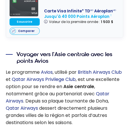
Carte Visa Infinite* TD
Aéroplan
MD
MD
Jusqu'à 40 000 Points Aéroplan
†
Valeur de la première année :
1 503 $
Souscrire
Comparer
Voyager vers l’Asie centrale avec les
points Avios
Le programme
Avios
, utilisé par
British Airways Club
et
Qatar Airways Privilege Club
, est une excellente
option pour se rendre en
Asie centrale
,
notamment grâce au partenariat avec
Qatar
Airways
. Depuis sa plaque tournante de Doha,
Qatar Airways
dessert directement plusieurs
grandes villes de la région et parfois d’autres
destinations selon les saisons.