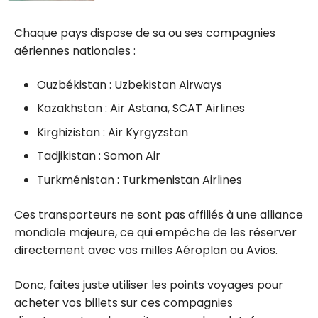
Guide complet
Expedia pour la
Chaque pays dispose de sa ou ses compagnies
TD : Maximisez
aériennes nationales :
vos points
primes TD
Ouzbékistan : Uzbekistan Airways
Kazakhstan : Air Astana, SCAT Airlines
Kirghizistan : Air Kyrgyzstan
Tadjikistan : Somon Air
Turkménistan : Turkmenistan Airlines
Ces transporteurs ne sont pas affiliés à une alliance
mondiale majeure, ce qui empêche de les réserver
directement avec vos milles Aéroplan ou Avios.
Donc, faites juste utiliser les points voyages pour
acheter vos billets sur ces compagnies