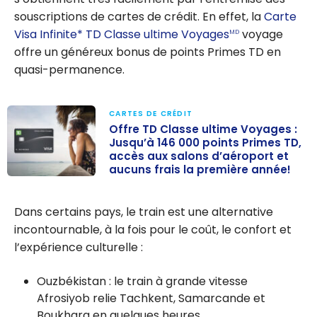
souscriptions de cartes de crédit. En effet, la
Carte
Visa Infinite* TD Classe ultime Voyages
voyage
MD
offre un généreux bonus de points Primes TD en
quasi-permanence.
CARTES DE CRÉDIT
Offre TD Classe ultime Voyages :
Jusqu’à 146 000 points Primes TD,
accès aux salons d’aéroport et
aucuns frais la première année!
Offre TD Classe
ultime
Dans certains pays, le train est une alternative
Voyages :
incontournable, à la fois pour le coût, le confort et
Jusqu’à 146 000
l’expérience culturelle :
points Primes
TD, accès aux
Ouzbékistan : le train à grande vitesse
salons
Afrosiyob relie Tachkent, Samarcande et
d’aéroport et
Boukhara en quelques heures