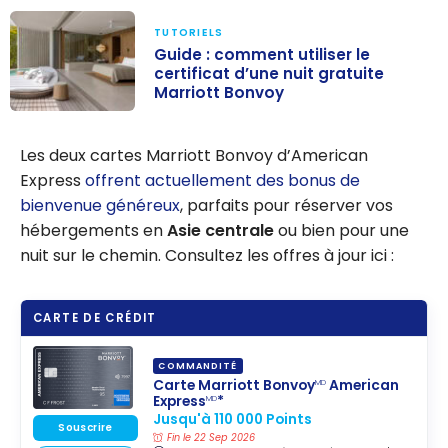
TUTORIELS
Guide : comment utiliser le
certificat d’une nuit gratuite
Marriott Bonvoy
Guide :
comment
Les deux cartes Marriott Bonvoy d’American
utiliser le
Express
offrent actuellement des bonus de
certificat d’une
bienvenue généreux
, parfaits pour réserver vos
nuit gratuite
hébergements en
Asie centrale
ou bien pour une
Marriott
nuit sur le chemin. Consultez les offres à jour ici :
Bonvoy
CARTE DE CRÉDIT
COMMANDITÉ
Carte Marriott Bonvoy
American
MD
Express
*
MD
Jusqu'à 110 000 Points
Souscrire
Fin le 22 Sep 2026