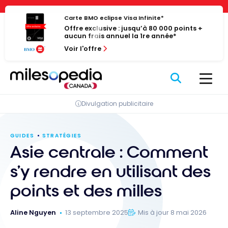
Passer
Panneau de gestion des cookies
au
Carte BMO eclipse Visa Infinite*
Offre exclusive : jusqu’à 80 000 points +
contenu
aucun frais annuel la 1re année*
Voir l'offre
Divulgation publicitaire
GUIDES
STRATÉGIES
Asie centrale : Comment
s’y rendre en utilisant des
points et des milles
Aline Nguyen
13 septembre 2025
Mis à jour 8 mai 2026