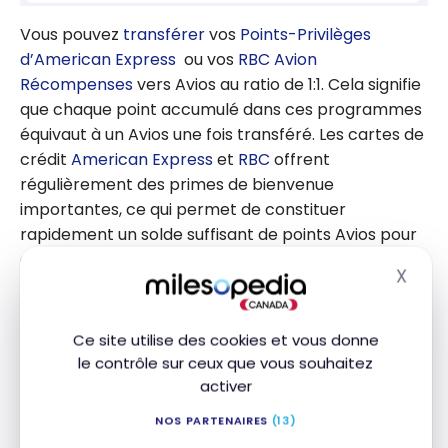
Vous pouvez
transférer
vos
Points-Privilèges
d’American Express
ou vos
RBC Avion
Récompenses
vers Avios au ratio de 1:1. Cela signifie
que chaque point accumulé dans ces programmes
équivaut à un Avios une fois transféré. Les cartes de
crédit
American Express
et
RBC
offrent
régulièrement des primes de bienvenue
importantes, ce qui permet de constituer
rapidement un solde suffisant de points Avios pour
couvrir des segments de vol stratégiques, par
X
Masq
exemple entre Doha et Tachkent, Almaty ou
Bichkek.
Ce site utilise des cookies et vous donne
Encore mieux : plusieurs fois par an, des
promotions
le contrôle sur ceux que vous souhaitez
de transfert bonifié chez RBC Avion
offrent
activer
entre 30 % et 35 % de points supplémentaires.
NOS PARTENAIRES
(13)
Concrètement, si vous transférez 55 000 points