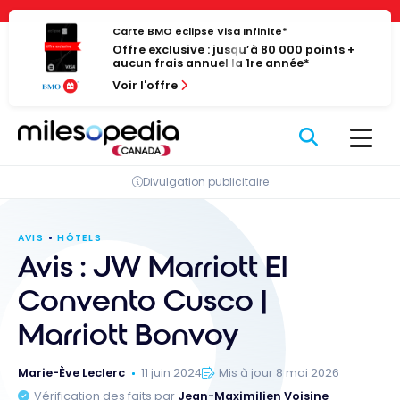
Passer
Panneau de gestion des cookies
au
Carte BMO eclipse Visa Infinite*
Offre exclusive : jusqu’à 80 000 points +
contenu
aucun frais annuel la 1re année*
Voir l'offre
Divulgation publicitaire
AVIS
HÔTELS
Avis : JW Marriott El
Convento Cusco |
Marriott Bonvoy
Marie-Ève Leclerc
11 juin 2024
Mis à jour 8 mai 2026
Vérification des faits par
Jean-Maximilien Voisine