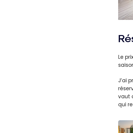
Ré
Le pr
saison
J’ai p
réser
vaut 
qui r