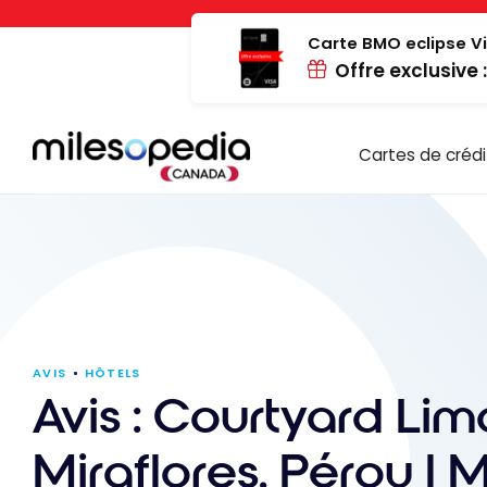
Passer
Panneau de gestion des cookies
au
Carte BMO eclipse Vi
Offre exclusive 
contenu
Cartes de crédi
AVIS
HÔTELS
Avis : Courtyard Lim
Miraflores, Pérou | M