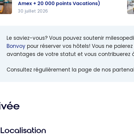
Amex + 20 000 points Vacations)
30 juillet 2026
tion
Gu
iott
Ma
y :
Bo
Le saviez-vous? Vous pouvez soutenir milesopedi
2026
C
Bonvoy
pour réserver vos hôtels! Vous ne paierez 
u’à
éc
avantages de votre statut et vous contribuerez 
00
er
s via
l’h
Consultez régulièrement la page de nos partenai
 +
gr
0
un
s
él
ions
ivée
Localisation