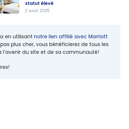
statut élevé
2 août 2025
ide
rriott
nvoy :
a en utilisant
notre lien affilié avec Marriott
omment
pas plus cher, vous bénéficierez de tous les
onomis
à l’avenir du site et de sa communauté!
 à
ôtel
res!
âce à
 statut
evé