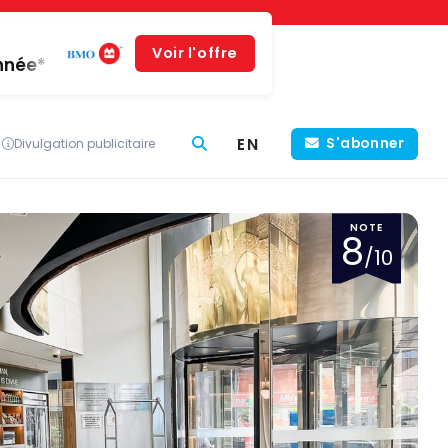
Voir l'offre
année*
EN
S'abonner
Divulgation publicitaire
NOTE
8
/10