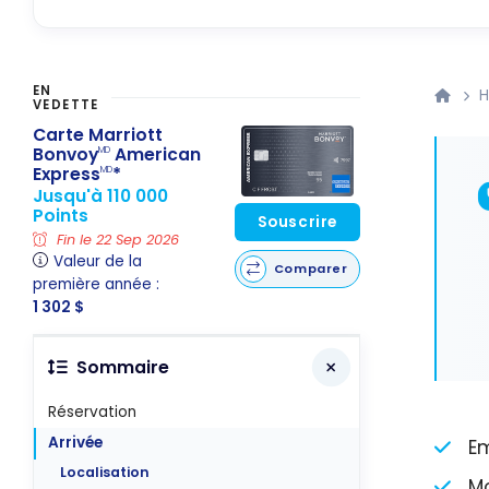
EN
H
VEDETTE
Carte Marriott
Bonvoy
American
MD
Express
*
MD
Jusqu'à 110 000
Points
Souscrire
Fin le 22 Sep 2026
Valeur de la
Comparer
première année :
1 302 $
Sommaire
Réservation
Arrivée
Em
Localisation
Mo