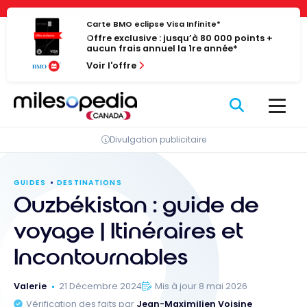
Passer
Panneau de gestion des cookies
au
Carte BMO eclipse Visa Infinite*
Offre exclusive : jusqu’à 80 000 points +
contenu
aucun frais annuel la 1re année*
Voir l'offre
Divulgation publicitaire
GUIDES
DESTINATIONS
Ouzbékistan : guide de
voyage | Itinéraires et
Incontournables
Valerie
21 Décembre 2024
Mis à jour 8 mai 2026
Vérification des faits par
Jean-Maximilien Voisine