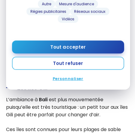
Autre
Mesure d'audience
Régies publicitaires
Réseaux sociaux
Vidéos
Pour relaxer, faites un tour à la baie de Jimbaran ou
à la plage de Padang Padang qui est devenue très
connue suite au succès du film Eat, Pray, Love.
Tout accepter
Les restaurants de fruits de mer à Jimbaran sont
également très succulents et j’avais bien aimé me
Tout refuser
promener sur le bord de la l’eau en fin de journée.
Personnaliser
Les îles Gili
L’ambiance à
Bali
est plus mouvementée
puisqu’elle est très touristique : un petit tour aux îles
Gili peut être parfait pour changer d’air.
Ces îles sont connues pour leurs plages de sable