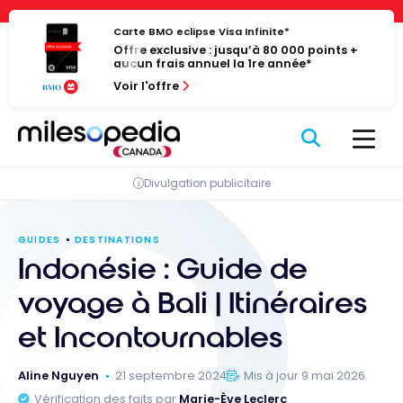
Passer
Panneau de gestion des cookies
au
Carte BMO eclipse Visa Infinite*
Offre exclusive : jusqu’à 80 000 points +
contenu
aucun frais annuel la 1re année*
Voir l'offre
Divulgation publicitaire
GUIDES
DESTINATIONS
Indonésie : Guide de
voyage à Bali | Itinéraires
et Incontournables
Aline Nguyen
21 septembre 2024
Mis à jour 9 mai 2026
Vérification des faits par
Marie-Ève Leclerc