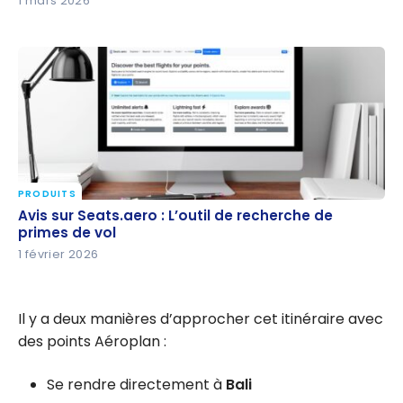
1 mars 2026
PRODUITS
Avis sur Seats.aero : L’outil de recherche de primes
Avis sur Seats.aero : L’outil de recherche de
de vol
primes de vol
1 février 2026
Il y a deux manières d’approcher cet itinéraire avec
des points Aéroplan :
Se rendre directement à
Bali