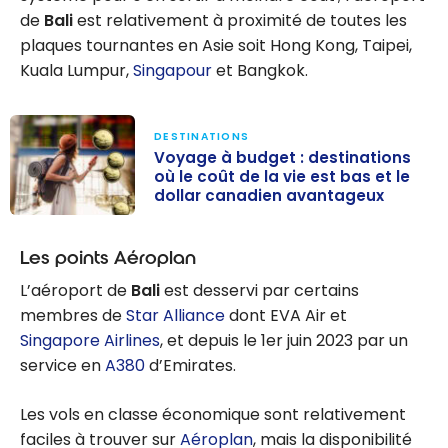
de
Bali
est relativement à proximité de toutes les
plaques tournantes en Asie soit Hong Kong, Taipei,
Kuala Lumpur,
Singapour
et Bangkok.
DESTINATIONS
Voyage à budget : destinations
où le coût de la vie est bas et le
dollar canadien avantageux
Voyage à
budget :
Les points Aéroplan
destinations où
L’aéroport de
Bali
est desservi par certains
le coût de la vie
membres de
Star Alliance
dont EVA Air et
est bas et le
Singapore Airlines
, et depuis le 1er juin 2023 par un
dollar canadien
service en
A380
d’Emirates.
avantageux
Les vols en classe économique sont relativement
faciles à trouver sur
Aéroplan
, mais la disponibilité