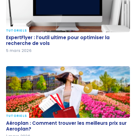
TUTORIELS
ExpertFlyer : l’outil ultime pour optimiser la
ExpertFlyer : l’outil ultime pour optimiser la
recherche de vols
recherche de vols
5 mars 2026
TUTORIELS
Aéroplan : Comment trouver les meilleurs prix sur
Aéroplan : Comment trouver les meilleurs prix sur
Aeroplan?
Aeroplan?