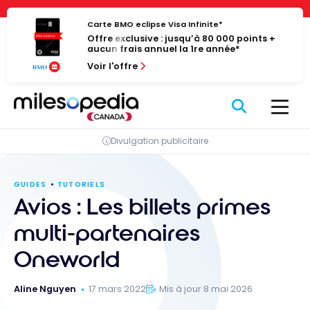
Passer
Panneau de gestion des cookies
au
Carte BMO eclipse Visa Infinite*
Offre exclusive : jusqu’à 80 000 points +
contenu
aucun frais annuel la 1re année*
Voir l'offre
Divulgation publicitaire
GUIDES
TUTORIELS
Avios : Les billets primes
multi-partenaires
Oneworld
Aline Nguyen
17 mars 2022
Mis à jour 8 mai 2026