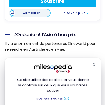
Souscrire
Comparer
En savoir plus
L’Océanie et l’Asie à bon prix
Il y a énormément de partenaires Oneworld pour
se rendre en Australie et en Asie.
En effet, les compagnies suivantes ont un réseau
X
Masq
très intéressant à partir de leur plaque tournante.
American Airlines
Ce site utilise des cookies et vous donne
le contrôle sur ceux que vous souhaitez
American Eagle
activer
Cathay Pacific
NOS PARTENAIRES
(13)
Finnair