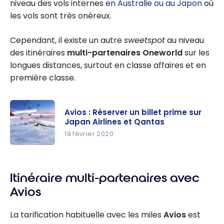
niveau des vols internes
en Australie ou au Japon
où
les vols sont très onéreux.
Cependant, il existe un autre
sweetspot
au niveau
des itinéraires
multi-partenaires Oneworld
sur les
longues distances, surtout en classe affaires et en
première classe.
Avios : Réserver un billet prime sur
Japan Airlines et Qantas
19 février 2020
Avios :
Réserver
Itinéraire multi-partenaires avec
un billet
prime sur
Avios
Japan
Airlines et
La tarification habituelle avec les miles
Avios
est