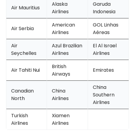
Alaska
Garuda
Air Mauritius
Airlines
Indonesia
American
GOL Linhas
Air Serbia
Airlines
Aéreas
Air
Azul Brazilian
El Al Israel
Seychelles
Airlines
Airlines
British
Air Tahiti Nui
Emirates
Airways
China
Canadian
China
Southern
North
Airlines
Airlines
Turkish
Xiamen
Airlines
Airlines