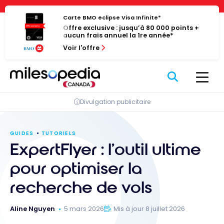
Passer
Panneau de gestion des cookies
au
Carte BMO eclipse Visa Infinite*
Offre exclusive : jusqu’à 80 000 points +
contenu
aucun frais annuel la 1re année*
Voir l'offre
Divulgation publicitaire
GUIDES
TUTORIELS
ExpertFlyer : l’outil ultime
pour optimiser la
recherche de vols
Aline Nguyen
5 mars 2026
Mis à jour 8 juillet 2026