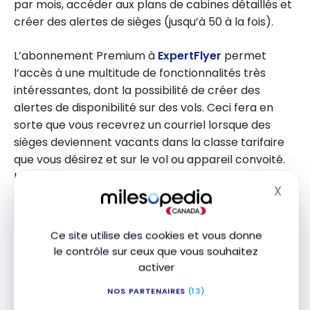
par mois, accéder aux plans de cabines détaillés et
créer des alertes de sièges (jusqu’à 50 à la fois).
L’abonnement Premium à
ExpertFlyer
permet
l’accès à une multitude de fonctionnalités très
intéressantes, dont la possibilité de créer des
alertes de disponibilité sur des vols. Ceci fera en
sorte que vous recevrez un courriel lorsque des
sièges deviennent vacants dans la classe tarifaire
que vous désirez et sur le vol ou appareil convoité.
Le forfait Premium donne aussi accès aux nouvelles
X
alertes rapides (Quick Alerts). Ces Quick Alerts
Masq
simplifient la création d’alertes pour les
changements d’appareil, les modifications
Ce site utilise des cookies et vous donne
d’horaire et la disponibilité dans toutes les classes
le contrôle sur ceux que vous souhaitez
tarifaires, vous permettant de surveiller vos vols
activer
encore plus efficacement.
NOS PARTENAIRES
(13)