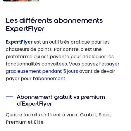
Quel est le
meilleur
Les différents abonnements
moment pour
l’achat des
ExpertFlyer
billets d’avion
avec les
ExpertFlyer
est un outil très pratique pour les
points ?
chasseurs de points. Par contre, c’est une
plateforme qui est payante pour débloquer les
fonctionnalités convoitées. Vous pouvez
l’essayer
gracieusement pendant 5 jours
avant de devoir
payer pour l’
abonnement
.
Abonnement gratuit vs premium
d’ExpertFlyer
Quatre forfaits s’offrent à vous : Gratuit, Basic,
Premium et Elite.