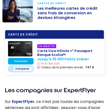
CARTES DE CRÉDIT
Les meilleures cartes de crédit
sans frais de conversion en
devises étrangères
Les meilleures
cartes de
CARTE DE CRÉDIT
crédit sans frais
de conversion
EN VEDETTE
en devises
Carte Visa Infinite +* Passeport
Banque Scotiaᴹᶜ
étrangères
Jusqu'à 35 000 Points Scène+
Souscrire
Fin le 1 Nov 2026
Valeur de la première année :
747 $
Comparer
Les compagnies sur ExpertFlyer
Sur
ExpertFlyer
, ce n’est pas toutes les compagnies
aériennes qui sont affichées ; assurez-vous d’avoir