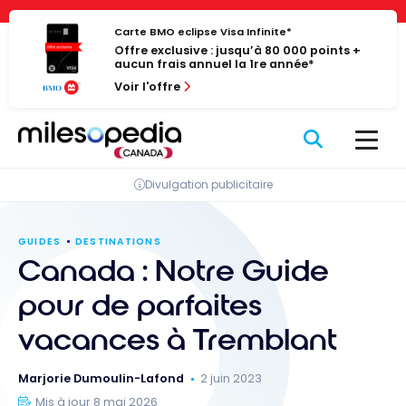
Passer
Panneau de gestion des cookies
au
Carte BMO eclipse Visa Infinite*
Offre exclusive : jusqu’à 80 000 points +
contenu
aucun frais annuel la 1re année*
Voir l'offre
Divulgation publicitaire
GUIDES
DESTINATIONS
Canada : Notre Guide
pour de parfaites
vacances à Tremblant
Marjorie Dumoulin-Lafond
2 juin 2023
Mis à jour 8 mai 2026