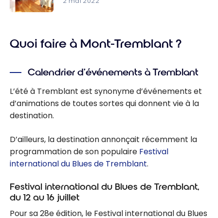
2 mai 2022
chalet
VRBO : un
avec des
site de
points
Quoi faire à Mont-Tremblant ?
location de
maisons
Calendrier d’événements à Tremblant
L’été à Tremblant est synonyme d’événements et
d’animations de toutes sortes qui donnent vie à la
destination.
D’ailleurs, la destination annonçait récemment la
programmation de son populaire
Festival
international du Blues de Tremblant
.
Festival international du Blues de Tremblant,
du 12 au 16 juillet
Pour sa 28e édition, le Festival international du Blues