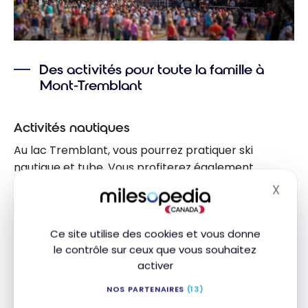
Des activités pour toute la famille à
Mont-Tremblant
Activités nautiques
Au lac Tremblant, vous pourrez pratiquer ski
nautique et tube. Vous profiterez également
d’installations telles que les parcours de nage
X
Masq
balisés, les plages et la location de bateaux
motorisés. Et le soir venu, le village piétonnier n’est
Ce site utilise des cookies et vous donne
qu’à quelques pas pour continuer la détente.
le contrôle sur ceux que vous souhaitez
activer
NOS PARTENAIRES
(13)