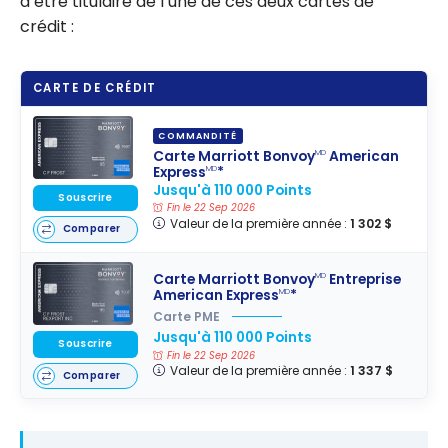
d’être titulaire de l’une de ces deux cartes de
crédit :
CARTE DE CRÉDIT
COMMANDITÉ
Carte Marriott Bonvoy
American
MD
Express
*
MD
Jusqu'à 110 000 Points
Souscrire
Fin le 22 Sep 2026
Valeur de la première année :
1 302 $
Comparer
Carte Marriott Bonvoy
Entreprise
MD
American Express
*
MD
Carte PME
Jusqu'à 110 000 Points
Souscrire
Fin le 22 Sep 2026
Valeur de la première année :
1 337 $
Comparer