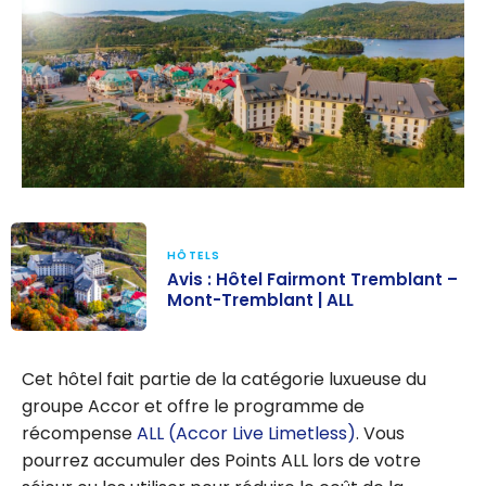
HÔTELS
Avis : Hôtel Fairmont Tremblant –
Mont-Tremblant | ALL
Avis : Hôtel
Fairmont
Cet hôtel fait partie de la catégorie luxueuse du
Tremblant –
groupe Accor et offre le programme de
Mont-
récompense
ALL (Accor Live Limetless)
. Vous
Tremblant | ALL
pourrez accumuler des Points ALL lors de votre