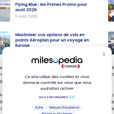
Flying Blue : les Primes Promo pour
août 2026
5 août 2026
Aé
 les
C
Maximiser vos options de vols en
s
tr
points Aéroplan pour un voyage en
Europe
o
le
août
me
14 mai 2024
X
Mas
iser
Aé
pri
C
Ae
autre côté, le programme
Avios
de British Airways Cl
ns
ré
me
Londres
ou
Dublin
, surtout si vous arrivez à déni
Ce site utilise des cookies et vous
ls en
un
rier.
donne le contrôle sur ceux que vous
s
vo
souhaitez activer
lan
av
trouver rapidement les meilleures offres en points, 
NOS PARTENAIRES
(13)
un
po
iser les disponibilités sur plusieurs dates et itinérair
ge
Aé
Autre
Mesure d'audience
l’achat des billets d’avion avec les points
ou surveill
rope
Régies publicitaires