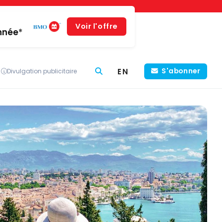
Voir l'offre
année*
EN
S'abonner
Divulgation publicitaire