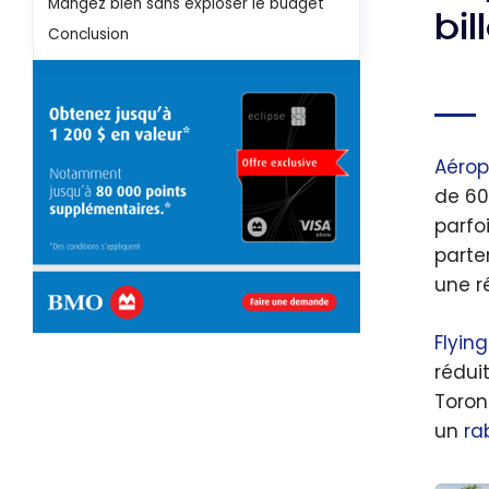
Mangez bien sans exploser le budget
bil
Conclusion
Aérop
de 60
parfoi
parte
une r
Flying
rédui
Toront
un
ra