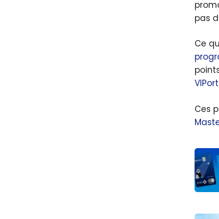
promo
d’avi
pas d
avec 
point
Ce qu
progr
points
VIPort
Ces p
Maste
Obte
jusqu