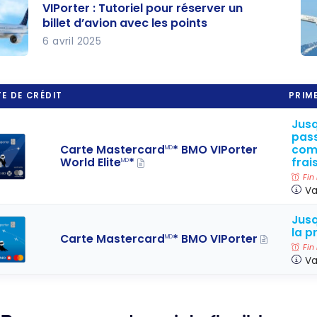
0
de
VIPorter : Tutoriel pour réserver un
billet d’avion avec les points
s
ns
6 avril 2025
les
par
er :
De
s de
av
el
ns
t
50
E DE CRÉDIT
PRIME
Air
po
ver
un
er
VI
Jusq
pass
let
ré
rcar
com
Carte Mastercard
* BMO VIPorter
MD
on
él
frai
World Elite
*
MD
les
po
Fin
Va
s
vo
av
Jusq
la p
VI
Carte Mastercard
* BMO VIPorter
MD
Fin
Va