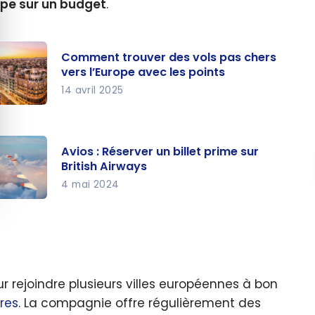
pe sur un budget
.
Comment trouver des vols pas chers
vers l’Europe avec les points
14 avril 2025
omment
ouver
s vols
Avios : Réserver un billet prime sur
British Airways
s chers
4 mai 2024
rs
os :
Europe
server
ec les
billet
ints
ime sur
 rejoindre plusieurs villes européennes à bon
tish
res
. La compagnie offre régulièrement des
rways