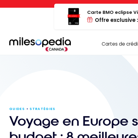
Passer
Panneau de gestion des cookies
au
Carte BMO eclipse Vi
Offre exclusive 
contenu
Cartes de crédi
GUIDES
STRATÉGIES
Voyage en Europe s
budget : 8 meilleure