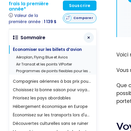
frais la première
Souscrire
année*
Valeur de la
Comparer
première année :
1 139 $
Sommaire
Économiser sur les billets d’avion
Voici
Aéroplan, Flying Blue et Avios
Air Transat et les points VIPorter
Vous 
Programmes de points flexibles pour les vols vers l'Europe
Compagnies aériennes à bas prix pour l'Europe
Que c
Choisissez la bonne saison pour voyager en Europe
possi
Priorisez les pays abordables
portef
Hébergement économique en Europe
Économisez sur les transports lors d'un voyage en Europe sur un budget
Vo
Découvertes culturelles sans se ruiner