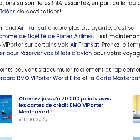
tions saisonnières intéressantes, en particulier a
on
’
idées
de destinations!
les
s ?
i rend
Air Transat
encore plus attrayante, c’est son
amme de fidélité de Porter Airlines
. Il est maintena
 VIPorter sur certains vols
Air Transat
. Prenez le te
er pour réserver vos billets d’avion
pour votre voyag
oints peuvent s’accumuler facilement et rapideme
rcard BMO VIPorter World Elite
et la
Carte Mastercar
Obtenez jusqu’à 70 000 points avec
les cartes de crédit BMO VIPorter
Mastercard !
8 juillet 2026
nez
15
’à
de