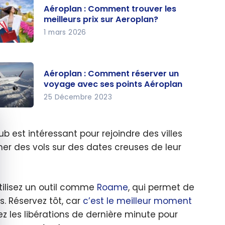
Aéroplan : Comment trouver les
meilleurs prix sur Aeroplan?
1 mars 2026
roplan :
omment
Aéroplan : Comment réserver un
ouver
voyage avec ses points Aéroplan
s
25 Décembre 2023
illeurs
quer le bandeau des cookies
roplan :
x sur
omment
roplan?
ub est intéressant pour rejoindre des villes
server
cher des vols sur des dates creuses de leur
yage
ec ses
utilisez un outil comme
Roame
, qui permet de
ints
es. Réservez tôt, car
c’est le meilleur moment
roplan
ez les libérations de dernière minute pour