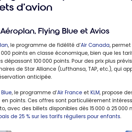
lets d’avion
Aéroplan, Flying Blue et Avios
lan
, le programme de fidélité d’
Air Canada
, permet 
 000 points en classe économique, bien que les tari
s dépassant 100 000 points. Pour des prix plus prévisi
naires de Star Alliance (Lufthansa, TAP, etc.), qui ap
éservation anticipée.
 Blue
, le programme d’
Air France
et
KLM
, propose d
t en points. Ces offres sont particulièrement intére
o, avec des billets disponibles dès 15 000 à 25 000 m
bais de 25 % sur les tarifs réguliers pour enfants
.