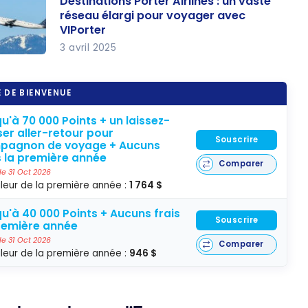
Destinations Porter Airlines : un vaste
stinatio
réseau élargi pour voyager avec
 où
VIPorter
tir
3 avril 2025
stinatio
ec
 Porter
 000
 DE BIENVENUE
lines :
ints
 vaste
Porter
u'à 70 000 Points + un laissez-
er aller-retour pour
seau
Souscrire
pagnon de voyage + Aucuns
argi
s la première année
Comparer
ur
 le 31 Oct 2026
leur de la première année :
1 764 $
yager
ec
u'à 40 000 Points + Aucuns frais
Souscrire
remière année
Porter
 le 31 Oct 2026
Comparer
leur de la première année :
946 $