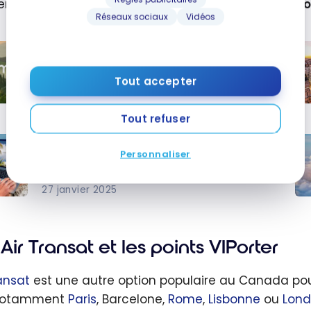
ter des meilleures trouvailles pour un
voyage en Euro
Réseaux sociaux
Vidéos
Roame : Guide complet sur le moteur
de recherche pour trouver des vols
en points
Tout accepter
20 avril 2026
 :
C
Tout refuser
e
tr
Quel est le meilleur moment pour
let
de
Personnaliser
l’achat des billets d’avion avec les
pa
points ?
ur
ve
27 janvier 2025
est
Avi
l’
lleur
Ré
rche
av
ent
un 
po
Air Transat et les points VIPorter
pr
er
ransat
est une autre option populaire au Canada pour
at
Bri
ols
 notamment
Paris
, Barcelone,
Rome
,
Lisbonne
ou
Lond
llets
Ai
ints