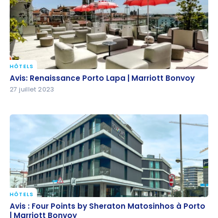
HÔTELS
Avis: Renaissance Porto Lapa | Marriott Bonvoy
Avis: Renaissance Porto Lapa | Marriott Bonvoy
27 juillet 2023
HÔTELS
Avis : Four Points by Sheraton Matosinhos à Porto |
Avis : Four Points by Sheraton Matosinhos à Porto
Marriott Bonvoy
| Marriott Bonvoy