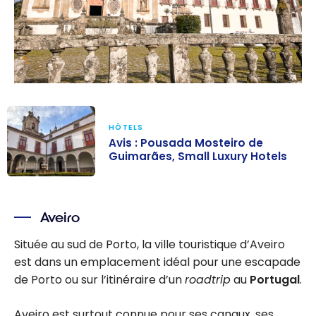
HÔTELS
Avis : Pousada Mosteiro de
Guimarães, Small Luxury Hotels
Avis : Pousada
Mosteiro de
Aveiro
Guimarães,
Small Luxury
Située au sud de Porto, la ville touristique d’Aveiro
Hotels
est dans un emplacement idéal pour une escapade
de Porto ou sur l’itinéraire d’un
roadtrip
au
Portugal
.
Aveiro est surtout connue pour ses canaux, ses