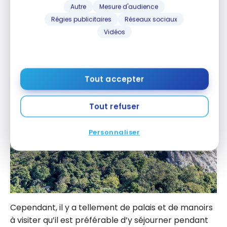
Autre
Mesure d'audience
attraits les plus populaires au
Portugal
. De plus, une
Régies publicitaires
Réseaux sociaux
escapade à Sintra se réalise facilement à partir de
Vidéos
la station de train Rossio de Lisbonne.
Tout accepter
Tout refuser
Personnaliser
Cependant, il y a tellement de palais et de manoirs
à visiter qu’il est préférable d’y séjourner pendant