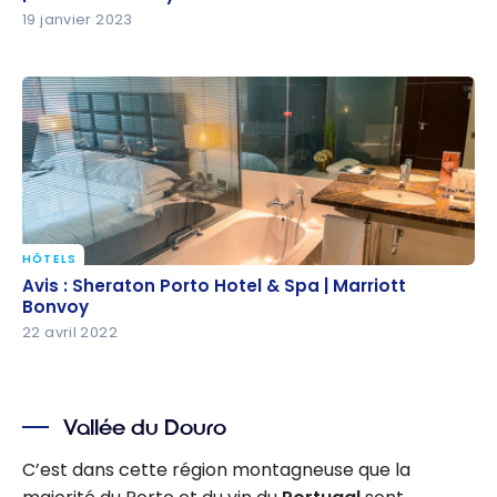
19 janvier 2023
HÔTELS
Avis : Sheraton Porto Hotel & Spa | Marriott Bonvoy
Avis : Sheraton Porto Hotel & Spa | Marriott
Bonvoy
22 avril 2022
Vallée du Douro
C’est dans cette région montagneuse que la