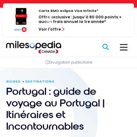
Passer
Panneau de gestion des cookies
au
Carte BMO eclipse Visa Infinite*
Offre exclusive : jusqu’à 80 000 points +
contenu
aucun frais annuel la 1re année*
Voir l'offre
Divulgation publicitaire
GUIDES
DESTINATIONS
Portugal : guide de
voyage au Portugal |
Itinéraires et
Incontournables