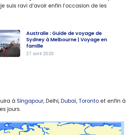
e suis ravi d’avoir enfin l’occasion de les
Australie : Guide de voyage de
Sydney à Melbourne | Voyage en
famille
27 avril 2020
tralie :
ide de
yage
dney à
duira à
Singapour
, Delhi,
Dubaï
,
Toronto
et enfin à
lbourne
es jours.
Voyage
 famille