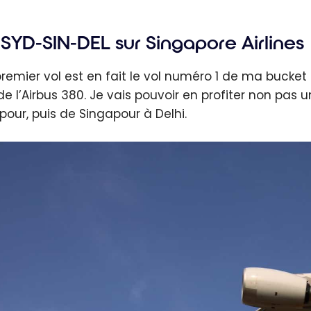
pour :
 de
SYD-SIN-DEL sur Singapore Airlines
e |
aires et
remier vol est en fait le vol numéro 1 de ma bucket 
tournables
de l’Airbus 380. Je vais pouvoir en profiter non pas 
pour, puis de Singapour à Delhi.