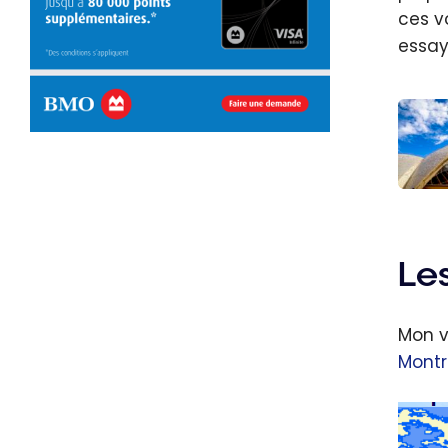
ces vo
essay
Austra
Guide
voya
Les
en
Austra
Mon 
avec 
Montr
point