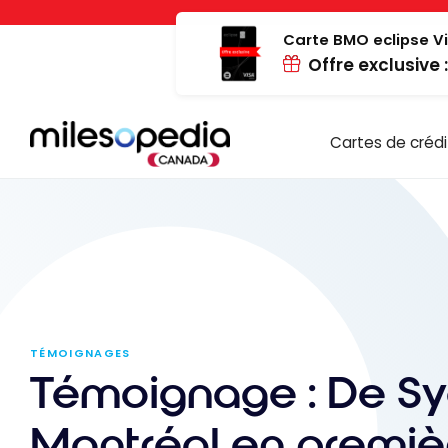
Passer
Panneau de gestion des cookies
au
Carte BMO eclipse Vi
Offre exclusive 
contenu
Cartes de crédi
TÉMOIGNAGES
Témoignage : De S
Montréal en premiè