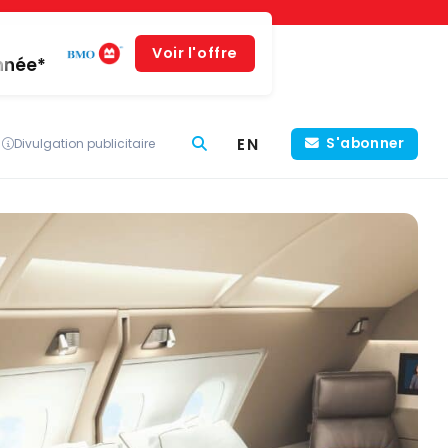
Voir l'offre
année*
EN
S'abonner
Divulgation publicitaire