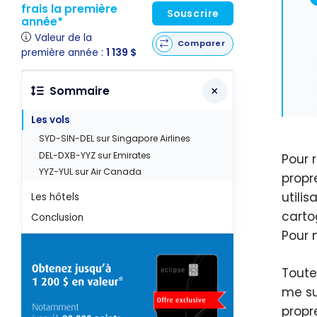
frais la première
Souscrire
année*
Valeur de la
Comparer
première année :
1 139 $
Sommaire
Les vols
SYD-SIN-DEL sur Singapore Airlines
DEL-DXB-YYZ sur Emirates
Pour 
YYZ-YUL sur Air Canada
propr
utili
Les hôtels
carto
Conclusion
Pour 
Toute
me su
propr