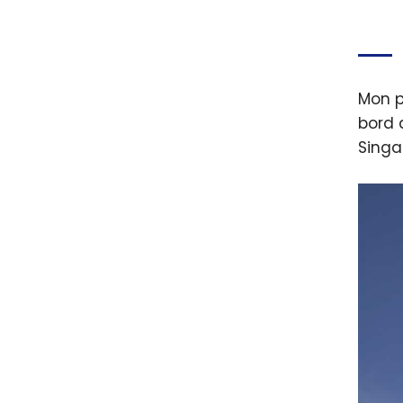
Singa
Guide
voyag
Itinér
Mon p
Incon
bord 
Singa