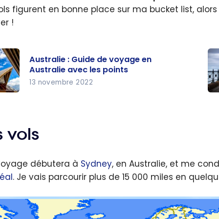
ls figurent en bonne place sur ma bucket list, alors j
er !
Australie : Guide de voyage en
Australie avec les points
13 novembre 2022
lie :
Aus
 de
Gu
ge
vo
 vols
de
lie
Sy
voyage débutera à
Sydney
, en Australie, et me con
les
Me
éal
. Je vais parcourir plus de 15 000 miles en quelqu
s
| 
en