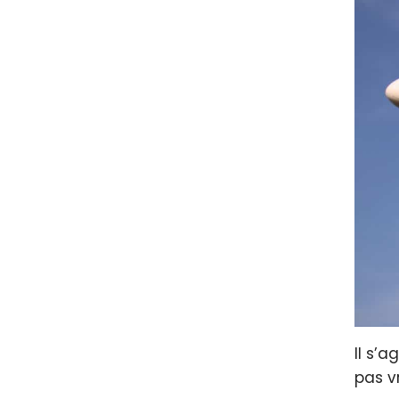
Il s’a
pas v