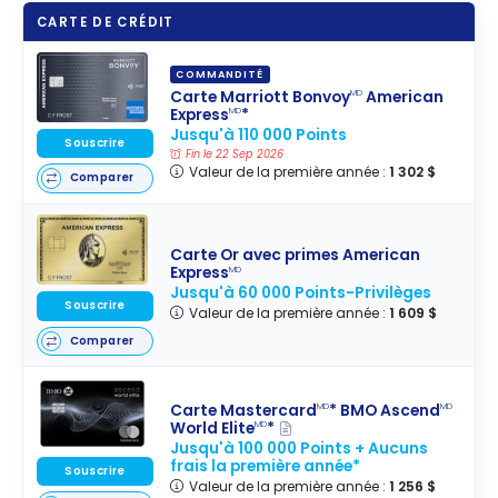
d’ouverture et
CARTE DE CRÉDIT
fermeture de
cartes de
COMMANDITÉ
crédit
Carte Marriott Bonvoy
American
MD
Express
*
MD
Jusqu'à 110 000 Points
Souscrire
Fin le 22 Sep 2026
Valeur de la première année :
1 302 $
Comparer
Carte Or avec primes American
Express
MD
Jusqu'à 60 000 Points-Privilèges
Souscrire
Valeur de la première année :
1 609 $
Comparer
Carte Mastercard
* BMO Ascend
MD
MD
World Elite
*
MD
Jusqu'à 100 000 Points + Aucuns
frais la première année*
Souscrire
Valeur de la première année :
1 256 $