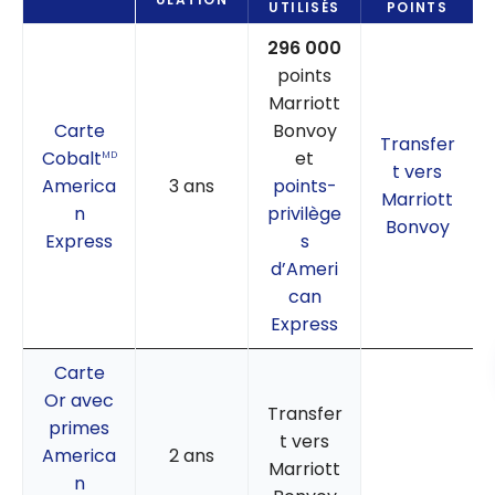
UTILISÉS
POINTS
296 000
points
Marriott
Carte
Bonvoy
Transfer
Cobalt
et
MD
t vers
America
3 ans
points-
Marriott
n
privilège
Bonvoy
Express
s
d’Ameri
can
Express
Carte
Or avec
Transfer
primes
t vers
America
2 ans
Marriott
n