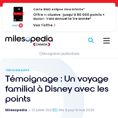
Passer
Panneau de gestion des cookies
au
Carte BMO eclipse Visa Infinite*
Offre exclusive : jusqu’à 80 000 points +
contenu
aucun frais annuel la 1re année*
Voir l'offre
Divulgation publicitaire
TÉMOIGNAGES
Témoignage : Un voyage
familial à Disney avec les
points
Milesopedia
12 juillet 2023
Mis à jour 9 mai 2026