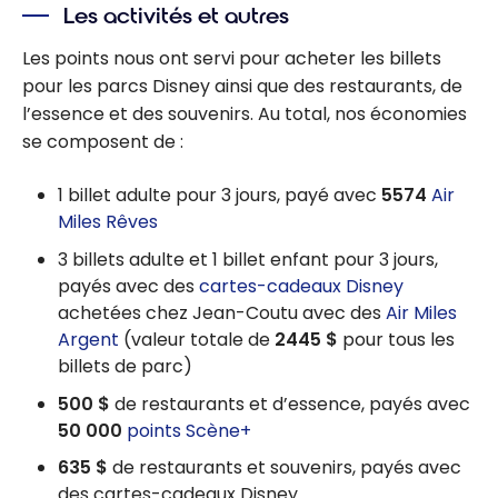
Les activités et autres
Comment
réserver
Les points nous ont servi pour acheter les billets
des nuits
pour les parcs Disney ainsi que des restaurants, de
gratuites
l’essence et des souvenirs. Au total, nos économies
avec les
se composent de :
points
Marriott
1 billet adulte pour 3 jours, payé avec
5574
Air
Bonvoy?
Miles Rêves
3 billets adulte et 1 billet enfant pour 3 jours,
payés avec des
cartes-cadeaux Disney
achetées chez Jean-Coutu avec des
Air Miles
Argent
(valeur totale de
2445 $
pour tous les
billets de parc)
500 $
de restaurants et d’essence, payés avec
50 000
points Scène+
635 $
de restaurants et souvenirs, payés avec
des cartes-cadeaux Disney