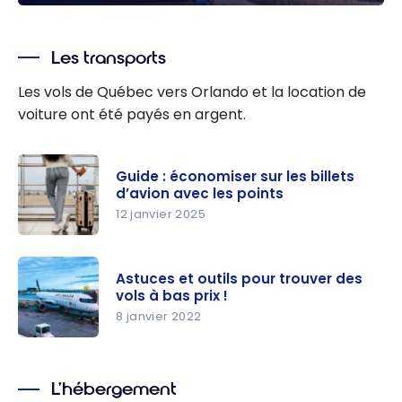
Disney : nos guides et stratégies pour préparer
votre voyage
Les transports
Les vols de Québec vers Orlando et la location de
voiture ont été payés en argent.
Guide : économiser sur les billets
d’avion avec les points
12 janvier 2025
Guide :
économise
Astuces et outils pour trouver des
r sur les
vols à bas prix !
billets
8 janvier 2022
d’avion
Astuces et
avec les
outils pour
points
L’hébergement
trouver