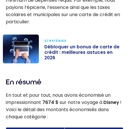
minimum de dépenses requis. Par exemple, nous
payions l’épicerie, l’essence ainsi que les taxes
scolaires et municipales sur une carte de crédit en
particulier.
STRATÉGIES
Débloquer un bonus de carte de
crédit : meilleures astuces en
2026
Débloquer un
bonus de carte
En résumé
de crédit :
meilleures
En tout et pour tout, nous avons économisé un
astuces en
impressionnant
7674 $
sur notre voyage à
Disney
!
2026
Voici le détail des montants économisés dans
chaque catégorie :