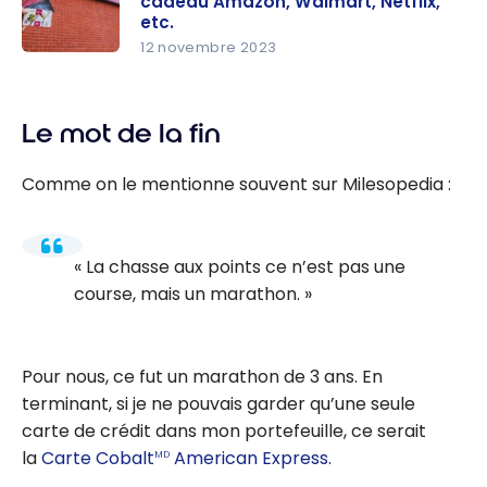
cadeau Amazon, Walmart, Netflix,
obtenir
etc.
plus de
12 novembre 2023
Obtenez
points
5x les
points
Le mot de la fin
auprès de
centaines
Comme on le mentionne souvent sur Milesopedia :
de
commerce
s : carte-
La chasse aux points ce n’est pas une
cadeau Am
course, mais un marathon.
azon,
Walmart,
Netflix, etc.
Pour nous, ce fut un marathon de 3 ans. En
terminant, si je ne pouvais garder qu’une seule
carte de crédit dans mon portefeuille, ce serait
la
Carte Cobalt
American Express
.
MD