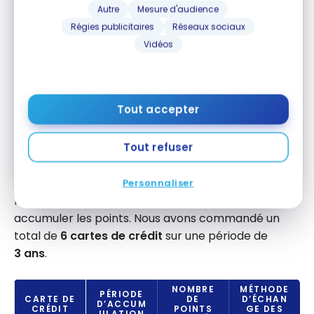
Autre
Mesure d'audience
crédit, livrées chaque semaine dans votre
boîte courriel.
Régies publicitaires
Réseaux sociaux
Vidéos
Adresse courriel
M'ABONNER
Tout accepter
En vous abonnant, vous recevrez nos infolettres et contenus
Tout refuser
promotionnels et acceptez nos
Conditions et politique de
confidentialité
. Vous pouvez vous désabonner à tout moment.
Personnaliser
Mon conjoint et moi nous sommes mis à deux pour
accumuler les points. Nous avons commandé un
total de
6 cartes de crédit
sur une période de
3 ans
.
NOMBRE
MÉTHODE
PÉRIODE
CARTE DE
DE
D’ÉCHAN
D’ACCUM
CRÉDIT
POINTS
GE DES
ULATION