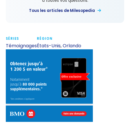
à toutes vos questions.
Tous les articles de Milesopedia
SÉRIES
RÉGION
Témoignages
États-Unis
,
Orlando