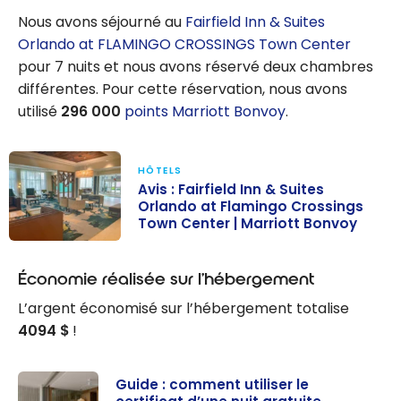
des vols à
Nous avons séjourné au
Fairfield Inn & Suites
bas prix !
Orlando at FLAMINGO CROSSINGS Town Center
pour 7 nuits et nous avons réservé deux chambres
différentes. Pour cette réservation, nous avons
utilisé
296 000
points Marriott Bonvoy
.
HÔTELS
Avis : Fairfield Inn & Suites
Orlando at Flamingo Crossings
Town Center | Marriott Bonvoy
Avis : Fairfield
Inn & Suites
Économie réalisée sur l’hébergement
Orlando at
L’argent économisé sur l’hébergement totalise
Flamingo
4094 $
!
Crossings Town
Center |
Guide : comment utiliser le
Marriott