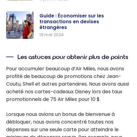
Assurance
s location
Guide : Économiser sur les
de voiture:
transactions en devises
Comment
étrangères
fonctionne
19 mai 2024
l’assurance
Guide :
vol et
Économise
Les astuces pour obtenir plus de points
dommages
r sur les
des cartes
transactio
Pour accumuler beaucoup d’Air Miles, nous avons
de crédit?
ns en
profité de beaucoup de promotions chez Jean-
devises
Coutu, Shell et autres partenaires. Nous avons aussi
étrangères
acheté nos cartes-cadeaux Disney lors des taux
promotionnels de 75 Air Miles pour 10 $.
Lorsque nous avions un bonus de bienvenue à
débloquer, nous avons concentré toutes nos
dépenses sur une seule carte pour atteindre le