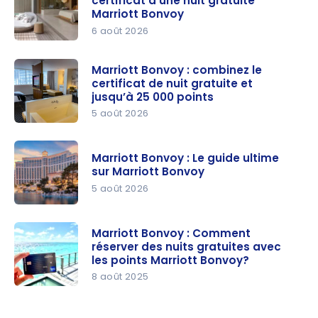
certificat d’une nuit gratuite
Bonvoy
Marriott Bonvoy
6 août 2026
Guide :
comment
Marriott Bonvoy : combinez le
certificat de nuit gratuite et
utiliser le
jusqu’à 25 000 points
certificat
5 août 2026
d’une nuit
Marriott
gratuite
Bonvoy :
Marriott
Marriott Bonvoy : Le guide ultime
combinez
sur Marriott Bonvoy
Bonvoy
le
5 août 2026
certificat
Marriott
de nuit
Bonvoy : Le
Marriott Bonvoy : Comment
gratuite et
réserver des nuits gratuites avec
guide
jusqu’à
les points Marriott Bonvoy?
ultime sur
25 000
8 août 2025
Marriott
points
Marriott
Bonvoy
Bonvoy :