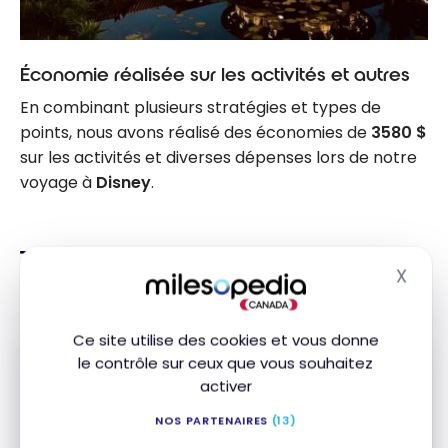
Économie réalisée sur les activités et autres
En combinant plusieurs stratégies et types de
points, nous avons réalisé des économies de
3580 $
sur les activités et diverses dépenses lors de notre
voyage à
Disney
.
Témoignage – Les cartes de
X
Masq
crédit utilisées
Ce site utilise des cookies et vous donne
le contrôle sur ceux que vous souhaitez
activer
Abonnez-vous gratuitement à l'infolettre
NOS PARTENAIRES
(13)
Milesopedia pour recevoir les meilleures
stratégies de points, miles et cartes de