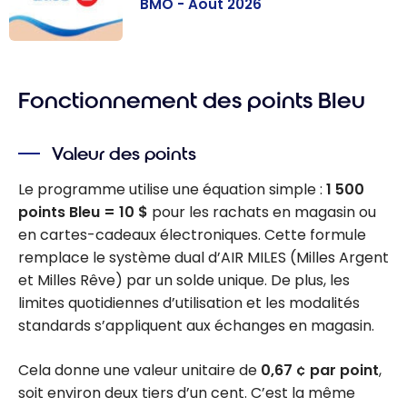
BMO - Août 2026
Les meilleures
cartes de
Fonctionnement des points Bleu
crédit BMO -
Août 2026
Valeur des points
Le programme utilise une équation simple :
1 500
points Bleu = 10 $
pour les rachats en magasin ou
en cartes-cadeaux électroniques. Cette formule
remplace le système dual d’AIR MILES (Milles Argent
et Milles Rêve) par un solde unique. De plus, les
limites quotidiennes d’utilisation et les modalités
standards s’appliquent aux échanges en magasin.
Cela donne une valeur unitaire de
0,67 ¢ par point
,
soit environ deux tiers d’un cent. C’est la même