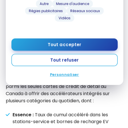
fallait payer les taxes en argent) : un vrai
Autre
Mesure d'audience
gain pour ceux qui rachètent en voyage.
Régies publicitaires
Réseaux sociaux
Vidéos
Cartes de crédit Récompenses
Bleu
Tout accepter
BMO a lancé ses nouvelles
cartes de crédit
Tout refuser
Récompenses Bleu le 2 juin 2026 : la Mastercard
Récompenses Bleu et la Mastercard World Elite
Personnaliser
Récompenses Bleu. Ces cartes se positionnent
parmi les seules cartes de crédit de détail au
Canada à offrir des accélérateurs intégrés sur
plusieurs catégories du quotidien, dont :
Essence :
Taux de cumul accéléré dans les
stations-service et bornes de recharge EV