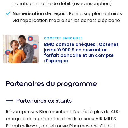
achats par carte de débit (avec inscription)
Numérisation de reçus :
Points supplémentaires
via l’application mobile sur les achats d’épicerie
COMPTES BANCAIRES
BMO compte chèques : Obtenez
jusqu’à 900 $ en ouvrant un
forfait bancaire et un compte
d’épargne
BMO compte
chèques :
Obtenez
Partenaires du programme
jusqu’à 900 $ en
ouvrant un
Partenaires existants
forfait bancaire
et un compte
Récompenses Bleu maintient l’accès à plus de 400
d’épargne
marques déjà présentes dans le réseau AIR MILES.
Parmi celles-ci, on retrouve Pharmasave, Global