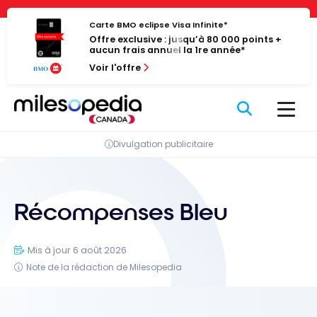
Passer
Panneau de gestion des cookies
au
Carte BMO eclipse Visa Infinite*
Offre exclusive : jusqu’à 80 000 points +
contenu
aucun frais annuel la 1re année*
Voir l'offre
Divulgation publicitaire
Récompenses Bleu
Mis à jour 6 août 2026
Note de la rédaction de Milesopedia