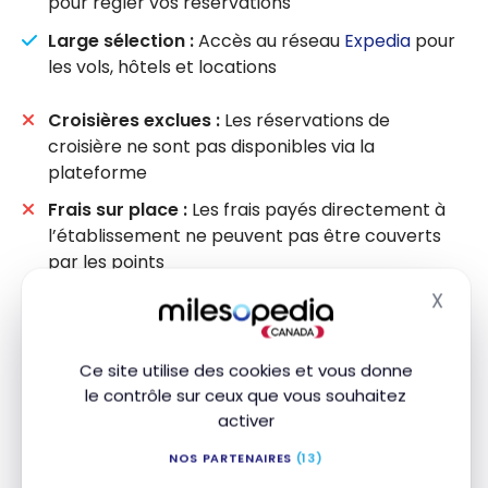
pour régler vos réservations
Large sélection :
Accès au réseau
Expedia
pour
les vols, hôtels et locations
Croisières exclues :
Les réservations de
croisière ne sont pas disponibles via la
plateforme
Frais sur place :
Les frais payés directement à
l’établissement ne peuvent pas être couverts
par les points
X
Masq
NOUVEAUTÉ : RACHAT À 100 % POUR UN BILLET
D’AVION
Ce site utilise des cookies et vous donne
Avec Récompenses Bleu, vous pouvez
le contrôle sur ceux que vous souhaitez
désormais payer 100 % du coût d’un billet
activer
d’avion avec vos Points, taxes et frais
NOS PARTENAIRES
(13)
inclus. AIR MILES ne le permettait pas (il