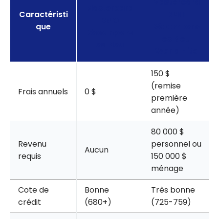
Mastercard
Mastercard
Caractéristi
BMO
BMO
que
Récompens
Récompens
es Bleu
es Bleu
World Elite
150 $
(remise
Frais annuels
0 $
première
année)
80 000 $
Revenu
personnel ou
Aucun
requis
150 000 $
ménage
Cote de
Bonne
Très bonne
crédit
(680+)
(725-759)