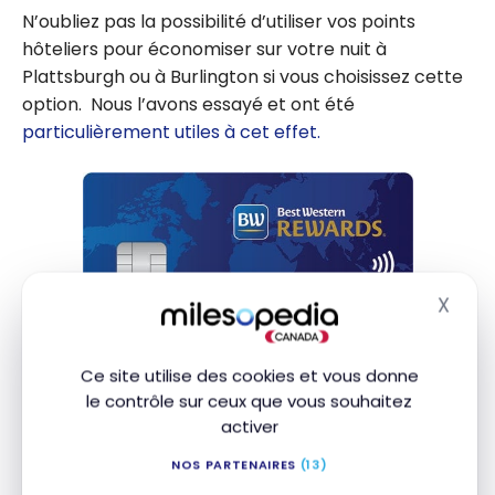
N’oubliez pas la possibilité d’utiliser vos points
hôteliers pour économiser sur votre nuit à
Plattsburgh ou à Burlington si vous choisissez cette
option. Nous l’avons essayé et ont été
particulièrement utiles à cet effet.
X
Masq
Ce site utilise des cookies et vous donne
le contrôle sur ceux que vous souhaitez
Avec la carte de crédit Mastercard
Best Western
MD
activer
Rewards
, vous pouvez par exemple
obtenir
MD
NOS PARTENAIRES
(13)
20 000 points gratuitement
! C’est le coût d’une