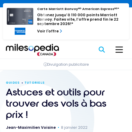
Passer
Panneau de gestion des cookies
Carte Marriott Bonvoyᴹᴰ American Expressᴹᴰ*
au
Obtenez jusqu’à 110 000 points Marriott
contenu
Bonvoy. Faites vite, l’offre prend fin le 22
septembre 2026!*
Voir l'offre
Divulgation publicitaire
GUIDES
TUTORIELS
Astuces et outils pour
trouver des vols à bas
prix !
Jean-Maximilien Voisine
8 janvier 2022