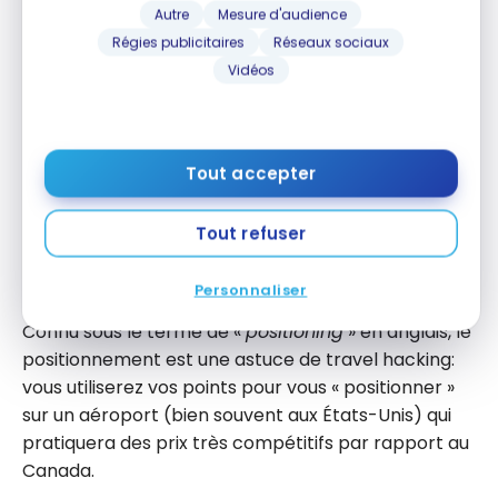
nuit dans cet hôtel Best Western Plus de
Autre
Mesure d'audience
Plattsburgh.
Régies publicitaires
Réseaux sociaux
Vidéos
Tout accepter
Best Western Plus – Plattsburgh (NY)
Tout refuser
Le positionnement avec des points
pour des vols à bas prix
Personnaliser
Connu sous le terme de «
positioning
» en anglais, le
positionnement est une astuce de travel hacking:
vous utiliserez vos points pour vous « positionner »
sur un aéroport (bien souvent aux États-Unis) qui
pratiquera des prix très compétitifs par rapport au
Canada.