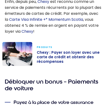
Enfin, depuis peu,
Chexy
est reconnu comme un
service de paiements récurrents par la plupart des
émetteurs de cartes de crédit. Par exemple, avec
la
Carte Visa Infinite +* Momentum Scotia
, vous
obtenez 4 % de remise en argent en payant votre
loyer via
Chexy
!
PRODUITS
Chexy : Payer son loyer avec une
carte de crédit et obtenir des
récompenses
Chexy : Payer
son loyer avec
Débloquer un bonus – Paiements
une carte de
crédit et
de voiture
obtenir des
récompenses
Payez à la place de votre assurance