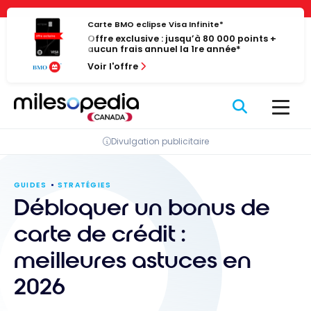
Passer
Panneau de gestion des cookies
au
Carte BMO eclipse Visa Infinite*
Offre exclusive : jusqu’à 80 000 points +
contenu
aucun frais annuel la 1re année*
Voir l'offre
Divulgation publicitaire
GUIDES
STRATÉGIES
Débloquer un bonus de
carte de crédit :
meilleures astuces en
2026