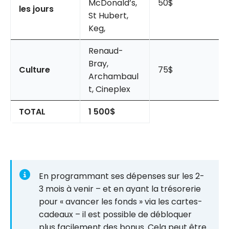
McDonald’s,
50$
les jours
St Hubert,
Keg,
Renaud-
Bray,
Culture
75$
Archambaul
t, Cineplex
TOTAL
1 500$
En programmant ses dépenses sur les 2-
3 mois à venir – et en ayant la trésorerie
pour « avancer les fonds » via les cartes-
cadeaux – il est possible de débloquer
plus facilement des bonus. Cela peut être