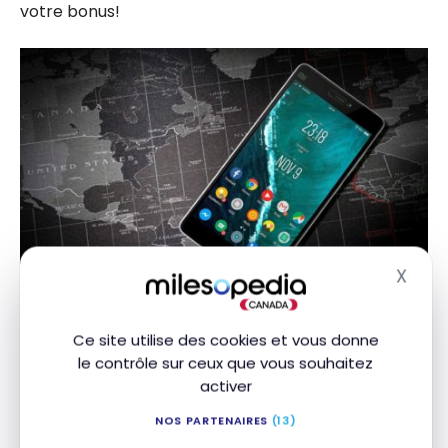
votre bonus!
X
Masq
Ce site utilise des cookies et vous donne
Débloquer un bonus – Paiements
le contrôle sur ceux que vous souhaitez
de loyer avec Chexy
activer
NOS PARTENAIRES
(13)
Une solution innovante pour
débloquer une prime