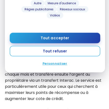
de bienvenue
est d’utiliser le service
Chexy
pour
Autre
Mesure d'audience
payer votre loyer.
Régies publicitaires
Réseaux sociaux
Vidéos
Chexy
est une entreprise canadienne qui permet
aux locataires de
payer leur loyer avec une carte
de crédit
. En utilisant ce service, non seulement
vous pouvez automatiser vos paiements de loyer,
Tout accepter
mais vous pouvez également
accumuler des
points de récompense ou remises en argent
sur
Tout refuser
votre carte de crédit.
Personnaliser
Chexy
charge le loyer à votre carte de crédit
chaque mois et transfère ensuite l’argent au
propriétaire via un transfert Interac. Le service est
particulièrement utile pour ceux qui cherchent à
maximiser leurs points de récompense ou à
augmenter leur cote de crédit.