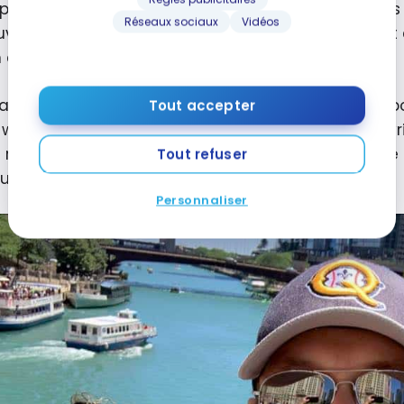
 pendant la pandémie que je me suis mis à lire pl
Réseaux sociaux
Vidéos
verte de Milesopedia et de tout le contenu gratu
 de voir les choses.
aimons bien faire des voyages de quelques jours po
Tout accepter
 week-ends et nous en profitons alors pour découvrir
s régulièrement dans des
tout inclus
. Notre voyage 
Tout refuser
ussi longue durée.
Personnaliser