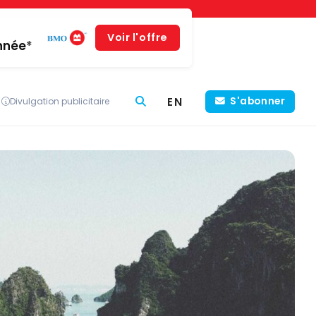
Voir l'offre
année*
EN
S'abonner
Divulgation publicitaire