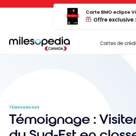
Passer
Panneau de gestion des cookies
au
Carte BMO eclipse Vi
Offre exclusive 
contenu
Cartes de crédi
TÉMOIGNAGES
Témoignage : Visiter
du Sud-Est en class