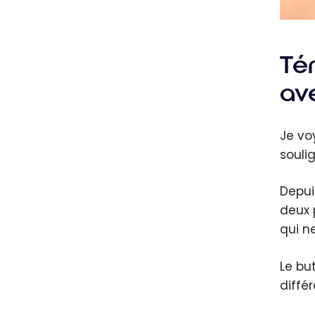
Té
ave
Je vo
souli
Depui
deux 
qui n
Le bu
diffé