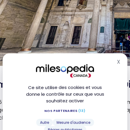
X
Mas
moignage de Philippe – Qui
Ce site utilise des cookies et vous
donne le contrôle sur ceux que vous
souhaitez activer
45 ans et je suis lecteur de Milesopedia depuis nov
e m’intéressait déjà et je croyais que ma carte Ca
NOS PARTENAIRES
(13)
chat était avantageuse.
Autre
Mesure d'audience
Régies publicitaires