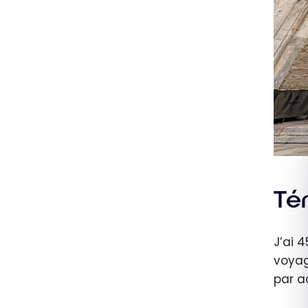
Té
J’ai 
voyag
par a