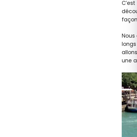
C’est
décou
façon
Nous 
longs
allon
une a