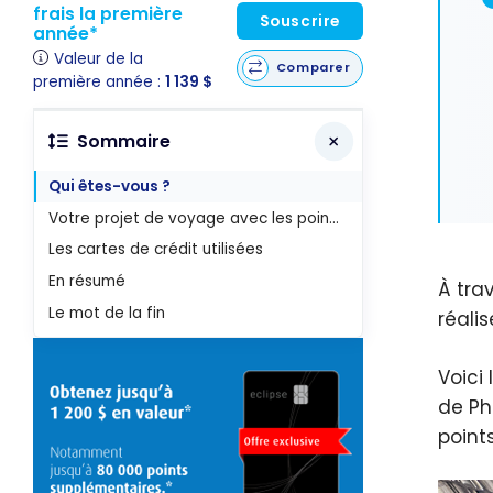
frais la première
Souscrire
année*
Valeur de la
Comparer
première année :
1 139 $
Sommaire
Qui êtes-vous ?
Votre projet de voyage avec les points : L'Asie en classe affaires
Les cartes de crédit utilisées
En résumé
À tra
Le mot de la fin
réali
Voici
de Ph
point