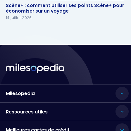
Scène+ : comment utiliser ses points Scène+ pour
Scène+ : comment utiliser ses points Scène+ pour
économiser sur un voyage
économiser sur un voyage
14 juillet 2026
Milesopedia
Ressources utiles
Meilleures cartes de crédit