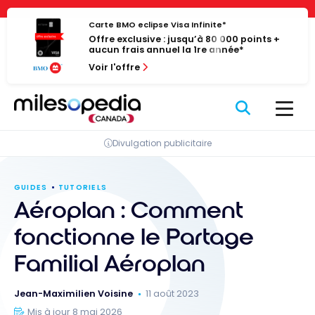
Passer
Panneau de gestion des cookies
au
Carte BMO eclipse Visa Infinite*
Offre exclusive : jusqu’à 80 000 points +
contenu
aucun frais annuel la 1re année*
Voir l'offre
Divulgation publicitaire
GUIDES
TUTORIELS
Aéroplan : Comment
fonctionne le Partage
Familial Aéroplan
Jean-Maximilien Voisine
11 août 2023
Mis à jour 8 mai 2026