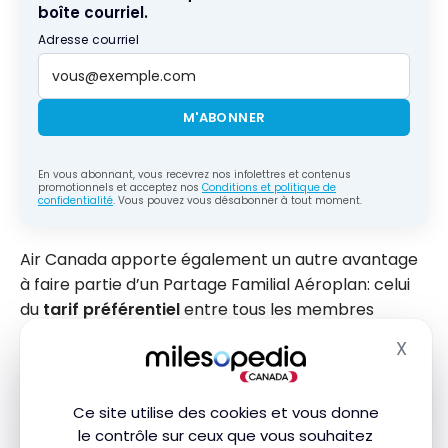
boîte courriel.
Adresse courriel
M'ABONNER
En vous abonnant, vous recevrez nos infolettres et contenus
promotionnels et acceptez nos
Conditions et politique de
confidentialité
. Vous pouvez vous désabonner à tout moment.
Air Canada apporte également un autre avantage
à faire partie d’un Partage Familial Aéroplan: celui
du
tarif préférentiel
entre tous les membres
Aéroplan du même Partage Familial.
X
Masq
En effet, si un membre du Partage Familial dispose
d’un statut Aéroplan
ou
d’une carte de crédit
Ce site utilise des cookies et vous donne
Aéroplan
, l’ensemble des membres du Partage
le contrôle sur ceux que vous souhaitez