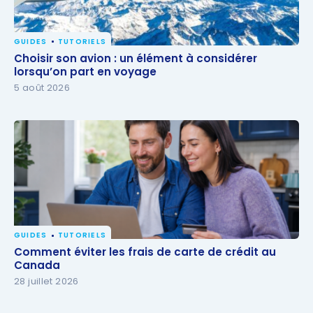
GUIDES
TUTORIELS
Choisir son avion : un élément à considérer
Choisir son avion : un élément à considérer
lorsqu’on part en voyage
lorsqu’on part en voyage
5 août 2026
GUIDES
TUTORIELS
Comment éviter les frais de carte de crédit au
Comment éviter les frais de carte de crédit au
Canada
Canada
28 juillet 2026