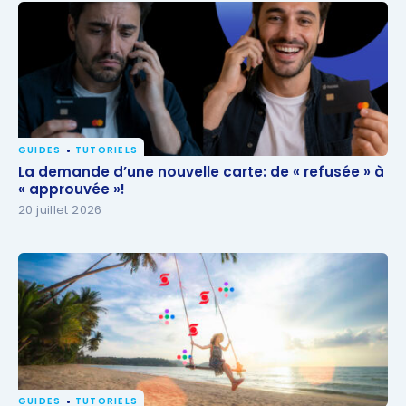
GUIDES
TUTORIELS
La demande d’une nouvelle carte: de « refusée » à
La demande d’une nouvelle carte: de « refusée » à
« approuvée »!
« approuvée »!
20 juillet 2026
GUIDES
TUTORIELS