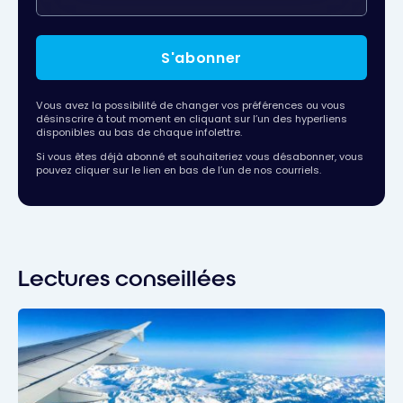
S'abonner
Vous avez la possibilité de changer vos préférences ou vous
désinscrire à tout moment en cliquant sur l’un des hyperliens
disponibles au bas de chaque infolettre.
Si vous êtes déjà abonné et souhaiteriez vous désabonner, vous
pouvez cliquer sur le lien en bas de l’un de nos courriels.
Lectures conseillées