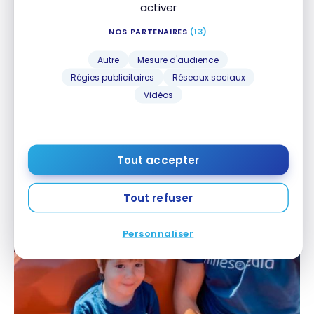
Familial profiteront de
l’avantage du tarif
activer
préférentiel
.
NOS PARTENAIRES
(13)
De futurs bénéficiaires du Partage Familial
Autre
Mesure d'audience
Aéroplan:
Régies publicitaires
Réseaux sociaux
Vidéos
Tout accepter
Tout refuser
Personnaliser