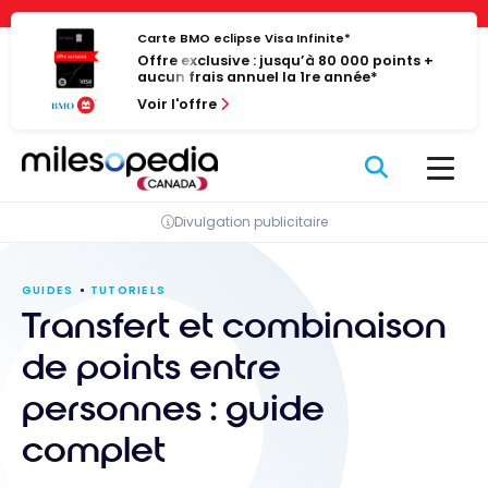
Passer
Panneau de gestion des cookies
au
Carte BMO eclipse Visa Infinite*
Offre exclusive : jusqu’à 80 000 points +
contenu
aucun frais annuel la 1re année*
Voir l'offre
Divulgation publicitaire
GUIDES
TUTORIELS
Transfert et combinaison
de points entre
personnes : guide
complet