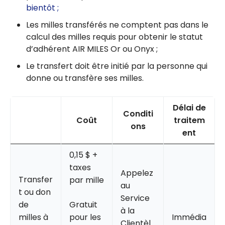
bientôt ;
Les milles transférés ne comptent pas dans le
calcul des milles requis pour obtenir le statut
d’adhérent AIR MILES Or ou Onyx ;
Le transfert doit être initié par la personne qui
donne ou transfère ses milles.
Délai de
Conditi
Coût
traitem
ons
ent
0,15 $ +
taxes
Appelez
Transfer
par mille
au
t ou don
Service
de
Gratuit
à la
milles à
pour les
Immédia
Clientèl