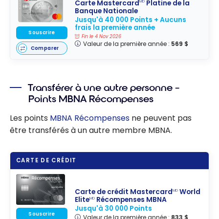
Carte Mastercard
Platine de la
MD
Banque Nationale
Jusqu'à 40 000 Points + Aucuns
frais la première année
Souscrire
Fin le 4 Nov 2026
Valeur de la première année :
569 $
Comparer
Transférer à une autre personne –
Points MBNA Récompenses
Les points
MBNA Récompenses
ne peuvent pas
être transférés à un autre membre MBNA.
CARTE DE CRÉDIT
Carte de crédit Mastercard
World
MD
Elite
Récompenses MBNA
MD
Jusqu'à 30 000 Points
Souscrire
Valeur de la première année :
833 $