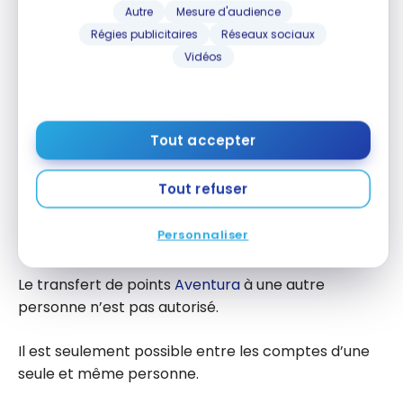
Autre
Mesure d'audience
Transférer à une autre personne –
Régies publicitaires
Réseaux sociaux
VIPorter
Vidéos
Les points
VIPorter
ne peuvent pas être transférés
ou donnés à une autre personne.
Tout accepter
Points des institutions financières
Tout refuser
Transférer à une autre personne –
Personnaliser
Points CIBC Aventura
Le transfert de points
Aventura
à une autre
personne n’est pas autorisé.
Il est seulement possible entre les comptes d’une
seule et même personne.