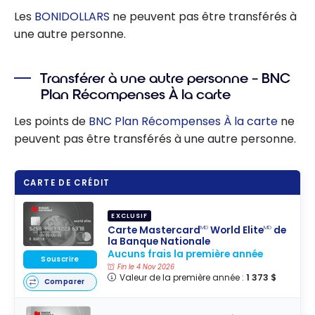
Privilèges
Les
BONIDOLLARS
ne peuvent pas être transférés à
d’American
une autre personne.
Express
Transférer à une autre personne – BNC
Plan Récompenses À la carte
Les points de
BNC Plan Récompenses À la carte
ne
peuvent pas être transférés à une autre personne.
CARTE DE CRÉDIT
EXCLUSIF
Carte Mastercard
World Elite
de
MD
MD
la Banque Nationale
Aucuns frais la première année
Souscrire
Fin le 4 Nov 2026
Valeur de la première année :
1 373 $
Comparer