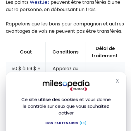
Les points
WestJet
peuvent être transférés à une
autre personne, en déboursant un frais.
Rappelons que les bons pour compagnon et autres
avantages de vols ne peuvent pas être transférés.
Délai de
Coût
Conditions
traitement
50 $ à 59 $ +
Appelez au
taxes par
Service à la
X
Masq
transfert,
Clientèle
Immédiat
payable par
au 1-888-
carte de
Ce site utilise des cookies et vous donne
937-8538
crédit
le contrôle sur ceux que vous souhaitez
activer
NOS PARTENAIRES
(13)