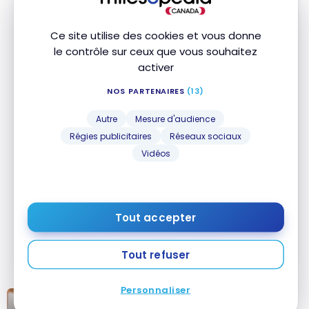
Ce site utilise des cookies et vous donne
le contrôle sur ceux que vous souhaitez
activer
Carte World Elite Mastercard
MD
Triangle
MD
NOS PARTENAIRES
(13)
Aucune offre de bienvenue
Autre
Mesure d'audience
Valeur de la première année :
298 $
Régies publicitaires
Réseaux sociaux
Aucuns frais annuels
Vidéos
Acceptée chez Costco
Souscrire
Tout accepter
Comparer
En savoir plus
Tout refuser
Personnaliser