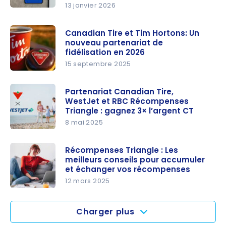
Tire
13 janvier 2026
RBC et
Canadian
Canadian Tire et Tim Hortons: Un
Tire :
nouveau partenariat de
comment
fidélisation en 2026
lier votre
15 septembre 2025
carte et
Canadian
gagner 3×
Tire et Tim
Partenariat Canadian Tire,
WestJet et RBC Récompenses
l’Argent CT
Hortons:
Triangle : gagnez 3× l’argent CT
avec
Un
8 mai 2025
Récompen
nouveau
Partenaria
ses
partenaria
t Canadian
Récompenses Triangle : Les
Triangle
t de
meilleurs conseils pour accumuler
Tire,
fidélisation
et échanger vos récompenses
WestJet et
en 2026
12 mars 2025
RBC
Récompen
Récompen
ses
ses
Charger plus
Triangle :
Triangle :