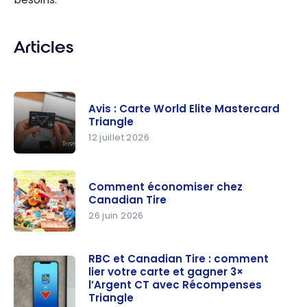
Articles
Avis : Carte World Elite Mastercard
Triangle
12 juillet 2026
Avis : Carte
World Elite
Comment économiser chez
Mastercar
Canadian Tire
d Triangle
26 juin 2026
Comment
économise
RBC et Canadian Tire : comment
lier votre carte et gagner 3×
r chez
l’Argent CT avec Récompenses
Canadian
Triangle