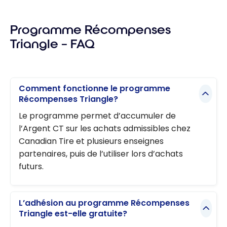
Les
gagnez 3×
meilleurs
l’argent CT
Programme Récompenses
conseils
Triangle – FAQ
pour
accumuler
et
échanger
Comment fonctionne le programme
vos
Récompenses Triangle?
récompen
Le programme permet d’accumuler de
ses
l’Argent CT sur les achats admissibles chez
Canadian Tire et plusieurs enseignes
partenaires, puis de l’utiliser lors d’achats
futurs.
L’adhésion au programme Récompenses
Triangle est-elle gratuite?