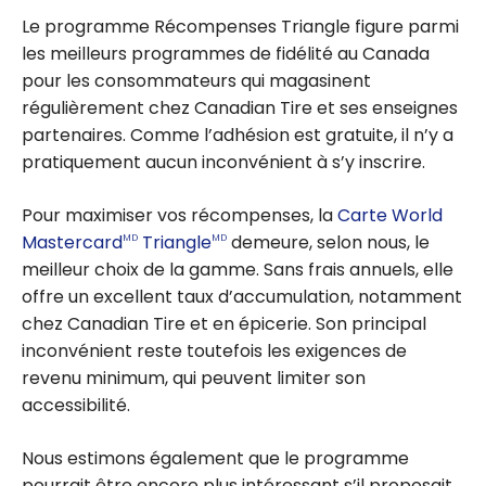
accumuler et
Le programme Récompenses Triangle figure parmi
échanger vos
les meilleurs programmes de fidélité au Canada
récompenses
pour les consommateurs qui magasinent
régulièrement chez Canadian Tire et ses enseignes
partenaires. Comme l’adhésion est gratuite, il n’y a
pratiquement aucun inconvénient à s’y inscrire.
Pour maximiser vos récompenses, la
Carte World
Mastercard
Triangle
demeure, selon nous, le
MD
MD
meilleur choix de la gamme. Sans frais annuels, elle
offre un excellent taux d’accumulation, notamment
chez Canadian Tire et en épicerie. Son principal
inconvénient reste toutefois les exigences de
revenu minimum, qui peuvent limiter son
accessibilité.
Nous estimons également que le programme
pourrait être encore plus intéressant s’il proposait