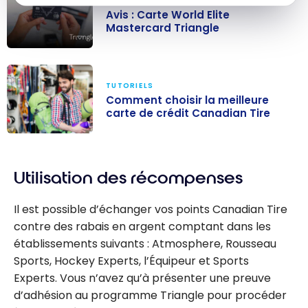
CARTES DE CRÉDIT
Avis : Carte World Elite
Mastercard Triangle
Avis : Carte
World Elite
TUTORIELS
Mastercard
Comment choisir la meilleure
Triangle
carte de crédit Canadian Tire
Comment
choisir la
Utilisation des récompenses
meilleure carte
de crédit
Il est possible d’échanger vos points Canadian Tire
Canadian Tire
contre des rabais en argent comptant dans les
établissements suivants : Atmosphere, Rousseau
Sports, Hockey Experts, l’Équipeur et Sports
Experts. Vous n’avez qu’à présenter une preuve
d’adhésion au programme Triangle pour procéder