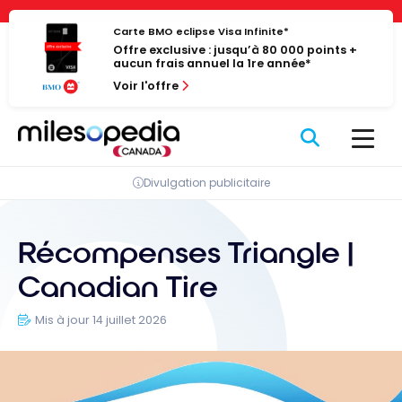
Passer
Panneau de gestion des cookies
au
Carte BMO eclipse Visa Infinite*
Offre exclusive : jusqu’à 80 000 points +
contenu
aucun frais annuel la 1re année*
Voir l'offre
Divulgation publicitaire
Récompenses Triangle |
Canadian Tire
Mis à jour 14 juillet 2026