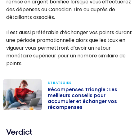
remise en argent bonifiée lorsque vous effectuerez
des dépenses au Canadian Tire ou auprès de
détaillants associés.
Il est aussi préférable d’échanger vos points durant
une période promotionnelle alors que les taux en
vigueur vous permettront d’avoir un retour
monétaire supérieur pour un nombre similaire de
points.
STRATÉGIES
Récompenses Triangle : Les
meilleurs conseils pour
accumuler et échanger vos
récompenses
Récompenses
Triangle : Les
meilleurs
Verdict
conseils pour