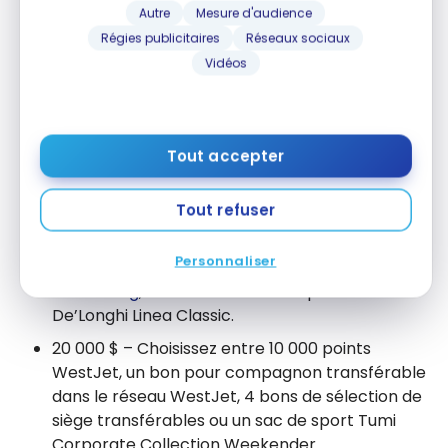
WestJet, 500 $ de dépenses reconnues de
Autre
Mesure d'audience
niveau, un
bon pour compagnon de WestJet
ou
Régies publicitaires
Réseaux sociaux
4 bons de sélection de siège.
Vidéos
12 000 $ – Choisissez entre 10 000 points
WestJet, 1 000 $ de dépenses reconnues de
niveau, un bon pour compagnon de WestJet ou
Tout accepter
la possibilité d’offrir à quelqu’un le statut élite
WestJet Or pendant un an.
Tout refuser
16 000 $ – Choisissez entre 10 000 points
WestJet, 40 % de rabais sur tout tarif Privilège,
Personnaliser
250 $ de rabais sur un
forfait vacances WestJet
ou Sunwing
, ou une machine à espresso
De’Longhi Linea Classic.
20 000 $ – Choisissez entre 10 000 points
WestJet, un bon pour compagnon transférable
dans le réseau WestJet, 4 bons de sélection de
siège transférables ou un sac de sport Tumi
Corporate Collection Weekender.