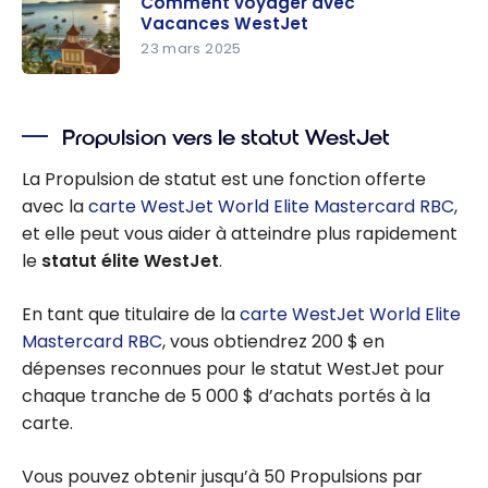
Comment voyager avec
Vacances WestJet
23 mars 2025
Comment
voyager
Propulsion vers le statut WestJet
avec
Vacances
La Propulsion de statut est une fonction offerte
WestJet
avec la
carte WestJet World Elite Mastercard RBC
,
et elle peut vous aider à atteindre plus rapidement
le
statut élite WestJet
.
En tant que titulaire de la
carte WestJet World Elite
Mastercard RBC
, vous obtiendrez 200 $ en
dépenses reconnues pour le statut WestJet pour
chaque tranche de 5 000 $ d’achats portés à la
carte.
Vous pouvez obtenir jusqu’à 50 Propulsions par