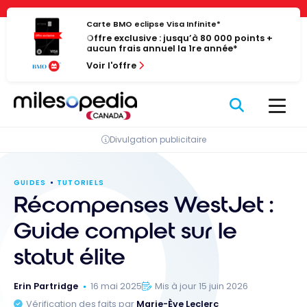
Passer
Panneau de gestion des cookies
au
Carte BMO eclipse Visa Infinite*
Offre exclusive : jusqu’à 80 000 points +
contenu
aucun frais annuel la 1re année*
Voir l'offre
Divulgation publicitaire
GUIDES
TUTORIELS
Récompenses WestJet :
Guide complet sur le
statut élite
Erin Partridge
16 mai 2025
Mis à jour 15 juin 2026
Vérification des faits par
Marie-Ève Leclerc