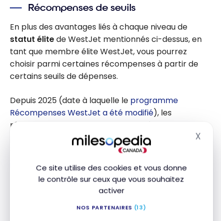
Récompenses de seuils
En plus des avantages liés à chaque niveau de
statut élite
de WestJet mentionnés ci-dessus, en
tant que membre élite WestJet, vous pourrez
choisir parmi certaines récompenses à partir de
certains seuils de dépenses.
Depuis 2025 (date à laquelle le
programme
Récompenses WestJet a été modifié
), les
récompenses de seuils sont attribuées en fonction
X
des seuils de dépenses suivants :
Masq
2 000 $ – Choisissez entre 2 000 points
Ce site utilise des cookies et vous donne
WestJet, 200 $ de dépenses reconnues de
le contrôle sur ceux que vous souhaitez
niveau ou une carte-cadeau Skip the Dishes de
activer
25 $.
NOS PARTENAIRES
(13)
8 000 $ – Choisissez entre 20 000 points