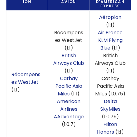
ION
AVION
D’AMERICAN
EXPRESS
Aéroplan
(1:1)
Récompens
Air France
es WestJet
KLM Flying
(1:1)
Blue
(1:1)
British
British
Airways Club
Airways Club
(1:1)
(1:1)
Récompens
Cathay
Cathay
es WestJet
Pacific Asia
Pacific Asia
(1:1)
Miles
(1:1)
Miles (1:0.75)
American
Delta
Airlines
SkyMiles
AAdvantage
(1:0.75)
(1:0.7)
Hilton
Honors
(1:1)