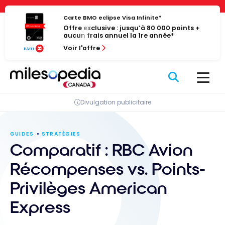
Passer
Panneau de gestion des cookies
au
Carte BMO eclipse Visa Infinite*
Offre exclusive : jusqu’à 80 000 points +
contenu
aucun frais annuel la 1re année*
Voir l'offre
Divulgation publicitaire
GUIDES
STRATÉGIES
Comparatif : RBC Avion
Récompenses vs. Points-
Privilèges American
Express