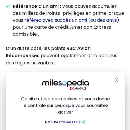
Référence d’un ami :
Vous pouvez accumuler
des milliers de Points-privilèges en prime lorsque
vous
référez avec succès un ami (ou des amis)
pour une carte de crédit American Express
admissible .
D’un autre côté, les points
RBC Avion
Récompenses
peuvent également être obtenus
des façons suivantes :
Achats en ligne :
En magasinant à travers le
X
Masq
portail d’achat RBC, vous pouvez accumuler sur
les achats faits avec les sites web participants ;
Ce site utilise des cookies et vous donne
Services bancaires :
Les produits financiers RBC
le contrôle sur ceux que vous souhaitez
admissibles rapportent des points Avion ;
activer
Marchands partenaires :
Utilisez votre carte de
NOS PARTENAIRES
(13)
crédit RBC chez les marchands partenaires