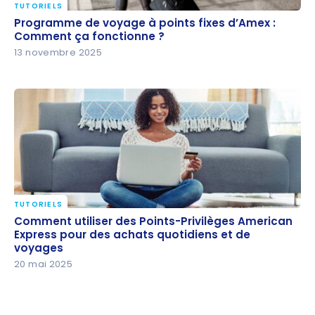
TUTORIELS
Programme de voyage à points fixes d’Amex :
Programme de voyage à points fixes d’Amex :
Comment ça fonctionne ?
Comment ça fonctionne ?
13 novembre 2025
TUTORIELS
Comment utiliser des Points-Privilèges American
Comment utiliser des Points-Privilèges American
Express pour des achats quotidiens et de voyages
Express pour des achats quotidiens et de
voyages
20 mai 2025