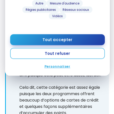
comme Petro-Canada et obtenez des points
Autre
Mesure d'audience
supplémentaires.
Régies publicitaires
Réseaux sociaux
Vidéos
AVANTAGE : POINTS-PRIVILÈGES D’AMERICAN
EXPRESS
Dans cette catégorie, nous donnons la
Tout accepter
victoire aux Points-privilèges d’American
Express selon les taux d’accumulation de
Tout refuser
cartes de crédit qui sont légèrement
meilleurs et selon le potentiel
Personnaliser
d’accumulation lors de référence d’un
ami puisque cela peut être assez lucratif.
Cela dit, cette catégorie est assez égale
puisque les deux programmes offrent
beaucoup d’options de cartes de crédit
et quelques façons supplémentaires
d’accumuler des points.