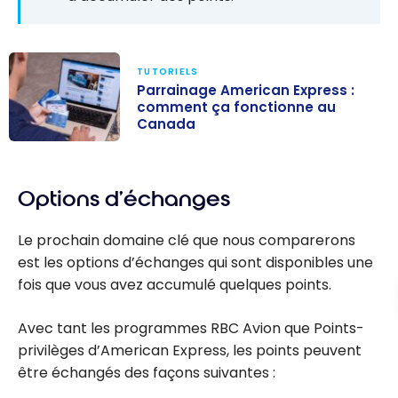
TUTORIELS
Parrainage American Express :
comment ça fonctionne au
Canada
Parrainage
American
Options d’échanges
Express :
comment ça
Le prochain domaine clé que nous comparerons
fonctionne au
est les options d’échanges qui sont disponibles une
Canada
fois que vous avez accumulé quelques points.
Avec tant les programmes RBC Avion que Points-
privilèges d’American Express, les points peuvent
être échangés des façons suivantes :