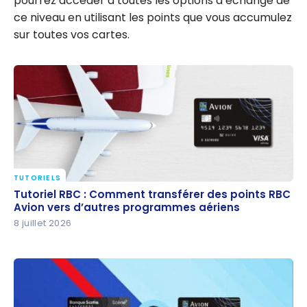
pourrez accéder à toutes les options d’échange de
ce niveau en utilisant les points que vous accumulez
sur toutes vos cartes.
TUTORIELS
Tutoriel RBC : Comment transférer des points RBC
Tutoriel RBC : Comment transférer des points RBC
Avion vers d’autres programmes aériens
Avion vers d’autres programmes aériens
8 juillet 2026