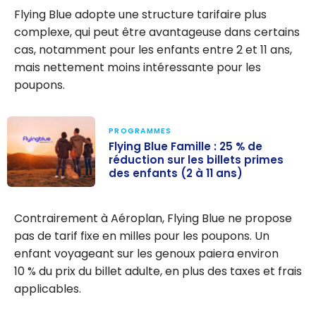
Flying Blue adopte une structure tarifaire plus
complexe, qui peut être avantageuse dans certains
cas, notamment pour les enfants entre 2 et 11 ans,
mais nettement moins intéressante pour les
poupons.
PROGRAMMES
Flying Blue Famille : 25 % de
réduction sur les billets primes
des enfants (2 à 11 ans)
Flying Blue
Famille : 25 %
Contrairement à Aéroplan, Flying Blue ne propose
de réduction
pas de tarif fixe en milles pour les poupons. Un
sur les billets
enfant voyageant sur les genoux paiera environ
primes des
10 % du prix du billet adulte, en plus des taxes et frais
enfants (2 à 11
applicables.
ans)