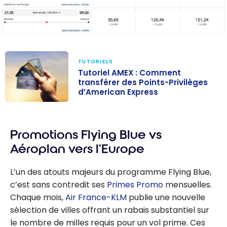
TUTORIELS
Tutoriel AMEX : Comment
transférer des Points-Privilèges
d’American Express
Tutoriel AMEX :
Comment
Promotions Flying Blue vs
transférer des
Points-
Aéroplan vers l’Europe
Privilèges
d’American
L’un des atouts majeurs du programme Flying Blue,
Express
c’est sans contredit ses
Primes Promo
mensuelles.
Chaque mois,
Air France
-
KLM
publie une nouvelle
sélection de villes offrant un rabais substantiel sur
le nombre de milles requis pour un vol prime. Ces