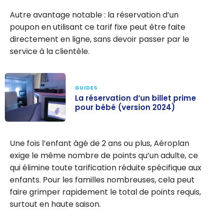
Autre avantage notable : la réservation d’un
poupon en utilisant ce tarif fixe peut être faite
directement en ligne, sans devoir passer par le
service à la clientèle.
GUIDES
La réservation d’un billet prime
pour bébé (version 2024)
La réservation
d’un billet
Une fois l’enfant âgé de 2 ans ou plus, Aéroplan
prime pour
exige le même nombre de points qu’un adulte, ce
bébé (version
qui élimine toute tarification réduite spécifique aux
2024)
enfants. Pour les familles nombreuses, cela peut
faire grimper rapidement le total de points requis,
surtout en haute saison.