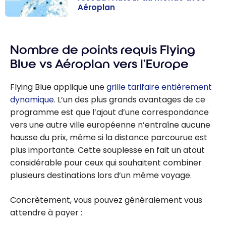
Aéroplan
Destinations Air
Canada et son
Nombre de points requis Flying
réseau : Autour
du monde avec
Blue vs Aéroplan vers l’Europe
Aéroplan
Flying Blue applique une
grille tarifaire entièrement
dynamique
. L’un des plus grands avantages de ce
programme est que l’ajout d’une correspondance
vers une autre ville européenne n’entraîne aucune
hausse du prix, même si la distance parcourue est
plus importante. Cette souplesse en fait un atout
considérable pour ceux qui souhaitent combiner
plusieurs destinations lors d’un même voyage.
Concrètement, vous pouvez généralement vous
attendre à payer :