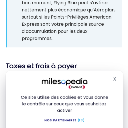
bon moment, Flying Blue peut s’avérer
nettement plus économique qu’Aéroplan,
surtout si les Points-Privilèges American
Express sont votre principale source
d’accumulation pour les deux
programmes.
Taxes et frais à payer
X
Lorsqu’on échange des milles pour un billet avec
Masq
Flying Blue, il faut prévoir des taxes, frais et
surcharges variables selon la cabine. Plus vous
Ce site utilise des cookies et vous donne
voyagez dans une classe de service élevée, plus la
le contrôle sur ceux que vous souhaitez
facture grimpe. De façon générale, on peut
activer
s’attendre à payer entre 100 $ et 350 $ par
NOS PARTENAIRES
(13)
personne et par direction, en fonction de la classe