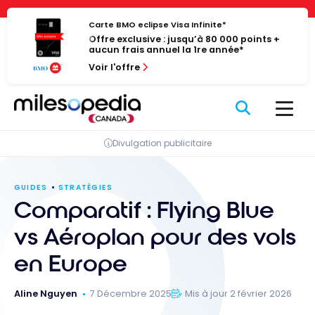
Passer
Panneau de gestion des cookies
au
Carte BMO eclipse Visa Infinite*
Offre exclusive : jusqu’à 80 000 points +
contenu
aucun frais annuel la 1re année*
Voir l'offre
Divulgation publicitaire
GUIDES
STRATÉGIES
Comparatif : Flying Blue
vs Aéroplan pour des vols
en Europe
Aline Nguyen
7 Décembre 2025
Mis à jour 2 février 2026