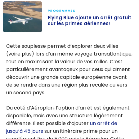
PROGRAMMES
Flying Blue ajoute un arrêt gratuit
sur les primes aériennes!
Flying Blue
ajoute un arrêt
Cette souplesse permet d’explorer deux villes
gratuit sur les
(voire plus) lors d’un même voyage transatlantique,
primes
tout en maximisant la valeur de vos milles. C’est
aériennes!
particulièrement avantageux pour ceux qui aiment
découvrir une grande capitale européenne avant
de se rendre dans une région plus reculée ou vers
un second pays.
Du côté d’Aéroplan, l’option d’arrêt est également
disponible, mais avec une structure légèrement
différente. Il est possible d’ajouter
un arrêt de
jusqu’à 45 jours
sur un itinéraire prime pour un
supplément fixe de 5 000 points Aéroplan. Cette