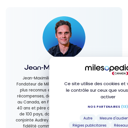
Jean-Maximilien Voisine
Jean-Maximilien Voisine est le Président et
Ce site utilise des cookies e
Fondateur de Milesopedia, et l’un des experts les
le contrôle sur ceux que vou
plus reconnus en matière de programmes de
récompenses, de cartes de crédit et de voyage
activer
au Canada, en France et aux États-Unis. Âgé de
NOS PARTENAIRES
(13
40 ans et père de deux enfants, il a exploré plus
de 100 pays, dont la moitié en famille avec sa
Autre
Mesure d'audie
conjointe Audrey. Spécialiste des programmes de
Régies publicitaires
Réseaux
fidélité comme Aéroplan, Points-Privilèges