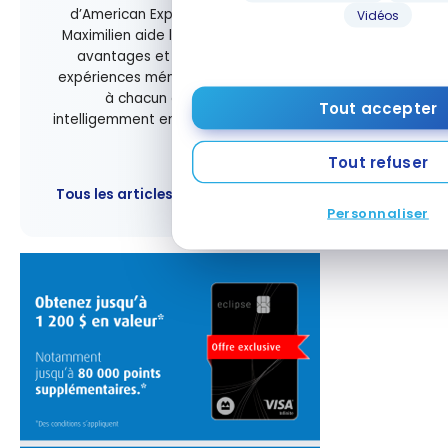
d’American Express et Marriott Bonvoy, Jean-
Vidéos
Maximilien aide les voyageurs à maximiser leurs
avantages et à transformer leurs points en
expériences mémorables. Sa mission : permettre
à chacun de voyager mieux et plus
Tout accepter
intelligemment en Amérique du Nord et en Europe.
Tout refuser
Tous les articles de Jean-Maximilien Voisine
Personnaliser