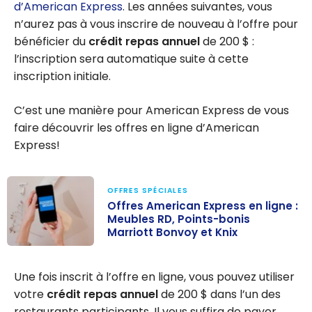
d’American Express
. Les années suivantes, vous
n’aurez pas à vous inscrire de nouveau à l’offre pour
bénéficier du
crédit repas annuel
de
200 $
:
l’inscription sera automatique suite à cette
inscription initiale.
C’est une manière pour American Express de vous
faire découvrir les offres en ligne d’American
Express!
OFFRES SPÉCIALES
Offres American Express en ligne :
Meubles RD, Points-bonis
Marriott Bonvoy et Knix
Offres
American
Une fois inscrit à l’offre en ligne, vous pouvez utiliser
Express en
votre
crédit repas annuel
de
200 $
dans l’un des
ligne : Meubles
restaurants participants. Il vous suffira de payer