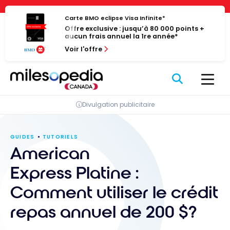
Passer
Panneau de gestion des cookies
au
Carte BMO eclipse Visa Infinite*
Offre exclusive : jusqu’à 80 000 points +
contenu
aucun frais annuel la 1re année*
Voir l'offre
Divulgation publicitaire
GUIDES
TUTORIELS
American
Express Platine :
Comment utiliser le crédit
repas annuel de 200 $?