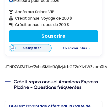
Meilleure pour août 2026
Accès aux Salons VIP
Crédit annuel voyage de 200 $
Crédit annuel repas de 200 $
Souscrire
Comparer
En savoir plus
JTNDZGl2JTIwY2xhc3MlM0QlMjJrbGF2aXlvLWZvcm0t
Crédit repas annuel American Express
Platine – Questions fréquentes
Quel est l’avantage offert par la Carte de