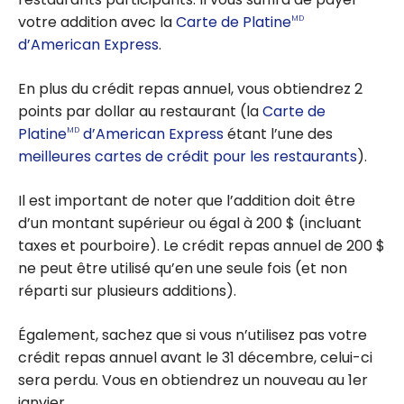
RD, Points-
votre addition avec la
Carte de Platine
MD
bonis Marriott
d’American Express
.
Bonvoy et Knix
En plus du crédit repas annuel, vous obtiendrez 2
points par dollar au restaurant (la
Carte de
Platine
d’American Express
étant l’une des
MD
meilleures cartes de crédit pour les restaurants
).
Il est important de noter que l’addition doit être
d’un montant supérieur ou égal à
200 $
(incluant
taxes et pourboire). Le crédit repas annuel de 200 $
ne peut être utilisé qu’en une seule fois (et non
réparti sur plusieurs additions).
Également, sachez que si vous n’utilisez pas votre
crédit repas annuel avant le 31 décembre, celui-ci
sera perdu. Vous en obtiendrez un nouveau au 1er
janvier.