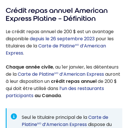
Express Platine
PME :
Crédit repas annuel American
économisez
Express Platine – Définition
120 $ par année
avec le crédit
Le crédit repas annuel de 200 $ est un avantage
annuel pour
disponible
depuis le 26 septembre 2023
pour les
services
titulaires de la
Carte de Platine
d’American
MD
mobiles
Express
.
Chaque année civile
, au 1er janvier, les détenteurs
de la
Carte de Platine
d’American Express
auront
MD
à leur disposition un
crédit repas annuel
de 200 $
qui doit être utilisé dans
l’un des restaurants
participants
au Canada
.
Seul le titulaire principal de la
Carte de
Platine
d’American Express
dispose du
MD