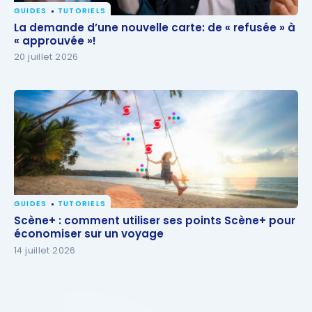
GUIDES
TUTORIELS
La demande d’une nouvelle carte: de « refusée » à
La demande d’une nouvelle carte: de « refusée » à
« approuvée »!
« approuvée »!
20 juillet 2026
GUIDES
TUTORIELS
Scène+ : comment utiliser ses points Scène+ pour
Scène+ : comment utiliser ses points Scène+ pour
économiser sur un voyage
économiser sur un voyage
14 juillet 2026