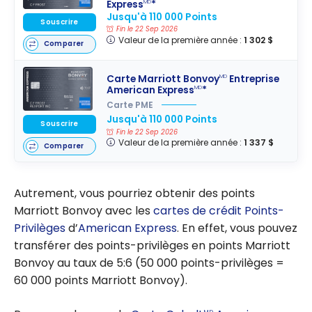
Express
*
MD
Jusqu'à 110 000 Points
Souscrire
Fin le 22 Sep 2026
Valeur de la première année :
1 302 $
Comparer
Carte Marriott Bonvoy
Entreprise
MD
American Express
*
MD
Carte PME
Jusqu'à 110 000 Points
Souscrire
Fin le 22 Sep 2026
Valeur de la première année :
1 337 $
Comparer
Autrement, vous pourriez obtenir des points
Marriott Bonvoy avec les
cartes de crédit Points-
Privilèges
d’
American Express
. En effet, vous pouvez
transférer des points-privilèges en points Marriott
Bonvoy au taux de 5:6 (50 000 points-privilèges =
60 000 points Marriott Bonvoy).
MD