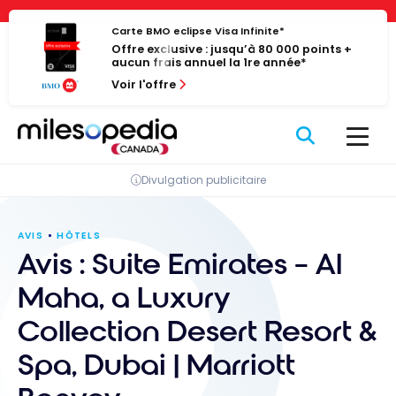
Passer
Panneau de gestion des cookies
au
Carte BMO eclipse Visa Infinite*
Offre exclusive : jusqu’à 80 000 points +
contenu
aucun frais annuel la 1re année*
Voir l'offre
Divulgation publicitaire
AVIS
HÔTELS
Avis : Suite Emirates – Al
Maha, a Luxury
Collection Desert Resort &
Spa, Dubai | Marriott