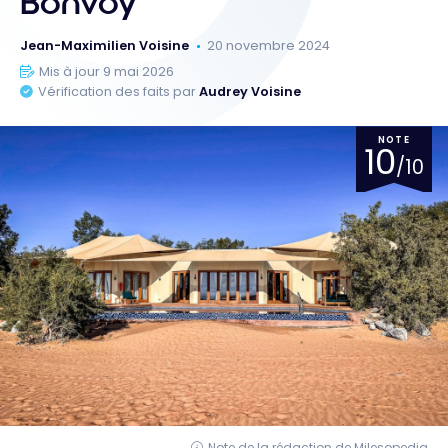
Bonvoy
Jean-Maximilien Voisine
20 novembre 2024
Mis à jour 9 mai 2026
Vérification des faits par
Audrey Voisine
NOTE
10
/10
Note de la rédaction de Milesopedia