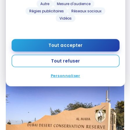
Autre
Mesure d'audience
Régies publicitaires
Réseaux sociaux
Vidéos
Puis nous arrivons dans la Réserve faunique : Dubai
Desert Conservation Reserve. Un garde s’assure
que nous sommes bien sur la liste pour séjourner
sur place et nous avise qu’il est interdit de s’arrêter
Tout accepter
le long du chemin de 9 kilomètres à travers le
désert permettant de rejoindre l’hôtel.
Tout refuser
Personnaliser