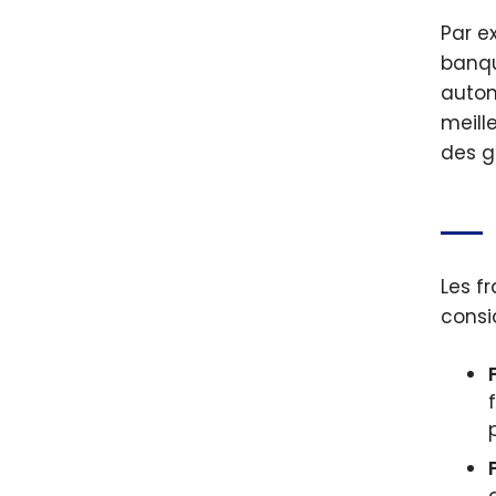
Par e
banqu
autom
meill
des g
Les f
consi