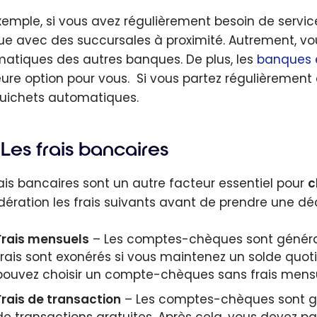
xemple, si vous avez régulièrement besoin de servic
e avec des succursales à proximité. Autrement, vous
atiques des autres banques. De plus, les
banques e
eure option pour vous. Si vous partez régulièrement 
uichets automatiques.
Les frais bancaires
rais bancaires sont un autre facteur essentiel pour
c
dération les frais suivants avant de prendre une déc
Frais mensuels
– Les comptes-chèques sont générale
frais sont exonérés si vous maintenez un solde quo
pouvez choisir un compte-chèques sans frais men
Frais de transaction
– Les comptes-chèques sont gé
de transactions gratuites. Après cela, vous devez pa