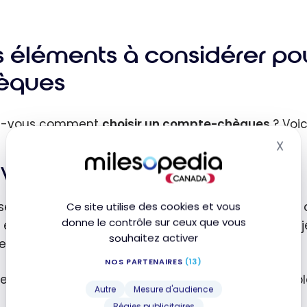
t-ce
te-
s éléments à considérer po
ues
èques
da ?
z-vous comment
choisir un compte-chèques
? Voic
X
Mas
Votre profil et vos besoins
serez peut-être surpris par la quantité et la varié
Ce site utilise des cookies et vous
donne le contrôle sur ceux que vous
e entre autres des comptes pour des profils précis : 
souhaitez activer
es, etc.
NOS PARTENAIRES
(13)
 les principaux types de comptes-chèques disponib
Autre
Mesure d'audience
Régies publicitaires