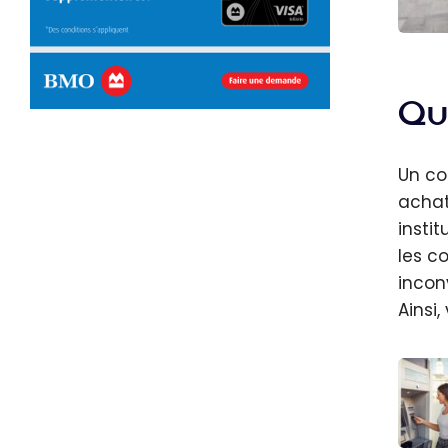
Les 5
offre
comp
Qu
chèqu
2026
Un co
achat
insti
les c
incon
Ainsi