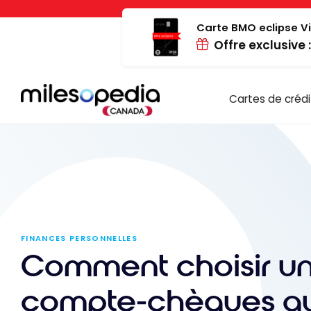
Passer
Panneau de gestion des cookies
au
Carte BMO eclipse Vi
Offre exclusive 
contenu
Cartes de crédi
FINANCES PERSONNELLES
Comment choisir u
compte-chèques a