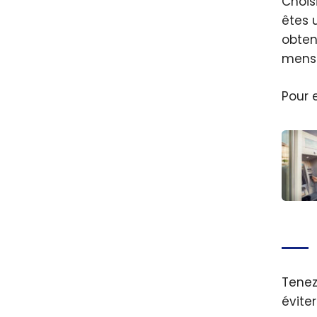
Chois
êtes 
obten
mensu
Pour 
Qu’es
comp
chèq
Cana
Tenez
éviter