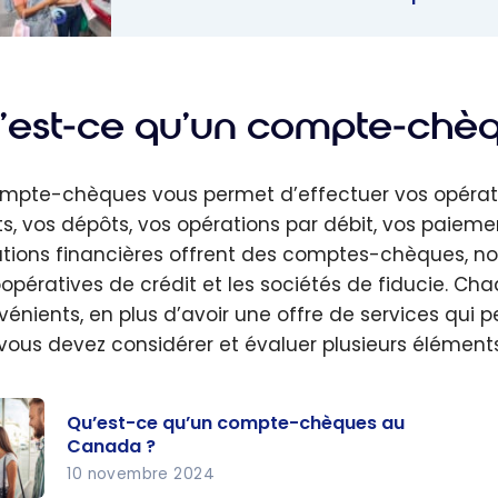
 meilleures
s de
tes-
’est-ce qu’un compte-chèq
es – Août
mpte-chèques vous permet d’effectuer vos opérat
s, vos dépôts, vos opérations par débit, vos paiement
tutions financières offrent des comptes-chèques, n
oopératives de crédit et les sociétés de fiducie. Ch
vénients, en plus d’avoir une offre de services qui 
, vous devez considérer et évaluer plusieurs élémen
Qu’est-ce qu’un compte-chèques au
Canada ?
10 novembre 2024