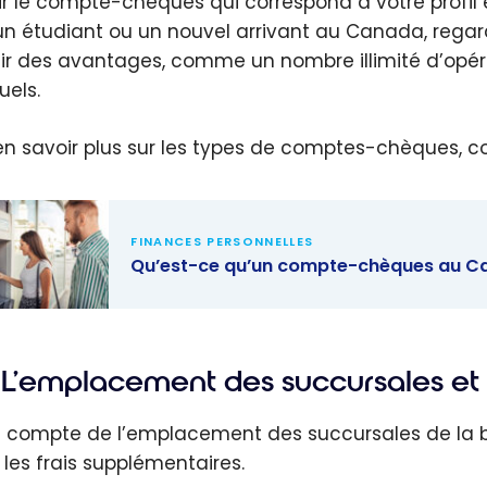
ir le compte-chèques qui correspond à votre profil e
un étudiant ou un nouvel arrivant au Canada, regar
ir des avantages, comme un nombre illimité d’opérat
els.
en savoir plus sur les types de comptes-chèques, co
FINANCES PERSONNELLES
Qu’est-ce qu’un compte-chèques au C
t-ce qu’un
te-
L’emplacement des succursales et 
ues au
da ?
 compte de l’emplacement des succursales de la 
 les frais supplémentaires.