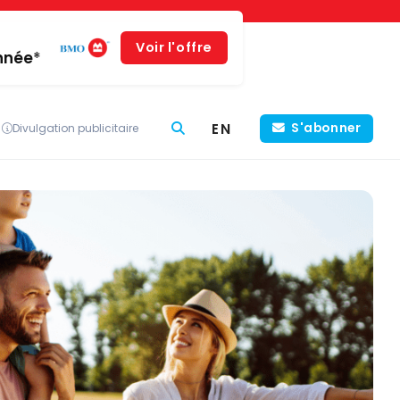
Voir l'offre
année*
EN
S'abonner
Divulgation publicitaire