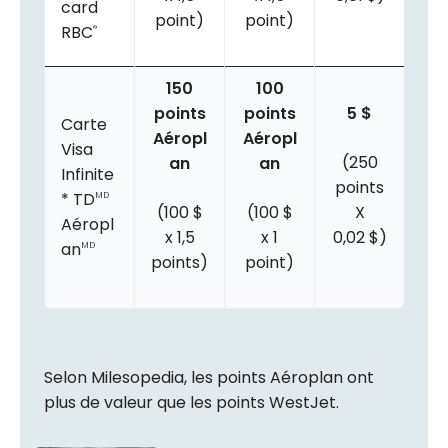
card
point)
point)
RBC
®
150
100
points
points
5 $
Carte
Aéropl
Aéropl
Visa
(250
an
an
Infinite
points
* TD
MD
(100 $
(100 $
X
Aéropl
x 1,5
x 1
0,02 $)
an
MD
points)
point)
Selon Milesopedia, les points Aéroplan ont
plus de valeur que les points WestJet.