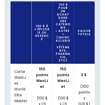
100 $
POUR
UN
ACHAT
DANS
UNE
CATÉGO
100 $ À
RIE
L’ÉPICER
« AUTRE
VALEUR
IE OU
»
TOTALE
ESSENC
(QUINC
E
AILLERIE
,
VÊTEME
NTS,
PHARMA
CIE,
ETC)
150
150
Carte
points
points
3 $
WestJ
WestJ
WestJ
et
(300
et
et
World
points
Elite
(100 $
(100 $
x
Master
x 1,5
x 1,5
0,01 $)