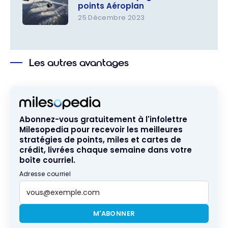
points Aéroplan
surclassem
25 Décembre 2023
ents avec
Aéroplan :
Air Canada
Comment
réserver
Les autres avantages
un voyage
avec ses
points
Aéroplan
Abonnez-vous gratuitement à l'infolettre
Milesopedia pour recevoir les meilleures
stratégies de points, miles et cartes de
crédit, livrées chaque semaine dans votre
boîte courriel.
Adresse courriel
M'ABONNER