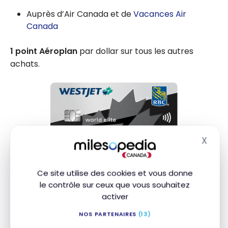
Auprès d’Air Canada et de
Vacances Air
Canada
1 point Aéroplan
par dollar sur tous les autres
achats.
X
Masq
Avec la
Carte WestJet World Elite Mastercard RBC
,
®
Ce site utilise des cookies et vous donne
vous accumulez des points WestJet avec les
le contrôle sur ceux que vous souhaitez
achats suivants :
activer
NOS PARTENAIRES
(13)
1,5 point WestJet sur tous les achats courants