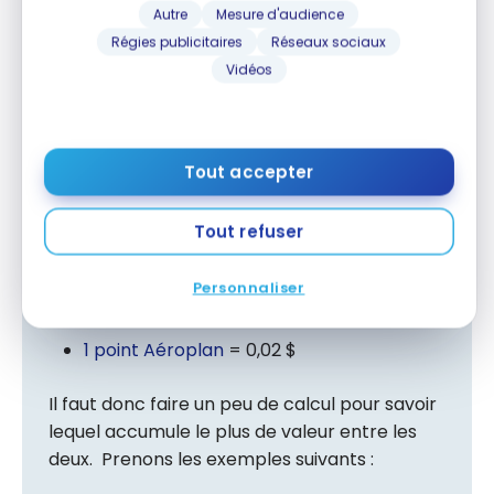
2 points WestJet sur les vols auprès de WestJet
Autre
Mesure d'audience
ou de Vacances WestJet
Régies publicitaires
Réseaux sociaux
Vidéos
Avantage : Carte Visa Infinite* TD
MD
Aéroplan
MD
Tout accepter
Les points WestJet et les points Aéroplan
sont deux sortes de points différents, avec
Tout refuser
une valeur différente :
Personnaliser
1 point WestJet
= 0,01 $
1 point Aéroplan
= 0,02 $
Il faut donc faire un peu de calcul pour savoir
lequel accumule le plus de valeur entre les
deux. Prenons les exemples suivants :