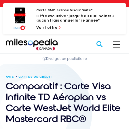
Passer
Panneau de gestion des cookies
au
Carte BMO eclipse Visa Infinite*
Offre exclusive : jusqu’à 80 000 points +
contenu
aucun frais annuel la 1re année*
Voir l'offre
Divulgation publicitaire
AVIS
CARTES DE CRÉDIT
Comparatif : Carte Visa
Infinite TD Aéroplan vs
Carte WestJet World Elite
Mastercard RBC®