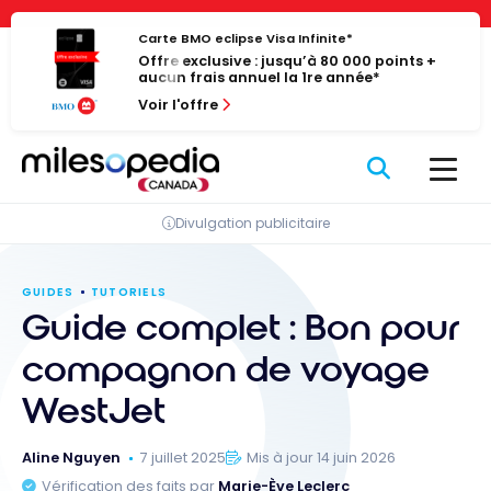
Passer
Panneau de gestion des cookies
au
Carte BMO eclipse Visa Infinite*
Offre exclusive : jusqu’à 80 000 points +
contenu
aucun frais annuel la 1re année*
Voir l'offre
Divulgation publicitaire
GUIDES
TUTORIELS
Guide complet : Bon pour
compagnon de voyage
WestJet
Aline Nguyen
7 juillet 2025
Mis à jour 14 juin 2026
Vérification des faits par
Marie-Ève Leclerc