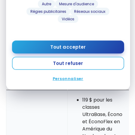
Autre
Mesure d'audience
UltraBase, Écono
Régies publicitaires
Réseaux sociaux
et ÉconoFlex
Vidéos
299 $ pour les
classes Privilège
Carte WestJet RBC
ou PrivilègeFlex
Mastercard
Ne peut être
Tout accepter
utilisé qu’en
Amérique du
Tout refuser
Nord, excluant
Hawaï
Personnaliser
119 $ pour les
classes
UltraBase, Écono
et ÉconoFlex en
Amérique du