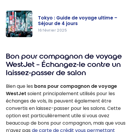
Tokyo : Guide de voyage ultime –
Séjour de 4 jours
16 février 2025
Tokyo :
Guide de
Bon pour compagnon de voyage
voyage
ultime –
WestJet – Échangez-le contre un
Séjour de 4
laissez-passer de salon
jours
Bien que les
bons pour compagnon de voyage
WestJet
soient principalement utilisés pour les
échanges de vols, ils peuvent également être
convertis en laissez-passer pour les salons. Cette
option est particulièrement utile si vous avez
beaucoup de bons pour compagnon, mais que vous
n’avez pas
de carte de crédit vous permettant