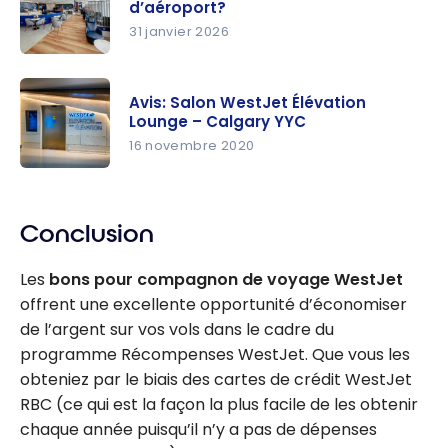
d’aéroport?
31 janvier 2026
Comment
accéder
Avis: Salon WestJet Élévation
aux salons
Lounge – Calgary YYC
VIP
16 novembre 2020
d’aéroport
Avis: Salon
?
WestJet
Conclusion
Élévation
Lounge –
Les
bons pour compagnon de voyage WestJet
Calgary
offrent une excellente opportunité d’économiser
YYC
de l’argent sur vos vols dans le cadre du
programme Récompenses WestJet. Que vous les
obteniez par le biais des cartes de crédit WestJet
RBC (ce qui est la façon la plus facile de les obtenir
chaque année puisqu’il n’y a pas de dépenses