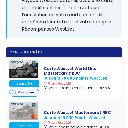
voyage WestJet obtenus avec une carte
de crédit sont liés à celle-ci et que
l’annulation de votre carte de crédit
entraînera leur retrait de votre compte
Récompenses WestJet.
CARTE DE CRÉDIT
Carte WestJet World Elite
Mastercard‡ RBC
®
Jusqu'à 70 000 Points WestJet
Souscrire
Fin le 4 Nov 2026
Valeur de la première année :
963 $
Comparer
Carte WestJet Mastercard‡ RBC
®
Jusqu'à 15 000 Points WestJet
Fin le 4 Nov 2026
Souscrire
Valeur de la première année :
351 $