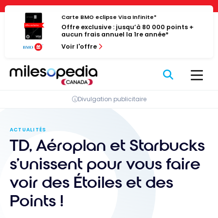
Passer
Panneau de gestion des cookies
au
Carte BMO eclipse Visa Infinite*
Offre exclusive : jusqu’à 80 000 points +
contenu
aucun frais annuel la 1re année*
Voir l'offre
Divulgation publicitaire
ACTUALITÉS
TD, Aéroplan et Starbucks
s’unissent pour vous faire
voir des Étoiles et des
Points !