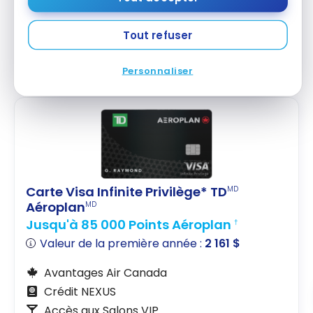
Voyages
donnera
4,5 points TD
(au lieu de 3
points TD)
Tout refuser
ou une
carte Visa Infinite Privilège TD Aeroplan
donnera
2,25 points Aéroplan
(au lieu de 1,5)
Personnaliser
Carte Visa Infinite Privilège* TD
MD
Aéroplan
MD
Jusqu'à 85 000 Points Aéroplan
†
Valeur de la première année :
2 161 $
Avantages Air Canada
Crédit NEXUS
Accès aux Salons VIP