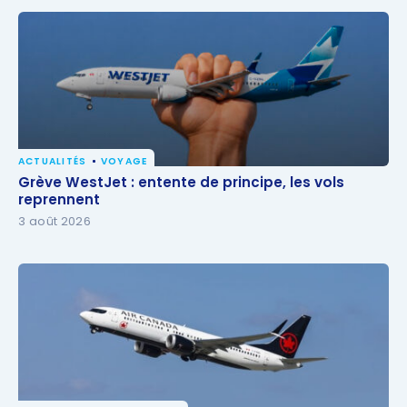
ACTUALITÉS
VOYAGE
Grève WestJet : entente de principe, les vols
Grève WestJet : entente de principe, les vols
reprennent
reprennent
3 août 2026