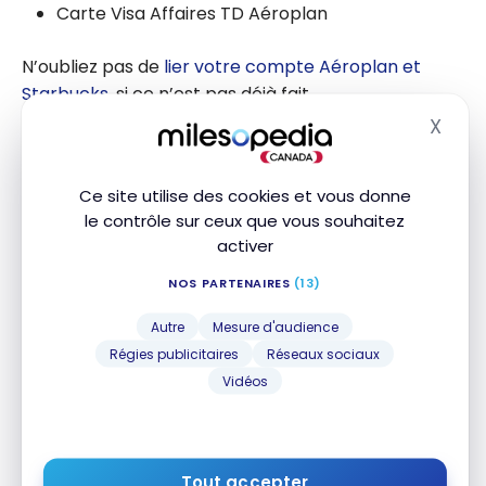
Carte Visa Affaires TD Aéroplan
N’oubliez pas de
lier votre compte Aéroplan et
Starbucks
, si ce n’est pas déjà fait.
X
Masq
Dorénavant, si vous liez vos comptes TD et
Starbucks, vous accumulerez 50 % de plus :
Ce site utilise des cookies et vous donne
le contrôle sur ceux que vous souhaitez
1 Étoile
/ 1 $ d’approvisionnement de votre
activer
carte Starbucks fait avec votre carte TD
NOS PARTENAIRES
(13)
+ 0,5 Étoile
/ 1 $ d’achat en payant via votre
application
Autre
Mesure d'audience
Régies publicitaires
Réseaux sociaux
Puis, selon votre carte de crédit, vous obtenez 50 %
Vidéos
de plus de points TD ou points Aéroplan pour
chaque dollar dépensé chez Starbucks :
Une
carte Visa Infinite TD Classe ultime
Tout accepter