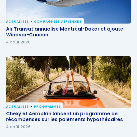
ACTUALITÉS
COMPAGNIES AÉRIENNES
Air Transat annualise Montréal-Dakar et ajoute
Air Transat annualise Montréal-Dakar et ajoute
Windsor-Cancún
Windsor-Cancún
4 août 2026
ACTUALITÉS
PROGRAMMES
Chexy et Aéroplan lancent un programme de
Chexy et Aéroplan lancent un programme de
récompenses sur les paiements hypothécaires
récompenses sur les paiements hypothécaires
4 août 2026