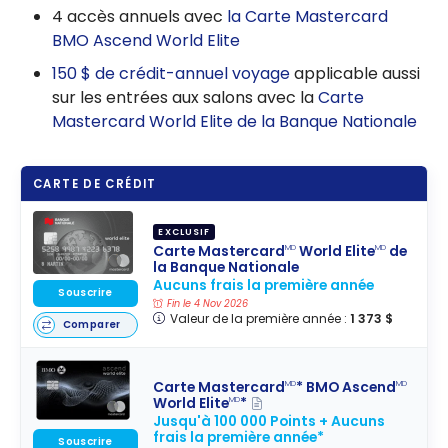
4 accès annuels avec
la Carte Mastercard
BMO Ascend World Elite
150 $ de crédit-annuel voyage
applicable aussi
sur les entrées aux salons avec la
Carte
Mastercard World Elite de la Banque Nationale
CARTE DE CRÉDIT
EXCLUSIF
Carte Mastercard
World Elite
de
MD
MD
la Banque Nationale
Aucuns frais la première année
Souscrire
Fin le 4 Nov 2026
Valeur de la première année :
1 373 $
Comparer
Carte Mastercard
* BMO Ascend
MD
MD
World Elite
*
MD
Jusqu'à 100 000 Points + Aucuns
frais la première année*
Souscrire