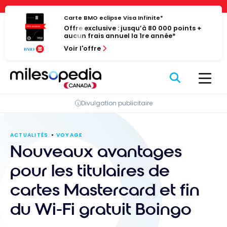
Passer
Panneau de gestion des cookies
au
Carte BMO eclipse Visa Infinite*
Offre exclusive : jusqu’à 80 000 points +
contenu
aucun frais annuel la 1re année*
Voir l'offre
Divulgation publicitaire
ACTUALITÉS
VOYAGE
Nouveaux avantages
pour les titulaires de
cartes Mastercard et fin
du Wi-Fi gratuit Boingo