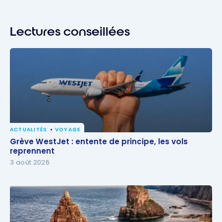
Lectures conseillées
ACTUALITÉS
VOYAGE
Grève WestJet : entente de principe, les vols
Grève WestJet : entente de principe, les vols
reprennent
reprennent
3 août 2026