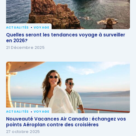
ACTUALITÉS
VOYAGE
Quelles seront les tendances voyage à surveiller en
Quelles seront les tendances voyage à surveiller
2026?
en 2026?
21 Décembre 2025
ACTUALITÉS
VOYAGE
Nouveauté Vacances Air Canada : échangez vos
Nouveauté Vacances Air Canada : échangez vos
points Aéroplan contre des croisières
points Aéroplan contre des croisières
27 octobre 2025