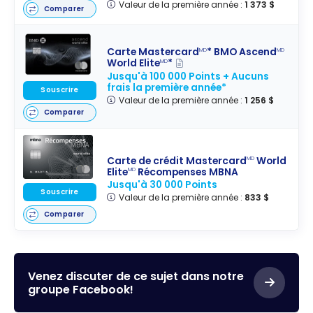
Valeur de la première année :
1 373 $
Comparer
Carte Mastercard
* BMO Ascend
MD
MD
World Elite
*
MD
Jusqu'à 100 000 Points + Aucuns
frais la première année*
Souscrire
Valeur de la première année :
1 256 $
Comparer
Carte de crédit Mastercard
World
MD
Elite
Récompenses MBNA
MD
Jusqu'à 30 000 Points
Souscrire
Valeur de la première année :
833 $
Comparer
Venez discuter de ce sujet dans notre
groupe Facebook!