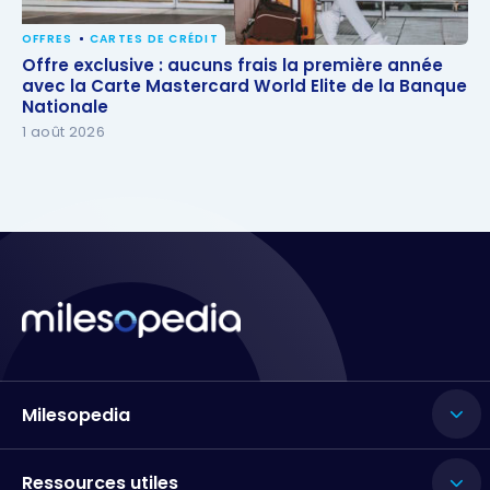
OFFRES
CARTES DE CRÉDIT
Offre exclusive : aucuns frais la première année
Offre exclusive : aucuns frais la première année
avec la Carte Mastercard World Elite de la Banque
avec la Carte Mastercard World Elite de la Banque
Nationale
Nationale
1 août 2026
Milesopedia
Ressources utiles