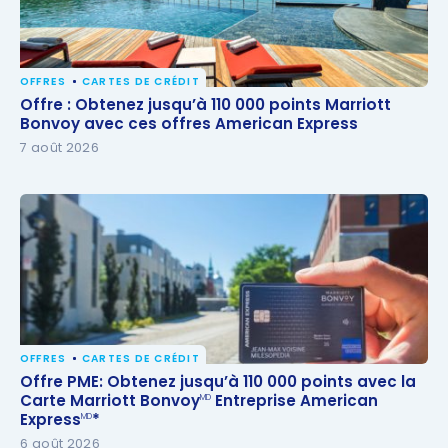
OFFRES
CARTES DE CRÉDIT
Offre : Obtenez jusqu’à 110 000 points Marriott
Offre : Obtenez jusqu’à 110 000 points Marriott
Bonvoy avec ces offres American Express
Bonvoy avec ces offres American Express
7 août 2026
OFFRES
CARTES DE CRÉDIT
Offre PME: Obtenez jusqu’à 110 000 points avec la
Offre PME: Obtenez jusqu’à 110 000 points avec la
Carte Marriott Bonvoy
Entreprise American
Carte Marriott Bonvoy
Entreprise American
MD
MD
Express
*
MD
Express
*
MD
6 août 2026