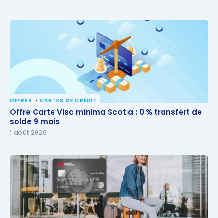
OFFRES
CARTES DE CRÉDIT
Offre Carte Visa minima Scotia : 0 % transfert de
Offre Carte Visa minima Scotia : 0 % transfert de
solde 9 mois
solde 9 mois
1 août 2026