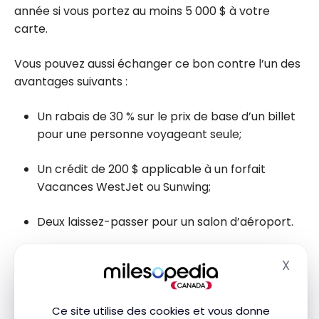
année si vous portez au moins 5 000 $ à votre
carte.
Vous pouvez aussi échanger ce bon contre l’un des
avantages suivants :
Un rabais de 30 % sur le prix de base d’un billet
pour une personne voyageant seule;
Un crédit de 200 $ applicable à un forfait
Vacances WestJet ou Sunwing;
Deux laissez-passer pour un salon d’aéroport.
X
Masq
À noter : depuis le 8 avril, un supplément
temporaire de 60 $ s’applique aux réservations
Ce site utilise des cookies et vous donne