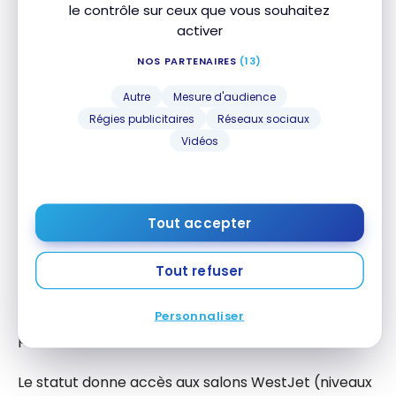
effectuées avec un bon compagnon WestJet,
le contrôle sur ceux que vous souhaitez
activer
ajouté dans la section « autres frais et taxes ». Ce
supplément est sujet à modification.
NOS PARTENAIRES
(13)
Autre
Mesure d'audience
Régies publicitaires
Réseaux sociaux
Vidéos
Le rehaussement de statut
Récompenses WestJet
Tout accepter
Pour chaque tranche de 5 000 $ d’achats portés à
votre carte, vous accumulez 200 $ en dépenses
Tout refuser
admissibles pour le rehaussement de statut
Récompenses WestJet. Vous pouvez augmenter
votre statut jusqu’à 50 fois par année, ce qui suffit
Personnaliser
pour atteindre le statut Platine.
Le statut donne accès aux salons WestJet (niveaux