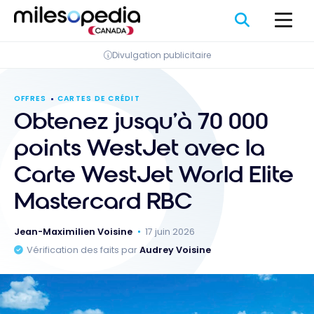
Passer
Panneau de gestion des cookies
au
contenu
Divulgation publicitaire
OFFRES
CARTES DE CRÉDIT
Obtenez jusqu’à 70 000
points WestJet avec la
Carte WestJet World Elite
Mastercard RBC
Jean-Maximilien Voisine
17 juin 2026
Vérification des faits par
Audrey Voisine