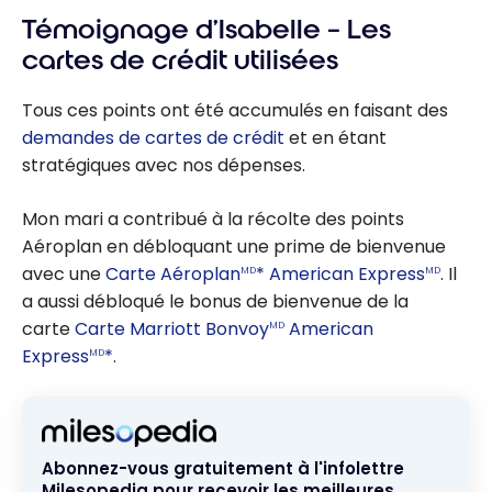
primes TD
Comment
Témoignage d’Isabelle – Les
utiliser les
cartes de crédit utilisées
points
récompen
Tous ces points ont été accumulés en faisant des
ses BNC
demandes de cartes de crédit
et en étant
sur vos
stratégiques avec nos dépenses.
voyages?
Mon mari a contribué à la récolte des points
Aéroplan en débloquant une prime de bienvenue
avec une
Carte Aéroplan
* American Express
. Il
MD
MD
a aussi débloqué le bonus de bienvenue de la
carte
Carte Marriott Bonvoy
American
MD
Express
*
.
MD
Abonnez-vous gratuitement à l'infolettre
Milesopedia pour recevoir les meilleures