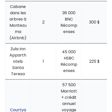
Cabane
dans les
36 000
arbres à
BNC
2
300 $
Montezu
Récomp
ma
enses
(Airbnb)
Zula Inn
45 000
Apparth
HSBC
otels
1
225 $
Récomp
Santa
enses
Teresa
57 500
Marriott
+ crédit
annuel
Courtya
voyage