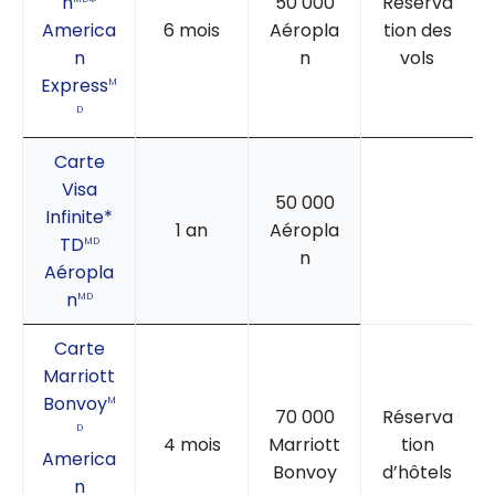
n
*
50 000
Réserva
America
6 mois
Aéropla
tion des
n
n
vols
Express
M
D
Carte
Visa
50 000
Infinite*
1 an
Aéropla
TD
MD
n
Aéropla
n
MD
Carte
Marriott
Bonvoy
M
70 000
Réserva
D
4 mois
Marriott
tion
America
Bonvoy
d’hôtels
n