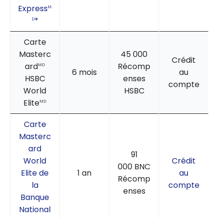
Express
M
*
D
Carte
Masterc
45 000
Crédit
ard
Récomp
MD
6 mois
au
HSBC
enses
compte
World
HSBC
Elite
MD
Carte
Masterc
ard
91
World
Crédit
000 BNC
Elite de
1 an
au
Récomp
la
compte
enses
Banque
National