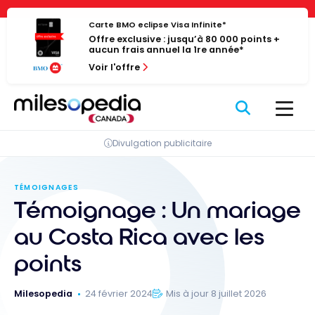
Passer
Panneau de gestion des cookies
au
Carte BMO eclipse Visa Infinite*
Offre exclusive : jusqu’à 80 000 points +
contenu
aucun frais annuel la 1re année*
Voir l'offre
Divulgation publicitaire
TÉMOIGNAGES
Témoignage : Un mariage
au Costa Rica avec les
points
Milesopedia
24 février 2024
Mis à jour 8 juillet 2026