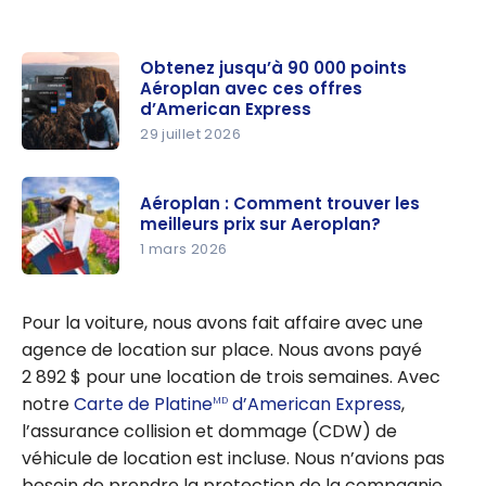
Obtenez jusqu’à 90 000 points
Aéroplan avec ces offres
d’American Express
29 juillet 2026
Obtenez
jusqu’à
Aéroplan : Comment trouver les
90 000
meilleurs prix sur Aeroplan?
points
1 mars 2026
Aéroplan
Aéroplan :
avec ces
Comment
Pour la voiture, nous avons fait affaire avec une
offres
trouver les
agence de location sur place. Nous avons payé
d’America
meilleurs
2 892 $
pour une location de trois semaines. Avec
n Express
prix sur
notre
Carte de Platine
d’American Express
,
MD
Aeroplan?
l’assurance collision et dommage (CDW) de
véhicule de location est incluse. Nous n’avions pas
besoin de prendre la protection de la compagnie