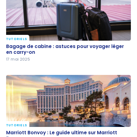
TUTORIELS
Bagage de cabine : astuces pour voyager léger en
Bagage de cabine : astuces pour voyager léger
carry-on
en carry-on
17 mai 2025
TUTORIELS
Marriott Bonvoy : Le guide ultime sur Marriott
Marriott Bonvoy : Le guide ultime sur Marriott