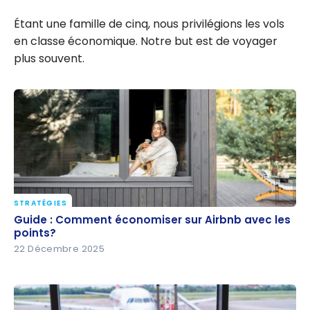
Étant une famille de cinq, nous privilégions les vols
en classe économique. Notre but est de voyager
plus souvent.
STRATÉGIES
Guide : Comment économiser sur Airbnb avec les
Guide : Comment économiser sur Airbnb avec les
points?
points?
22 Décembre 2025