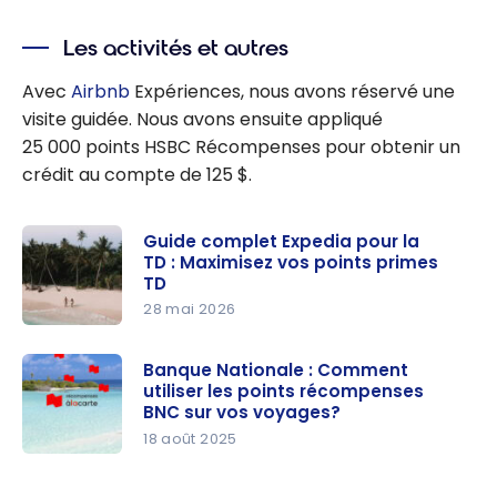
Les activités et autres
Avec
Airbnb
Expériences, nous avons réservé une
visite guidée. Nous avons ensuite appliqué
25 000 points
HSBC Récompenses pour obtenir un
crédit au compte de 125 $.
Guide complet Expedia pour la
TD : Maximisez vos points primes
TD
28 mai 2026
Guide
complet
Banque Nationale : Comment
utiliser les points récompenses
Expedia
BNC sur vos voyages?
pour la TD :
18 août 2025
Maximisez
Banque
vos points
Nationale :