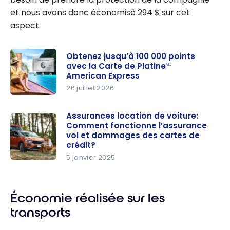
et nous avons donc économisé
294 $
sur cet
aspect.
Obtenez jusqu’à 100 000 points
avec la Carte de Platine
MD
American Express
26 juillet 2026
Obtenez
jusqu’à
Assurances location de voiture:
Comment fonctionne l’assurance
100 000
vol et dommages des cartes de
points
crédit?
avec la
5 janvier 2025
Carte de
Assurance
Platine
s location
MD
American
de voiture:
Économie réalisée sur les
Express
Comment
transports
fonctionne