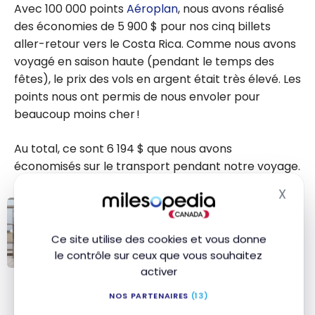
l’assurance
Avec
100 000
points
Aéroplan
, nous avons réalisé
vol et
des économies de 5 900 $ pour nos cinq billets
dommages
aller-retour vers le Costa Rica. Comme nous avons
des cartes
voyagé en saison haute (pendant le temps des
de crédit?
fêtes), le prix des vols en argent était très élevé. Les
points nous ont permis de nous envoler pour
beaucoup moins cher !
Au total, ce sont
6 194 $
que nous avons
économisés sur le transport pendant notre voyage.
X
Masq
STRATÉGIES
Guide : économiser sur les billets
Ce site utilise des cookies et vous donne
d’avion avec les points
le contrôle sur ceux que vous souhaitez
activer
Guide :
économiser sur
NOS PARTENAIRES
(13)
L’hébergement
les billets