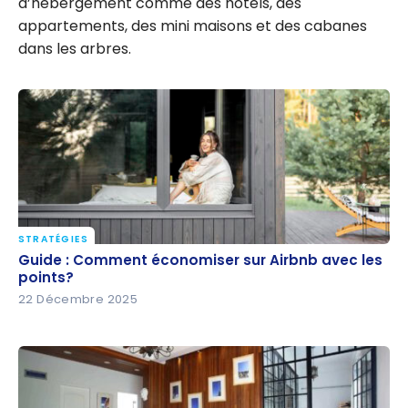
d’hébergement comme des hôtels, des
appartements, des mini maisons et des cabanes
dans les arbres.
STRATÉGIES
Guide : Comment économiser sur Airbnb avec les
Guide : Comment économiser sur Airbnb avec les
points?
points?
22 Décembre 2025