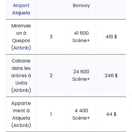
Airport
Bonvoy
Alajuela
Minimais
on à
41 600
3
416 $
Quepos
Scène+
(
Airbnb
)
Cabane
dans les
24 600
arbres à
2
246 $
Scène+
Uvita
(Airbnb)
Apparte
ment à
4 400
1
44 $
Alajuela
Scène+
(Airbnb)