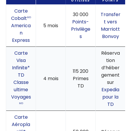
UTILISÉS
POINTS
Carte
30 000
Transfer
Cobalt
MD
Points-
t vers
America
5 mois
Privilège
Marriott
n
s
Bonvoy
Express
Carte
Réserva
Visa
tion
Infinite*
d’héber
115 200
TD
gement
4 mois
Primes
Classe
sur
TD
ultime
Expedia
Voyages
pour la
TD
MD
Carte
Aéropla
MD