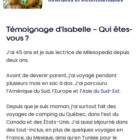
Costa Rica :
guide de
Témoignage d’Isabelle – Qui êtes-
voyage |
Itinéraires et
vous ?
Incontournable
s
J’ai 45 ans et je suis lectrice de Milesopedia depuis
deux ans.
Avant de devenir parent, j’ai voyagé pendant
plusieurs mois en sac à dos. J’ai parcouru
l’Amérique du Sud, l’Europe et l’
Asie du Sud-Est
.
Depuis que je suis maman, j’ai surtout fait des
voyages de camping au Québec, dans l’est du
Canada et des États-Unis. J’ai aussi séjourné dans
des tout-inclus, en plus de quelques voyages en
France, au Mexique, ainsi qu’en Tunisie pour le