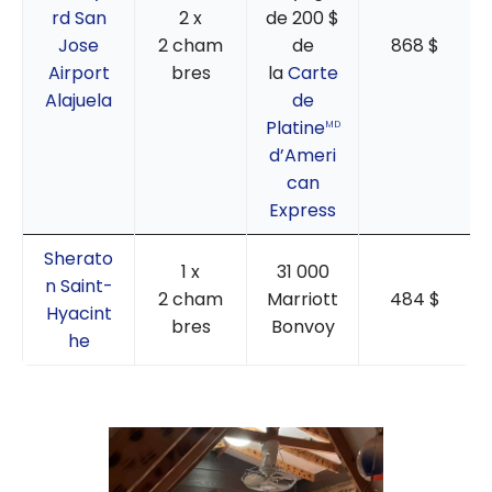
rd San
2 x
de 200 $
Jose
2 cham
de
868 $
Airport
bres
la
Carte
Alajuela
de
Platine
MD
d’Ameri
can
Express
Sherato
1 x
31 000
n Saint-
2 cham
Marriott
484 $
Hyacint
bres
Bonvoy
he