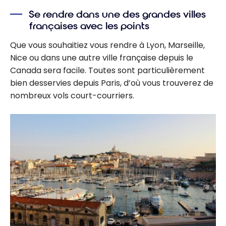
points : Existe-
Se rendre dans une des grandes villes
t-il une bonne
françaises avec les points
ou une
mauvaise
Que vous souhaitiez vous rendre à Lyon, Marseille,
cible ?
Nice ou dans une autre ville française depuis le
Canada sera facile. Toutes sont particulièrement
bien desservies depuis Paris, d’où vous trouverez de
nombreux vols court-courriers.