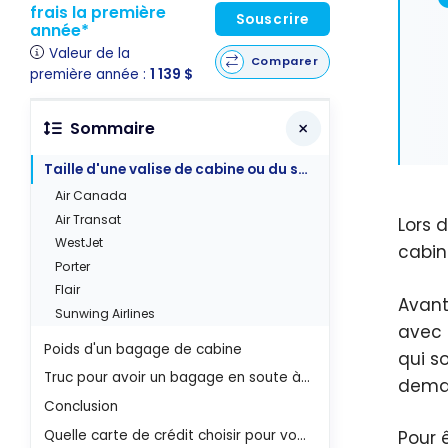
frais la première
Souscrire
année*
Valeur de la
Comparer
première année :
1 139 $
Sommaire
Taille d'une valise de cabine ou du sac à dos
Air Canada
Air Transat
Lors 
WestJet
cabine
Porter
Flair
Avant
Sunwing Airlines
avec 
Poids d'un bagage de cabine
qui s
Truc pour avoir un bagage en soute à rabais ou gratuit
deman
Conclusion
Quelle carte de crédit choisir pour vos voyages ?
Pour 