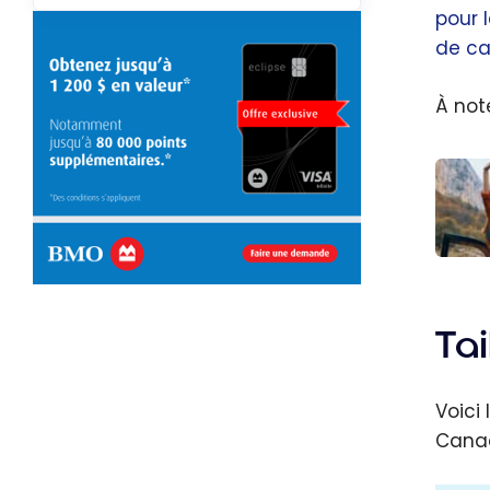
pour 
de ca
À not
La lis
ultim
pour 
Tai
voya
s
Voici
Cana