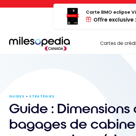
Passer
Panneau de gestion des cookies
au
Carte BMO eclipse Vi
Offre exclusive 
contenu
Cartes de crédi
GUIDES
STRATÉGIES
Guide : Dimensions
bagages de cabine