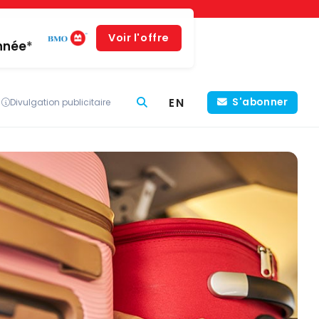
Voir l'offre
année*
EN
S'abonner
Divulgation publicitaire