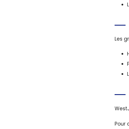
Les g
WestJ
Pour 