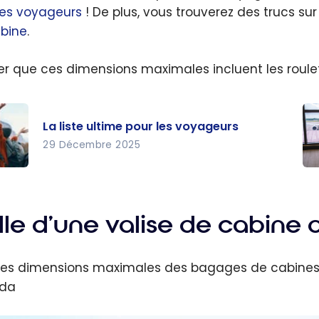
les voyageurs
! De plus, vous trouverez des trucs su
bine
.
er que ces dimensions maximales incluent les roulet
La liste ultime pour les voyageurs
29 Décembre 2025
te
Ba
e
de
les
ca
lle d’une valise de cabine 
geur
as
po
 les dimensions maximales des bagages de cabines
vo
da
lé
ca