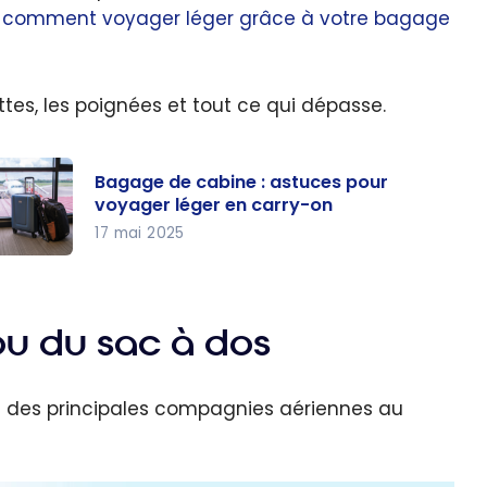
r
comment voyager léger grâce à votre bagage
tes, les poignées et tout ce qui dépasse.
Bagage de cabine : astuces pour
voyager léger en carry-on
17 mai 2025
gage
bine :
ou du sac à dos
tuces
ur
 des principales compagnies aériennes au
yager
ger en
rry-on