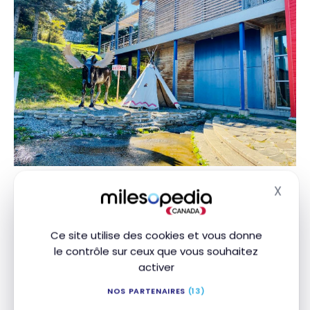
X
Croisière aux baleines (Croisières Baie
Masq
de Gaspé)
2448 A Bd de Grande Greve, Gaspé
Ce site utilise des cookies et vous donne
le contrôle sur ceux que vous souhaitez
Il serait dommage de passer par
Gaspé
sans vivre
activer
l’expérience de l’observation de ces
impressionnants mammifères marins. À bord du
NOS PARTENAIRES
(13)
Narval lll
, un bateau de 47 passagers, j’ai eu le