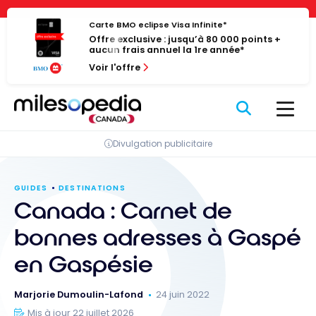
Passer
Panneau de gestion des cookies
au
Carte BMO eclipse Visa Infinite*
Offre exclusive : jusqu’à 80 000 points +
contenu
aucun frais annuel la 1re année*
Voir l'offre
Divulgation publicitaire
GUIDES
DESTINATIONS
Canada : Carnet de
bonnes adresses à Gaspé
en Gaspésie
Marjorie Dumoulin-Lafond
24 juin 2022
Mis à jour 22 juillet 2026