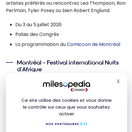
artistes préférés ou rencontrez Lea Thompson, Ron
Perlman, Tyler Posey ou bien Robert Englund.
Du 3 au 5 juillet 2026
Palais des Congrès
La programmation du
Comiccon de Montréal
Montréal – Festival international Nuits
d’Afrique
Plus de 700 artistes, d’une trentaine de pays, sont
X
Masq
en vedette pour cette 40e édition. La
programmation est désormais en ligne, avec de
Ce site utilise des cookies et vous donne
nombreux concerts gratuits au cœur du Quartier
le contrôle sur ceux que vous souhaitez
des spectacles.
activer
Du 7 au 19 juillet 2026
NOS PARTENAIRES
(13)