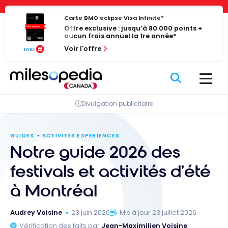
Passer
Panneau de gestion des cookies
au
Carte BMO eclipse Visa Infinite*
Offre exclusive : jusqu’à 80 000 points +
contenu
aucun frais annuel la 1re année*
Voir l'offre
Divulgation publicitaire
GUIDES
ACTIVITÉS EXPÉRIENCES
Notre guide 2026 des
festivals et activités d’été
à Montréal
Audrey Voisine
23 juin 2026
Mis à jour 23 juillet 2026
Vérification des faits par
Jean-Maximilien Voisine