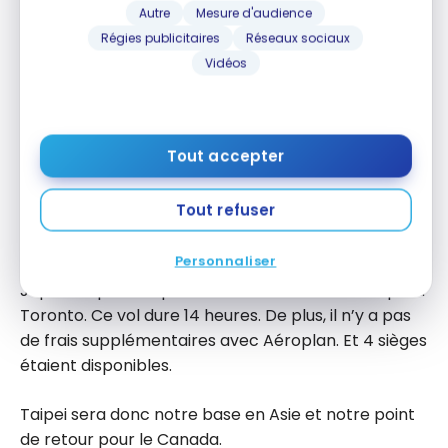
Autre
Mesure d'audience
Régies publicitaires
Réseaux sociaux
Vidéos
D’autres règles sont en vigueur depuis le
1er septembre 2019, supprimant un arrêt.
Pour plus de détails sur les itinéraires
Tout accepter
permis, lisez cet article.
Tout refuser
Pourquoi Taipei et pas le Japon? Il était difficile de
Personnaliser
trouver 4 sièges – en classe affaires – quittant le
Japon au printemps. EVA Air offre un vol de Taipei à
Toronto. Ce vol dure 14 heures. De plus, il n’y a pas
de frais supplémentaires avec Aéroplan. Et 4 sièges
étaient disponibles.
Taipei sera donc notre base en Asie et notre point
de retour pour le Canada.