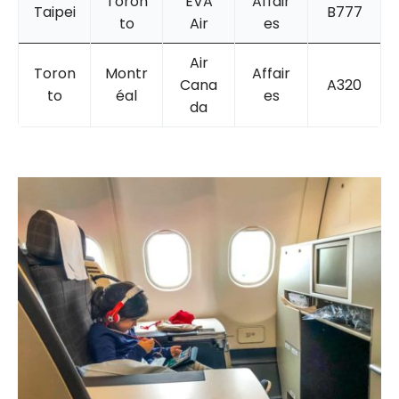
Toron
EVA
Affair
Taipei
B777
to
Air
es
Air
Toron
Montr
Affair
Cana
A320
to
éal
es
da