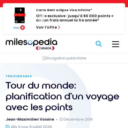
Passer
Panneau de gestion des cookies
au
Carte BMO eclipse Visa Infinite*
Offre exclusive : jusqu’à 80 000 points +
contenu
aucun frais annuel la 1re année*
Voir l'offre
Divulgation publicitaire
TÉMOIGNAGES
Tour du monde:
planification d’un voyage
avec les points
Jean-Maximilien Voisine
12 Décembre 2019
Mis à jour 8 juillet 2026