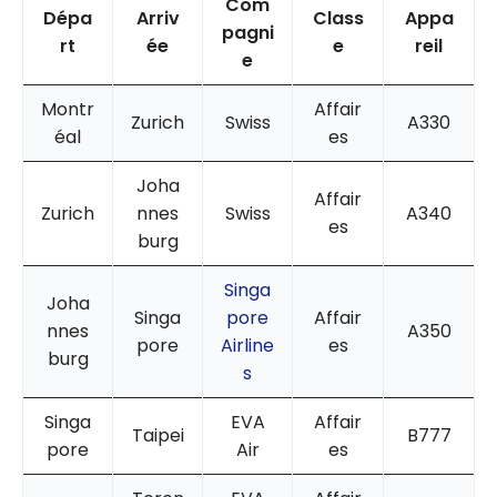
Com
Dépa
Arriv
Class
Appa
pagni
rt
ée
e
reil
e
Montr
Affair
Zurich
Swiss
A330
éal
es
Joha
Affair
Zurich
nnes
Swiss
A340
es
burg
Singa
Joha
Singa
pore
Affair
nnes
A350
pore
Airline
es
burg
s
Singa
EVA
Affair
Taipei
B777
pore
Air
es